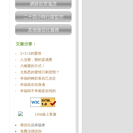
網路犯罪蒐證
二十四小時行蹤監控
其他徵信社服務
1+1=1的愛情
人沒變，變的是感覺
六種愛的方式！
太熟悉的愛情只剩習慣？
幸福的轉折靠自己決定
幸福就在你身邊
幸福與不幸都是自找的
徵信社
品保協會
免費法律諮詢