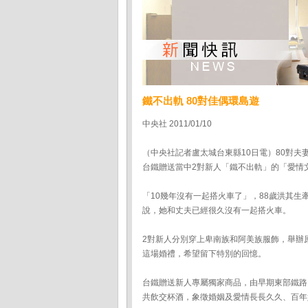
鐵不出軌 80對佳偶環島遊
中央社 2011/01/10
（中央社記者盧太城台東縣10日電）80對
台鐵贈送當中2對新人「鐵不出軌」的「愛情
「10幾年沒有一起搭火車了」，88歲洪其生
說，她和丈夫已經很久沒有一起搭火車。
2對新人分別穿上卑南族和阿美族服飾，舉辦
這場婚禮，希望留下特別的回憶。
台鐵贈送新人專屬獨家商品，由早期東部鐵路
共飲交杯酒，象徵婚姻及愛情長長久久、百年