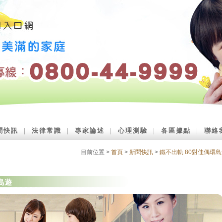
聞快訊
｜
法律常識
｜
專家論述
｜
心理測驗
｜
各區據點
｜
聯絡
目前位置 >
首頁
>
新聞快訊
>
鐵不出軌 80對佳偶環
島遊