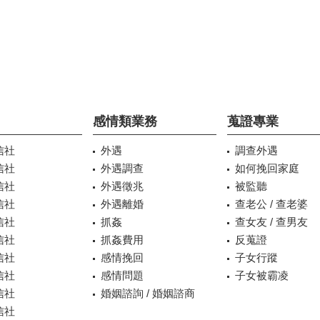
感情類業務
蒐證專業
信社
外遇
調查外遇
信社
外遇調查
如何挽回家庭
信社
外遇徵兆
被監聽
信社
外遇離婚
查老公 / 查老婆
信社
抓姦
查女友 / 查男友
信社
抓姦費用
反蒐證
信社
感情挽回
子女行蹤
信社
感情問題
子女被霸凌
信社
婚姻諮詢 / 婚姻諮商
信社