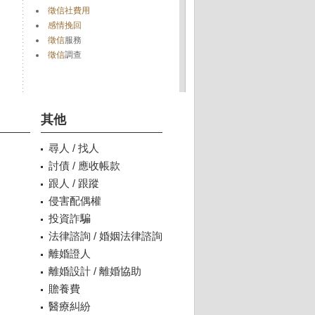
徵信社費用
感情挽回
徵信
服務
徵信
調查
其他
尋人 / 找人
討債 / 應收帳款
跟人 / 跟蹤
侵害配偶權
投資詐騙
法律諮詢 / 婚姻法律諮詢
離婚證人
離婚設計 / 離婚協助
贍養費
醫療糾紛