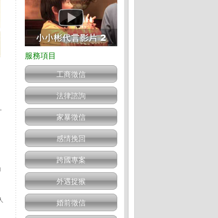
工商徵信
法律諮詢
。
家暴徵信
感情挽回
跨國專案
加
外遇捉猴
人
婚前徵信