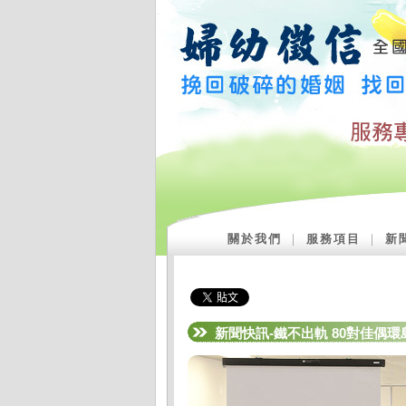
關於我們
｜
服務項目
｜
新
新聞快訊-鐵不出軌 80對佳偶環