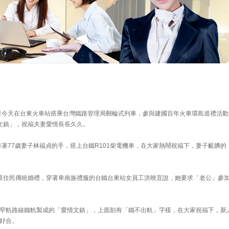
夫妻今天在台東火車站搭乘台灣鐵路管理局郵輪式列車，參與建國百年火車環島巡禮活動
文鎮」，祝福夫妻愛情長長久久。
牽著77歲妻子林福貞的手，搭上台鐵R101柴電機車，在大家熱鬧祝福下，妻子靦腆的
原住民傳統婚禮，穿著卑南族禮服的台鐵台東站女員工洪映宜說，她要求「老公」參
窄軌路線鐵軌製成的「愛情文鎮」，上面刻有「鐵不出軌」字樣，在大家祝福下，新
好合。