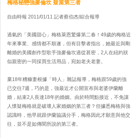
梅格秘戀強麥倫坎 疑當第三者
自由時報 2011/01/11 記者蔡伯杰/綜合報導
過氣的「美國甜心」梅格萊恩驚爆第二春！49歲的梅格近
年來事業、感情都不順遂，但有目擊者指出，她最近與剛
離婚的美國創作型歌手強麥倫坎過從甚密，2人在紐約狀
似親密的一同採買生活用品，宛如老夫老妻。
棄18年糟糠妻根據「時人」雜誌報導，梅格跟59歲的強
已交往7週，巧的是，強最近才公開宣布與老婆伊蘭離
婚，結束2人長達18年的婚姻。由於時間點接近，不免讓
人懷疑梅格就是破壞人家婚姻的第三者？但據悉梅格與強
認識時，他早就跟伊蘭協議分手，梅格因此才願意與他交
往，並不是如傳聞所說的第三者。