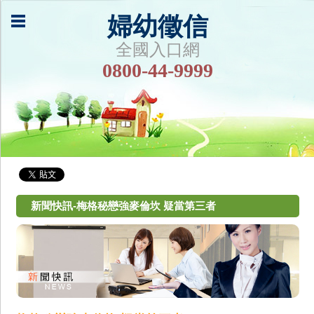
婦幼徵信
全國入口網
0800-44-9999
新聞快訊-梅格秘戀強麥倫坎 疑當第三者