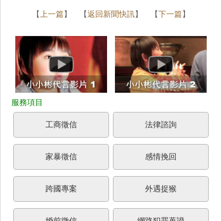
【
上一篇
】 【
返回新聞快訊
】 【
下一篇
】
工商徵信
法律諮詢
家暴徵信
感情挽回
跨國專案
外遇捉猴
婚前徵信
網路犯罪蒐證