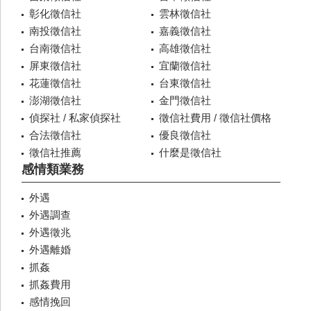
彰化徵信社
雲林徵信社
南投徵信社
嘉義徵信社
台南徵信社
高雄徵信社
屏東徵信社
宜蘭徵信社
花蓮徵信社
台東徵信社
澎湖徵信社
金門徵信社
偵探社 / 私家偵探社
徵信社費用 / 徵信社價格
合法徵信社
優良徵信社
徵信社推薦
什麼是徵信社
感情類業務
外遇
外遇調查
外遇徵兆
外遇離婚
抓姦
抓姦費用
感情挽回