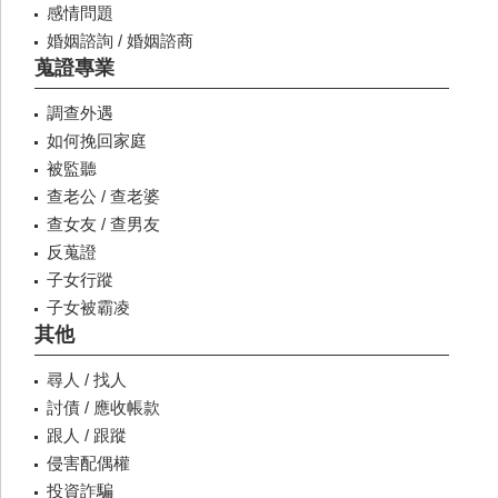
感情問題
婚姻諮詢 / 婚姻諮商
蒐證專業
調查外遇
如何挽回家庭
被監聽
查老公 / 查老婆
查女友 / 查男友
反蒐證
子女行蹤
子女被霸凌
其他
尋人 / 找人
討債 / 應收帳款
跟人 / 跟蹤
侵害配偶權
投資詐騙