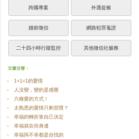
跨國專案
外遇捉猴
婚前徵信
網路犯罪蒐證
二十四小時行蹤監控
其他徵信社服務
1+1=1的愛情
人沒變，變的是感覺
六種愛的方式！
太熟悉的愛情只剩習慣？
幸福的轉折靠自己決定
幸福就在你身邊
幸福與不幸都是自找的