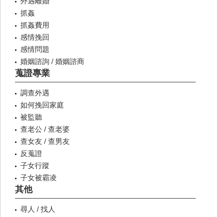
外遇離婚
抓姦
抓姦費用
感情挽回
感情問題
婚姻諮詢 / 婚姻諮商
蒐證專業
調查外遇
如何挽回家庭
被監聽
查老公 / 查老婆
查女友 / 查男友
反蒐證
子女行蹤
子女被霸凌
其他
尋人 / 找人