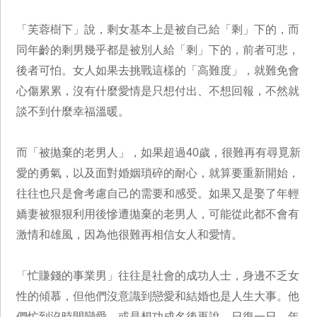
「芙蓉樹下」說，剩女基本上是被自己給「剩」下的，而
同年齡的剩男幾乎都是被別人給「剩」下的，前者可悲，
後者可怕。女人如果去挑戰這樣的「高難度」，就難免會
心傷累累，沒有什麼愛情是只想付出、不想回報，不然就
談不到什麼幸福溫暖。
而「被拋棄的老男人」，如果超過40歲，很難再有尋覓新
愛的勇氣，以及面對婚姻瑣碎的耐心，就算要重新開始，
往往也只是會考慮自己的需要和感受。如果又是娶了年輕
嬌妻被狠狠利用後慘遭拋棄的老男人，可能從此都不會有
激情和雄風，因為他很難再相信女人和愛情。
「忙賺錢的事業男」往往是社會的成功人士，身邊不乏女
性的傾慕，但他們沒意識到戀愛和結婚也是人生大事。他
們忙到沒時間戀愛，或是想功成名後再說。日復一日，年