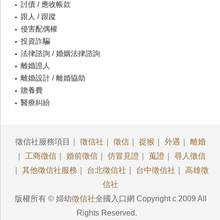
討債 / 應收帳款
跟人 / 跟蹤
侵害配偶權
投資詐騙
法律諮詢 / 婚姻法律諮詢
離婚證人
離婚設計 / 離婚協助
贍養費
醫療糾紛
徵信社服務項目｜
徵信社
｜
徵信
｜
捉猴
｜
外遇
｜
離婚
｜
工商徵信
｜
婚前徵信
｜
仿冒見證
｜
蒐證
｜
尋人徵信
｜
其他徵信社服務
｜
台北徵信社
｜
台中徵信社
｜
高雄徵
信社
版權所有 © 婦幼
徵信社
全國入口網 Copyright c 2009 All
Rights Reserved.