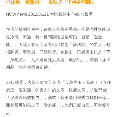
已婚男「愛無能」 出軌是「下半身犯賤」
NOW news 2011/01/21 大陸新聞中心/綜合報導
在這開放的社會中，很多人都很在乎另一半是否性無能或
性冷感。不過，有一種問題比這還可怕，就是「愛無
能」。大陸人氣女部落客列出易患「愛無能」的男人，包
括剩男、事業男、已婚男等。她指出，已婚男出軌是「下
半身犯賤」，女人跟這種人糾纏「最沒勁」，當個「床上
用品」他有時還會走神。
19日凌晨，大陸人氣女部落客「芙蓉樹下」發表了《五種
易患「愛無能」的男人》的文章。根據文章，超過35歲
「沒結過婚的剩男」，基本上就不能用優秀或挑剔來論，
而是很可能患上了「愛無能」，他們只愛自己，不會愛別
人。