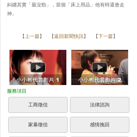
糾纏其實「最沒勁」，當個「床上用品」他有時還會走
神。
【
上一篇
】 【
返回新聞快訊
】 【
下一篇
】
工商徵信
法律諮詢
家暴徵信
感情挽回