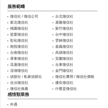
服務範疇
徵信社 / 徵信公司
台北徵信社
新北徵信社
基隆徵信社
桃園徵信社
新竹徵信社
苗栗徵信社
台中徵信社
彰化徵信社
雲林徵信社
南投徵信社
嘉義徵信社
台南徵信社
高雄徵信社
屏東徵信社
宜蘭徵信社
花蓮徵信社
台東徵信社
澎湖徵信社
金門徵信社
偵探社 / 私家偵探社
徵信社費用 / 徵信社價格
合法徵信社
優良徵信社
徵信社推薦
什麼是徵信社
感情類業務
外遇