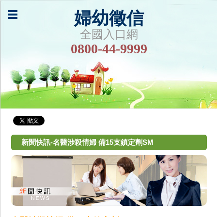
婦幼徵信
全國入口網
0800-44-9999
新聞快訊-名醫涉殺情婦 備15支鎮定劑SM