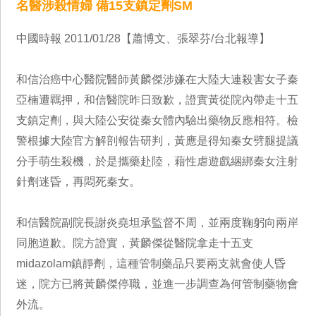
名醫涉殺情婦 備15支鎮定劑SM
中國時報 2011/01/28【蕭博文、張翠芬/台北報導】
和信治癌中心醫院醫師黃麟傑涉嫌在大陸大連殺害女子秦
亞楠遭羈押，和信醫院昨日致歉，證實黃從院內帶走十五
支鎮定劑，與大陸公安從秦女體內驗出藥物反應相符。檢
警根據大陸官方解剖報告研判，黃應是得知秦女劈腿提議
分手萌生殺機，於是攜藥赴陸，藉性虐遊戲綑綁秦女注射
針劑迷昏，再悶死秦女。
和信醫院副院長謝炎堯坦承監督不周，並兩度鞠躬向兩岸
同胞道歉。院方證實，黃麟傑從醫院拿走十五支
midazolam鎮靜劑，這種管制藥品只要兩支就會使人昏
迷，院方已將黃麟傑停職，並進一步調查為何管制藥物會
外流。