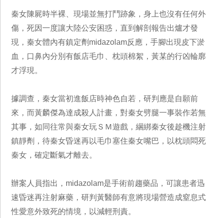
秦女陳屍時半裸、現場並無打鬥跡象，身上也沒有任何外
傷，死因一度讓大陸公安困惑，直到解剖報告出爐才發
現，秦女體內有鎮定劑midazolam反應，手腳出現皮下淤
血，口鼻內分別有飯店毛巾、枕頭棉絮，黃某的行凶輪廓
才浮現。
據調查，秦女當初進飯店時神色自若，研判應是自願前
來，而黃麟傑為達成殺人計畫，對秦女劈腿一事裝作若無
其事，如同往常與秦女玩ＳＭ遊戲，綑綁秦女後趁機注射
鎮靜劑，待秦女昏迷再以毛巾塞住秦女嘴巴，以枕頭悶死
秦女，確定斷氣才離去。
辦案人員指出，midazolam是手術前趨藥品，可讓患者迅
速昏迷再注射麻藥，研判黃醫師有意將現場營造成窒息式
性愛意外致死的情境，以減輕刑責。