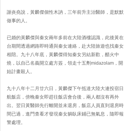
謝炎堯說，黃麟傑個性木訥，三年前升主治醫師，是默默
做事的人。
已婚的黃麟傑與秦女兩年多前在大陸酒樓認識，此後黃在
台期間透過網路即時通與秦女連絡，赴大陸旅遊也找秦女
相陪。九十八年底，黃麟傑得知秦女另結新歡，醋火中
燒，以自己名義開立處方簽，領走十五劑midazolam，開
始計畫殺人。
九十八年十二月廿六日，黃麟傑下午抵達大陸大連投宿日
航飯店，傍晚秦女即趕往飯店會合後，兩人都沒有再外
出。翌日黃醫師先行離開並未退房，飯店人員直到退房時
間已過，進門查看才發現秦女躺臥床鋪已無氣息，隨即報
警處理。