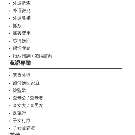
外遇調查
外遇徵兆
外遇離婚
抓姦
抓姦費用
感情挽回
感情問題
婚姻諮詢 / 婚姻諮商
蒐證專業
調查外遇
如何挽回家庭
被監聽
查老公 / 查老婆
查女友 / 查男友
反蒐證
子女行蹤
子女被霸凌