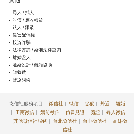
其他
尋人 / 找人
討債 / 應收帳款
跟人 / 跟蹤
侵害配偶權
投資詐騙
法律諮詢 / 婚姻法律諮詢
離婚證人
離婚設計 / 離婚協助
贍養費
醫療糾紛
徵信社服務項目｜
徵信社
｜
徵信
｜
捉猴
｜
外遇
｜
離婚
｜
工商徵信
｜
婚前徵信
｜
仿冒見證
｜
蒐證
｜
尋人徵信
｜
其他徵信社服務
｜
台北徵信社
｜
台中徵信社
｜
高雄徵
信社