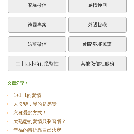
家暴徵信
感情挽回
跨國專案
外遇捉猴
婚前徵信
網路犯罪蒐證
二十四小時行蹤監控
其他徵信社服務
1+1=1的愛情
人沒變，變的是感覺
六種愛的方式！
太熟悉的愛情只剩習慣？
幸福的轉折靠自己決定