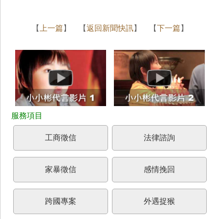
【
上一篇
】 【
返回新聞快訊
】 【
下一篇
】
工商徵信
法律諮詢
家暴徵信
感情挽回
跨國專案
外遇捉猴