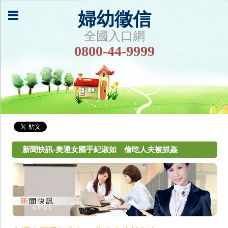
婦幼徵信
全國入口網
0800-44-9999
新聞快訊-奧運女國手紀淑如 偷吃人夫被抓姦