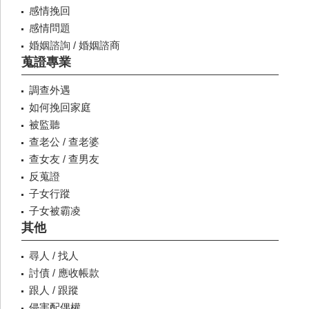
感情挽回
感情問題
婚姻諮詢 / 婚姻諮商
蒐證專業
調查外遇
如何挽回家庭
被監聽
查老公 / 查老婆
查女友 / 查男友
反蒐證
子女行蹤
子女被霸凌
其他
尋人 / 找人
討債 / 應收帳款
跟人 / 跟蹤
侵害配偶權