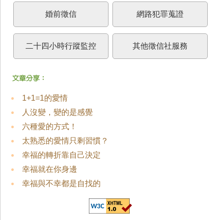
婚前徵信
網路犯罪蒐證
二十四小時行蹤監控
其他徵信社服務
1+1=1的愛情
人沒變，變的是感覺
六種愛的方式！
太熟悉的愛情只剩習慣？
幸福的轉折靠自己決定
幸福就在你身邊
幸福與不幸都是自找的