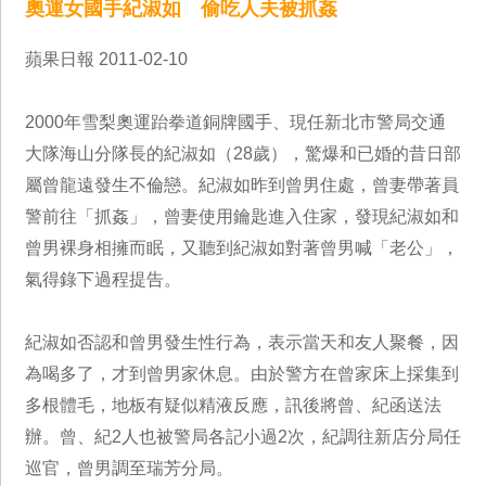
奧運女國手紀淑如 偷吃人夫被抓姦
蘋果日報 2011-02-10
2000年雪梨奧運跆拳道銅牌國手、現任新北市警局交通
大隊海山分隊長的紀淑如（28歲），驚爆和已婚的昔日部
屬曾龍遠發生不倫戀。紀淑如昨到曾男住處，曾妻帶著員
警前往「抓姦」，曾妻使用鑰匙進入住家，發現紀淑如和
曾男裸身相擁而眠，又聽到紀淑如對著曾男喊「老公」，
氣得錄下過程提告。
紀淑如否認和曾男發生性行為，表示當天和友人聚餐，因
為喝多了，才到曾男家休息。由於警方在曾家床上採集到
多根體毛，地板有疑似精液反應，訊後將曾、紀函送法
辦。曾、紀2人也被警局各記小過2次，紀調往新店分局任
巡官，曾男調至瑞芳分局。