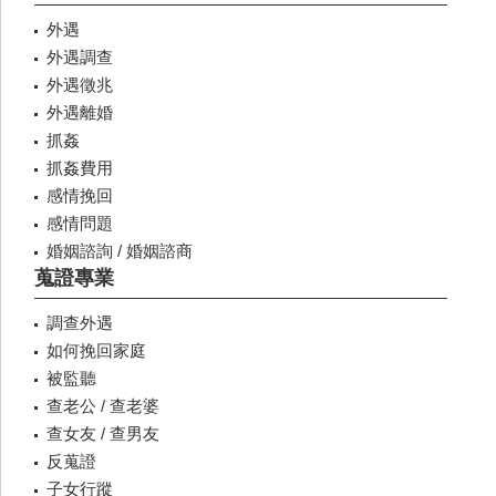
外遇
外遇調查
外遇徵兆
外遇離婚
抓姦
抓姦費用
感情挽回
感情問題
婚姻諮詢 / 婚姻諮商
蒐證專業
調查外遇
如何挽回家庭
被監聽
查老公 / 查老婆
查女友 / 查男友
反蒐證
子女行蹤