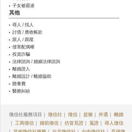
子女被霸凌
其他
尋人 / 找人
討債 / 應收帳款
跟人 / 跟蹤
侵害配偶權
投資詐騙
法律諮詢 / 婚姻法律諮詢
離婚證人
離婚設計 / 離婚協助
贍養費
醫療糾紛
徵信社服務項目｜
徵信社
｜
徵信
｜
捉猴
｜
外遇
｜
離婚
｜
工商徵信
｜
婚前徵信
｜
仿冒見證
｜
蒐證
｜
尋人徵信
｜
其他徵信社服務
｜
台北徵信社
｜
台中徵信社
｜
高雄徵