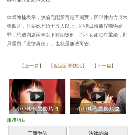
律師陳楠表示，無論元配所言是否屬實，因郵件內含卅六
張照片，只要她寄給十五人以上，即構成傳播淫穢物品
罪，恐遭判處兩年以下有期徒刑，而刁女如沒有重婚，則
只需負「道德責任」，也就是無法可管。
【
上一篇
】 【
返回新聞快訊
】 【
下一篇
】
工商徵信
法律諮詢