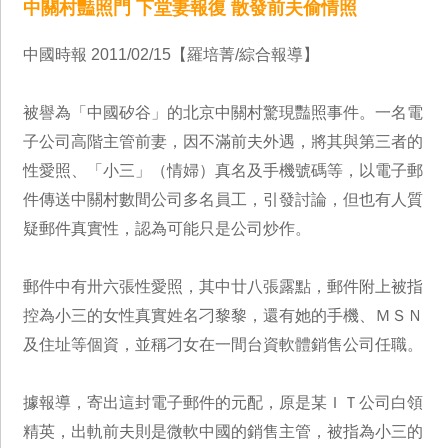
中關村豔照門 下堂妻報復 散發前夫偷情照
中國時報 2011/02/15【羅培菁/綜合報導】
被譽為「中國矽谷」的北京中關村驚現豔照事件。一名電
子公司高階主管前妻，因不滿前夫外遇，將其與第三者的
性愛照、「小三」（情婦）真名及手機號碼等，以電子郵
件傳送中關村數間公司多名員工，引發討論，但也有人質
疑郵件真實性，認為可能只是公司炒作。
郵件中有卅六張性愛照，其中廿八張露點，郵件附上被指
控為小三的女性真實姓名刁黎黎，還有她的手機、ＭＳＮ
及住址等個資，並稱刁女在一間台資軟體銷售公司任職。
據報導，寄出這封電子郵件的元配，原是某ＩＴ公司白領
精英，出軌前夫則是微軟中國的銷售主管，被指為小三的