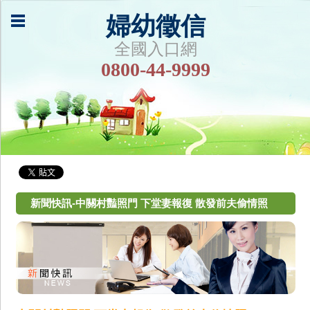
婦幼徵信
全國入口網
0800-44-9999
新聞快訊-中關村豔照門 下堂妻報復 散發前夫偷情照