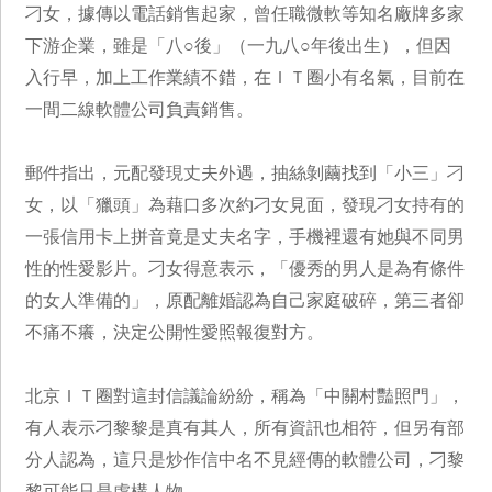
刁女，據傳以電話銷售起家，曾任職微軟等知名廠牌多家
下游企業，雖是「八○後」（一九八○年後出生），但因
入行早，加上工作業績不錯，在ＩＴ圈小有名氣，目前在
一間二線軟體公司負責銷售。
郵件指出，元配發現丈夫外遇，抽絲剝繭找到「小三」刁
女，以「獵頭」為藉口多次約刁女見面，發現刁女持有的
一張信用卡上拼音竟是丈夫名字，手機裡還有她與不同男
性的性愛影片。刁女得意表示，「優秀的男人是為有條件
的女人準備的」，原配離婚認為自己家庭破碎，第三者卻
不痛不癢，決定公開性愛照報復對方。
北京ＩＴ圈對這封信議論紛紛，稱為「中關村豔照門」，
有人表示刁黎黎是真有其人，所有資訊也相符，但另有部
分人認為，這只是炒作信中名不見經傳的軟體公司，刁黎
黎可能只是虛構人物。