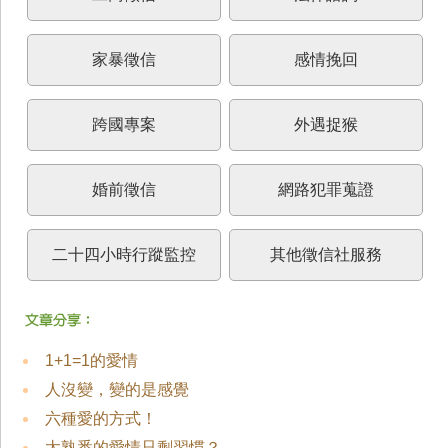
家暴徵信
感情挽回
跨國專案
外遇捉猴
婚前徵信
網路犯罪蒐證
二十四小時行蹤監控
其他徵信社服務
1+1=1的愛情
人沒變，變的是感覺
六種愛的方式！
太熟悉的愛情只剩習慣？