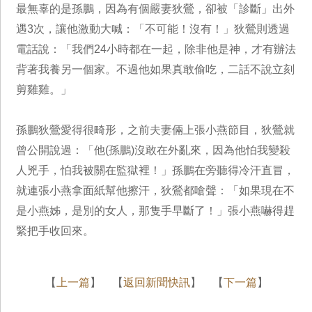
最無辜的是孫鵬，因為有個嚴妻狄鶯，卻被「診斷」出外
遇3次，讓他激動大喊：「不可能！沒有！」狄鶯則透過
電話說：「我們24小時都在一起，除非他是神，才有辦法
背著我養另一個家。不過他如果真敢偷吃，二話不說立刻
剪雞雞。」
孫鵬狄鶯愛得很畸形，之前夫妻倆上張小燕節目，狄鶯就
曾公開說過：「他(孫鵬)沒敢在外亂來，因為他怕我變殺
人兇手，怕我被關在監獄裡！」孫鵬在旁聽得冷汗直冒，
就連張小燕拿面紙幫他擦汗，狄鶯都嗆聲：「如果現在不
是小燕姊，是別的女人，那隻手早斷了！」張小燕嚇得趕
緊把手收回來。
【
上一篇
】 【
返回新聞快訊
】 【
下一篇
】