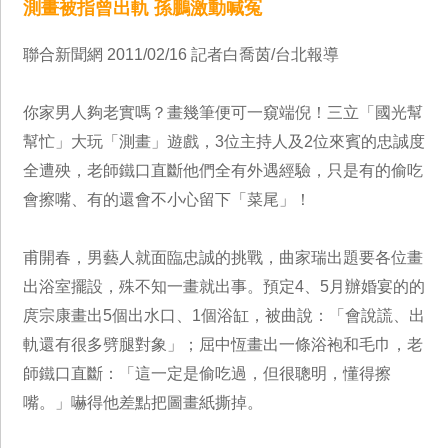
測畫被指曾出軌 孫鵬激動喊冤
聯合新聞網 2011/02/16 記者白喬茵/台北報導
你家男人夠老實嗎？畫幾筆便可一窺端倪！三立「國光幫
幫忙」大玩「測畫」遊戲，3位主持人及2位來賓的忠誠度
全遭殃，老師鐵口直斷他們全有外遇經驗，只是有的偷吃
會擦嘴、有的還會不小心留下「菜尾」！
甫開春，男藝人就面臨忠誠的挑戰，曲家瑞出題要各位畫
出浴室擺設，殊不知一畫就出事。預定4、5月辦婚宴的的
庹宗康畫出5個出水口、1個浴缸，被曲說：「會說謊、出
軌還有很多劈腿對象」；屈中恆畫出一條浴袍和毛巾，老
師鐵口直斷：「這一定是偷吃過，但很聰明，懂得擦
嘴。」嚇得他差點把圖畫紙撕掉。