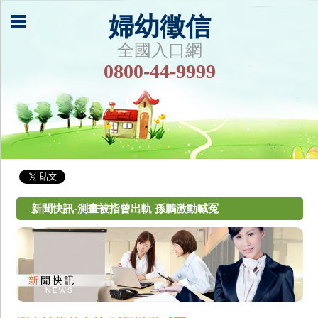
婦幼徵信
全國入口網
0800-44-9999
新聞快訊-測畫被指曾出軌 孫鵬激動喊冤