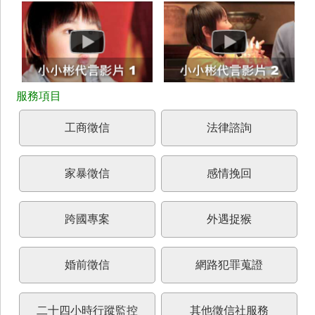
工商徵信
法律諮詢
家暴徵信
感情挽回
跨國專案
外遇捉猴
婚前徵信
網路犯罪蒐證
二十四小時行蹤監控
其他徵信社服務