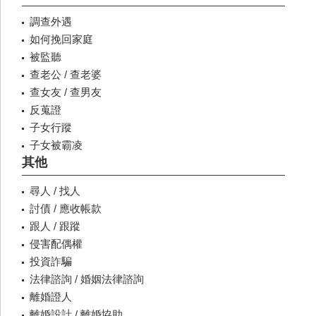
調查外遇
如何挽回家庭
被監聽
查老公 / 查老婆
查女友 / 查男友
反蒐證
子女行蹤
子女被霸凌
其他
尋人 / 找人
討債 / 應收帳款
跟人 / 跟蹤
侵害配偶權
投資詐騙
法律諮詢 / 婚姻法律諮詢
離婚證人
離婚設計 / 離婚協助