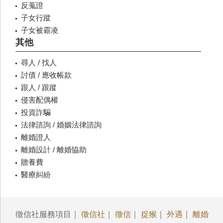
反蒐證
子女行蹤
子女被霸凌
其他
尋人 / 找人
討債 / 應收帳款
跟人 / 跟蹤
侵害配偶權
投資詐騙
法律諮詢 / 婚姻法律諮詢
離婚證人
離婚設計 / 離婚協助
贍養費
醫療糾紛
徵信社服務項目｜
徵信社
｜
徵信
｜
捉猴
｜
外遇
｜
離婚