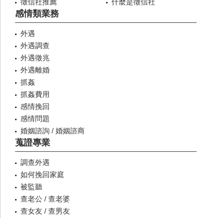
徵信社推薦
什麼是徵信社
感情類業務
外遇
外遇調查
外遇徵兆
外遇離婚
抓姦
抓姦費用
感情挽回
感情問題
婚姻諮詢 / 婚姻諮商
蒐證專業
調查外遇
如何挽回家庭
被監聽
查老公 / 查老婆
查女友 / 查男友