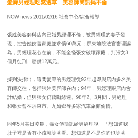
髮廊男經理吃窩邊草 美容師簡訊揭不倫
NOW news 2011/02/16 社會中心/綜合報導
張姓美容師與店內已婚男經理不倫，被男經理的妻子發
現，控告她妨害家庭並求償60萬元；屏東地院法官審理認
為，男經理花心在前，不能全怪張女破壞家庭，判張女3
個月徒刑、賠償12萬元。
據判決指出，這間髮廊的男經理從92年起即與店內多名美
容師交往，包括張姓美容師在內；94年，男經理跟店內會
計結婚，但與張女仍藕斷絲連。98年2、3月間，男經理
和張女曾在屏東市、九如鄉等多家汽車旅館偷情。
同年5月某日凌晨，張女傳簡訊給男經理說，「想知道我
肚子裡是否有小孩就等著看。想知道是不是你的也等著