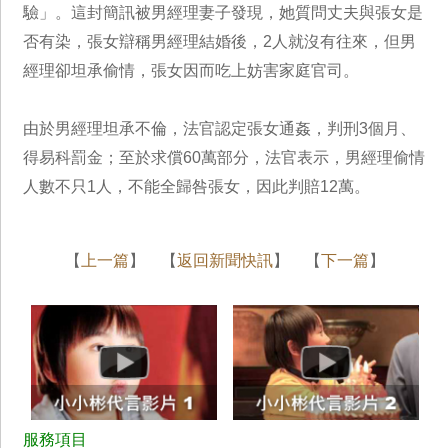
驗」。這封簡訊被男經理妻子發現，她質問丈夫與張女是
否有染，張女辯稱男經理結婚後，2人就沒有往來，但男
經理卻坦承偷情，張女因而吃上妨害家庭官司。
由於男經理坦承不倫，法官認定張女通姦，判刑3個月、
得易科罰金；至於求償60萬部分，法官表示，男經理偷情
人數不只1人，不能全歸咎張女，因此判賠12萬。
【
上一篇
】 【
返回新聞快訊
】 【
下一篇
】