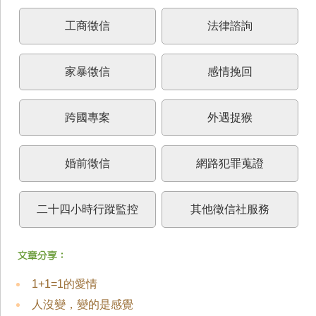
工商徵信
法律諮詢
家暴徵信
感情挽回
跨國專案
外遇捉猴
婚前徵信
網路犯罪蒐證
二十四小時行蹤監控
其他徵信社服務
1+1=1的愛情
人沒變，變的是感覺