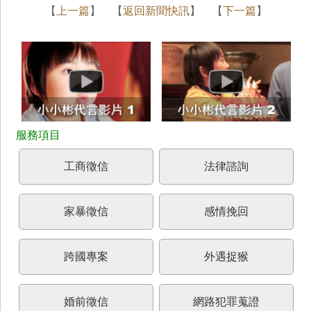
【
上一篇
】 【
返回新聞快訊
】 【
下一篇
】
工商徵信
法律諮詢
家暴徵信
感情挽回
跨國專案
外遇捉猴
婚前徵信
網路犯罪蒐證