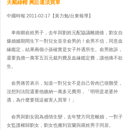
夫戴綠帽 興訟還須買單
中國時報 2011-02-17【黃力勉/台東報導】
卑南鄉俞姓男子，去年與劉姓元配協議離婚後，劉女自
爆婚姻期間生下一對兒女並非俞男的！俞男不信，同意血
緣鑑定，結果兩個小孩確實是女子外遇所生。俞男敗訴，
還要負擔一萬零五百元裁判費及血緣鑑定費，讓他痛不欲
生。
俞男痛苦表示，知道一對兒女不是自己骨肉已很難受，
沒想到法院還要他繳納一萬多元費用，「明明是老婆外
遇，為什麼要我這被害人買單！」
俞男與劉女因為感情生變，去年雙方同意離婚，一對子
女監護權歸劉女，劉女也搬到宜蘭與羅姓男子同居。