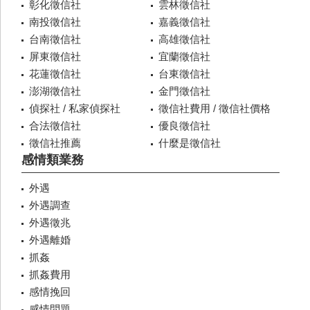
彰化徵信社
雲林徵信社
南投徵信社
嘉義徵信社
台南徵信社
高雄徵信社
屏東徵信社
宜蘭徵信社
花蓮徵信社
台東徵信社
澎湖徵信社
金門徵信社
偵探社 / 私家偵探社
徵信社費用 / 徵信社價格
合法徵信社
優良徵信社
徵信社推薦
什麼是徵信社
感情類業務
外遇
外遇調查
外遇徵兆
外遇離婚
抓姦
抓姦費用
感情挽回
感情問題