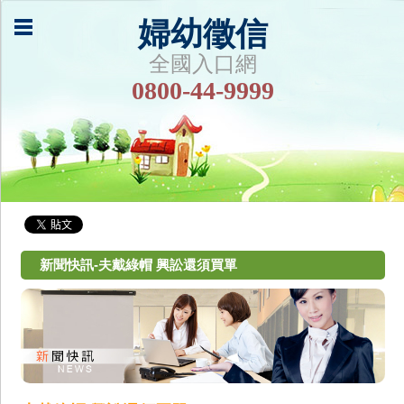
婦幼徵信
全國入口網
0800-44-9999
新聞快訊-夫戴綠帽 興訟還須買單