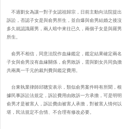
不過劉女為讓一對子女認祖歸宗，日前主動向法院提出
訴訟，否認子女是與俞男所生，並自爆與俞男結婚之後沒
多久就認識羅男，兩人暗中來往已久，兩個子女是與羅男
所生。
俞男不相信，同意法院作血緣鑑定，鑑定結果確定兩名
子女與俞男沒有血緣關係，俞男敗訴，需與劉女共同負擔
共兩萬一千元的裁判費與鑑定費用。
台東執業律師邱聰安表示，類似俞男案件時有所聞，根
據民事訴訟法規定，訴訟費用由敗訴一方承擔，可是明明
俞男才是被害人，訴訟費由被害人承擔，對被害人情何以
堪，民法規定不合情、不合理有修改必要。