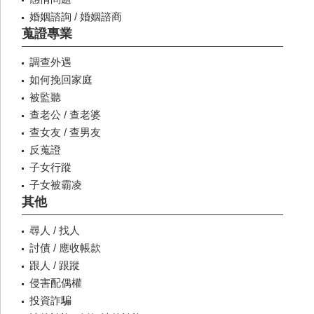
婚姻諮詢 / 婚姻諮商
蒐證專業
調查外遇
如何挽回家庭
被監聽
查老公 / 查老婆
查女友 / 查男友
反蒐證
子女行蹤
子女被霸凌
其他
尋人 / 找人
討債 / 應收帳款
跟人 / 跟蹤
侵害配偶權
投資詐騙