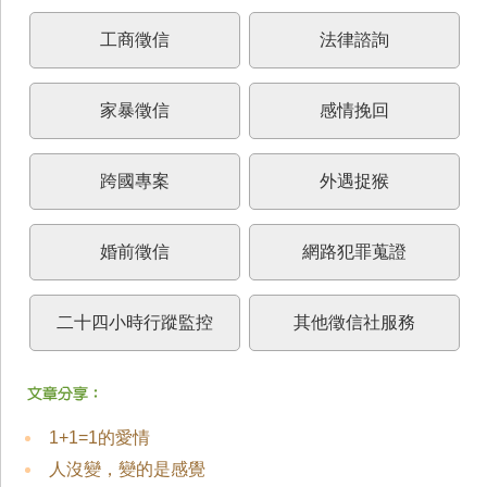
工商徵信
法律諮詢
家暴徵信
感情挽回
跨國專案
外遇捉猴
婚前徵信
網路犯罪蒐證
二十四小時行蹤監控
其他徵信社服務
1+1=1的愛情
人沒變，變的是感覺