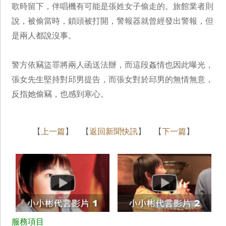
歌時留下，伴唱機有可能是張姓女子偷走的。旅館業者則
說，被偷當時，鎖頭被打開，警報器就曾經發出警報，但
是兩人都說沒事。
警方依竊盜罪將兩人函送法辦，而這段姦情也因此曝光，
張女先生堅持對邱男提告，而張女對於邱男的無情無意，
反指她偷竊，也感到寒心。
【
上一篇
】 【
返回新聞快訊
】 【
下一篇
】