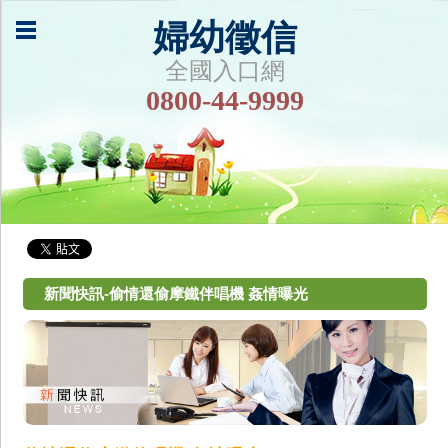
婦幼徵信
全國入口網
0800-44-9999
新聞快訊-偷情還偷摩鐵伴唱機 姦情曝光