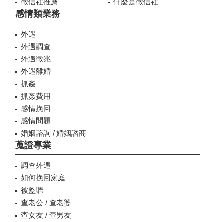
徵信社推薦
什麼是徵信社
感情類業務
外遇
外遇調查
外遇徵兆
外遇離婚
抓姦
抓姦費用
感情挽回
感情問題
婚姻諮詢 / 婚姻諮商
蒐證專業
調查外遇
如何挽回家庭
被監聽
查老公 / 查老婆
查女友 / 查男友