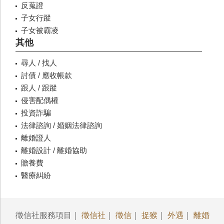
反蒐證
子女行蹤
子女被霸凌
其他
尋人 / 找人
討債 / 應收帳款
跟人 / 跟蹤
侵害配偶權
投資詐騙
法律諮詢 / 婚姻法律諮詢
離婚證人
離婚設計 / 離婚協助
贍養費
醫療糾紛
徵信社服務項目｜
徵信社
｜
徵信
｜
捉猴
｜
外遇
｜
離婚