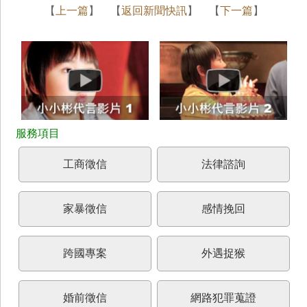
【
上一篇
】 【
返回新聞快訊
】 【
下一篇
】
工商徵信
法律諮詢
家暴徵信
感情挽回
跨國專案
外遇捉猴
婚前徵信
網路犯罪蒐證