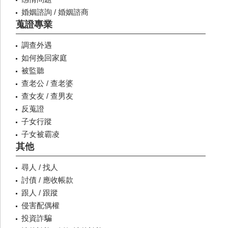
婚姻諮詢 / 婚姻諮商
蒐證專業
調查外遇
如何挽回家庭
被監聽
查老公 / 查老婆
查女友 / 查男友
反蒐證
子女行蹤
子女被霸凌
其他
尋人 / 找人
討債 / 應收帳款
跟人 / 跟蹤
侵害配偶權
投資詐騙