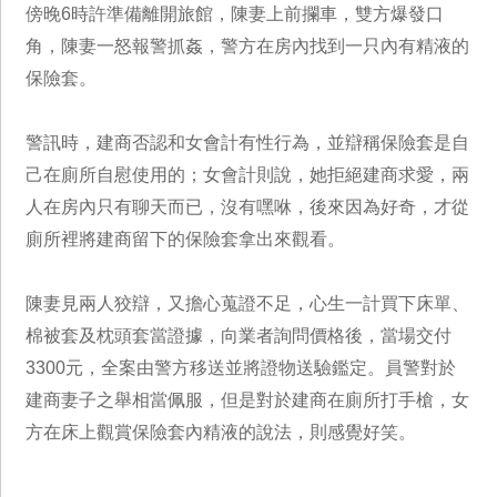
傍晚6時許準備離開旅館，陳妻上前攔車，雙方爆發口
角，陳妻一怒報警抓姦，警方在房內找到一只內有精液的
保險套。
警訊時，建商否認和女會計有性行為，並辯稱保險套是自
己在廁所自慰使用的；女會計則說，她拒絕建商求愛，兩
人在房內只有聊天而已，沒有嘿咻，後來因為好奇，才從
廁所裡將建商留下的保險套拿出來觀看。
陳妻見兩人狡辯，又擔心蒐證不足，心生一計買下床單、
棉被套及枕頭套當證據，向業者詢問價格後，當場交付
3300元，全案由警方移送並將證物送驗鑑定。員警對於
建商妻子之舉相當佩服，但是對於建商在廁所打手槍，女
方在床上觀賞保險套內精液的說法，則感覺好笑。