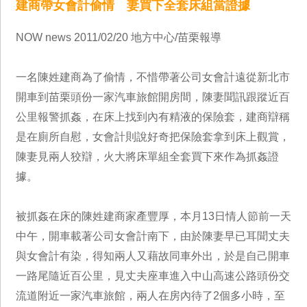
建商帶女會計偷情 妻買下全套床組當證據
NOW news 2011/02/20 地方中心/苗栗報導
一名陳姓建商為了偷情，不惜帶著公司女會計遠從新北市
開車到苗栗頭份一家汽車旅館開房間，陳妻聞訊跟蹤近百
公里報警抓姦，在床上找到內有精液的保險套，建商辯稱
是在廁所自慰，女會計則說好奇把保險套拿到床上觀賞，
陳妻見兩人狡辯，火大將床單組全套買下來作為抓姦證
據。
被抓姦在床的陳姓建商家產豐厚，本月13日情人節前一天
中午，開車載著公司女會計南下，由於陳妻早已耳聞丈夫
與女會計有染，得知兩人又藉故同車外出，於是自己開車
一路尾隨近百公里，見丈夫座車進入中山高速公路頭份交
流道附近一家汽車旅館，兩人在房內待了2個多小時，至