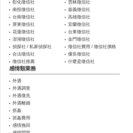
彰化徵信社
雲林徵信社
南投徵信社
嘉義徵信社
台南徵信社
高雄徵信社
屏東徵信社
宜蘭徵信社
花蓮徵信社
台東徵信社
澎湖徵信社
金門徵信社
偵探社 / 私家偵探社
徵信社費用 / 徵信社價格
合法徵信社
優良徵信社
徵信社推薦
什麼是徵信社
感情類業務
外遇
外遇調查
外遇徵兆
外遇離婚
抓姦
抓姦費用
感情挽回
感情問題