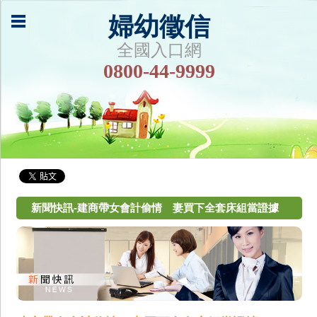
婦幼徵信
全國入口網
0800-44-9999
新聞快訊-建商帶女會計偷情 妻買下全套床組當證據