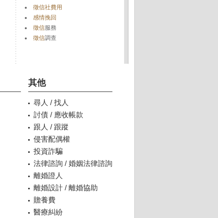
徵信社費用
感情挽回
徵信
服務
徵信
調查
其他
尋人 / 找人
討債 / 應收帳款
跟人 / 跟蹤
侵害配偶權
投資詐騙
法律諮詢 / 婚姻法律諮詢
離婚證人
離婚設計 / 離婚協助
贍養費
醫療糾紛