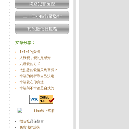
網路犯罪蒐證
二十四小時行蹤監控
其他徵信社服務
1+1=1的愛情
人沒變，變的是感覺
六種愛的方式！
太熟悉的愛情只剩習慣？
幸福的轉折靠自己決定
幸福就在你身邊
幸福與不幸都是自找的
徵信社
品保協會
免費法律諮詢