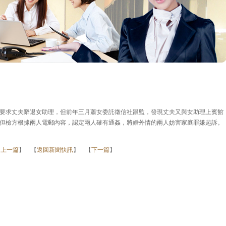
要求丈夫辭退女助理，但前年三月蕭女委託徵信社跟監，發現丈夫又與女助理上賓館
但檢方根據兩人電郵內容，認定兩人確有通姦，將婚外情的兩人妨害家庭罪嫌起訴。
【
上一篇
】 【
返回新聞快訊
】 【
下一篇
】