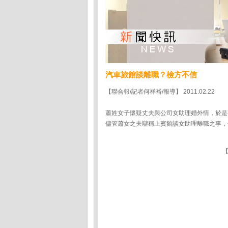
汽車旅館談離職？檢方不信
【聯合報/記者何祥裕/報導】 2011.02.22
蕭姓女子懷疑丈夫與公司女助理婚外情，於是
儘管蕭女之夫辯稱上賓館談女助理離職之事，