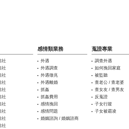
感情類業務
蒐證專業
信社
外遇
調查外遇
信社
外遇調查
如何挽回家庭
信社
外遇徵兆
被監聽
信社
外遇離婚
查老公 / 查老婆
信社
抓姦
查女友 / 查男友
信社
抓姦費用
反蒐證
信社
感情挽回
子女行蹤
信社
感情問題
子女被霸凌
信社
婚姻諮詢 / 婚姻諮商
信社