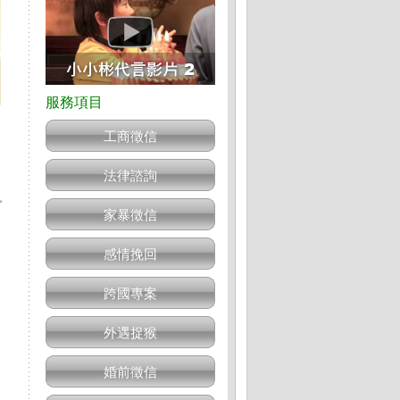
工商徵信
法律諮詢
，
家暴徵信
感情挽回
跨國專案
外遇捉猴
婚前徵信