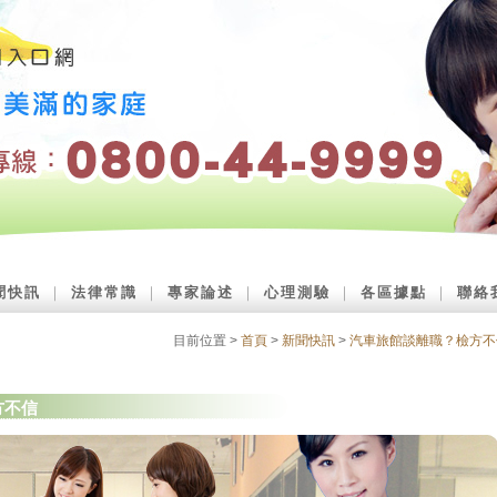
聞快訊
｜
法律常識
｜
專家論述
｜
心理測驗
｜
各區據點
｜
聯絡
目前位置 >
首頁
>
新聞快訊
>
汽車旅館談離職？檢方不
方不信