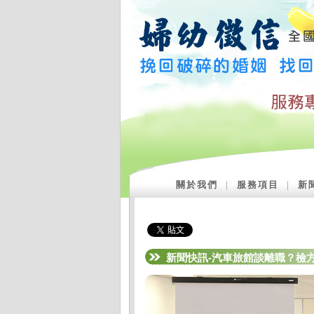
關於我們
｜
服務項目
｜
新
新聞快訊-汽車旅館談離職？檢