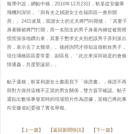
報導中說，網帖中稱，2010年12月23日，靳某從安徽乘
飛機到深圳，「與有夫之婦謝女士在福田區一會所開
房」。24日凌晨，當謝女士的丈夫將門叫開後，「其妻子
身著睡裙將門打開，而一名陌生的男子身著內褲從被窩裡
慌慌張張地鑽出來，其妻子懇求丈夫別把該男子弄到派出
所，表示去了太難堪」。後經詢問才得知這個靳姓男子，
現任埇橋區區委常委、副區長，「此次來深圳就是約會偷
情通姦，共度聖誕節」。
帖子還稱，靳某和謝女士書面寫下「保證書」，保證不再
與對方保持這種不正當的男女關係，雙方簽字確認。帖子
還貼出數張事發當時的現場照片作為證據，並稱已將此事
向安徽省紀委做了實名舉報。
【
上一篇
】 【
返回新聞快訊
】 【
下一篇
】