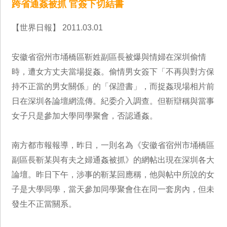
跨省通姦被抓 官簽下切結書
【世界日報】 2011.03.01
安徽省宿州市埇橋區靳姓副區長被爆與情婦在深圳偷情
時，遭女方丈夫當場捉姦。偷情男女簽下「不再與對方保
持不正當的男女關係」的「保證書」，而捉姦現場相片前
日在深圳各論壇網流傳。紀委介入調查。但靳辯稱與當事
女子只是參加大學同學聚會，否認通姦。
南方都市報報導，昨日，一則名為《安徽省宿州市埇橋區
副區長靳某與有夫之婦通姦被抓》的網帖出現在深圳各大
論壇。昨日下午，涉事的靳某回應稱，他與帖中所說的女
子是大學同學，當天參加同學聚會住在同一套房內，但未
發生不正當關系。