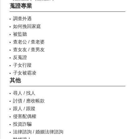
蒐證專業
調查外遇
如何挽回家庭
被監聽
查老公 / 查老婆
查女友 / 查男友
反蒐證
子女行蹤
子女被霸凌
其他
尋人 / 找人
討債 / 應收帳款
跟人 / 跟蹤
侵害配偶權
投資詐騙
法律諮詢 / 婚姻法律諮詢