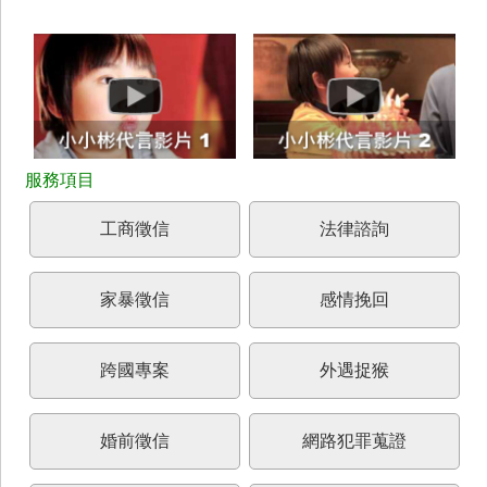
工商徵信
法律諮詢
家暴徵信
感情挽回
跨國專案
外遇捉猴
婚前徵信
網路犯罪蒐證