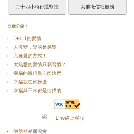
二十四小時行蹤監控
其他徵信社服務
1+1=1的愛情
人沒變，變的是感覺
六種愛的方式！
太熟悉的愛情只剩習慣？
幸福的轉折靠自己決定
幸福就在你身邊
幸福與不幸都是自找的
徵信社
品保協會