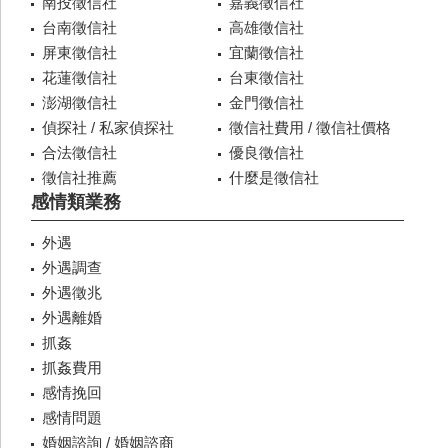
南投徵信社
嘉義徵信社
台南徵信社
高雄徵信社
屏東徵信社
宜蘭徵信社
花蓮徵信社
台東徵信社
澎湖徵信社
金門徵信社
偵探社 / 私家偵探社
徵信社費用 / 徵信社價格
合法徵信社
優良徵信社
徵信社推薦
什麼是徵信社
感情類業務
外遇
外遇調查
外遇徵兆
外遇離婚
抓姦
抓姦費用
感情挽回
感情問題
婚姻諮詢 / 婚姻諮商