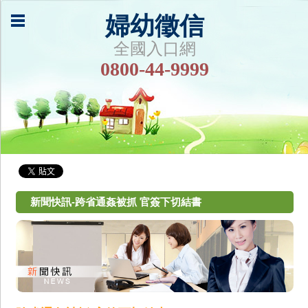
婦幼徵信
全國入口網
0800-44-9999
新聞快訊-跨省通姦被抓 官簽下切結書