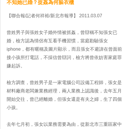
不知她已婚？捉姦為何躲衣櫃
【聯合報/記者何祥裕/新北市報導】 2011.03.07
曾姓男子與張姓女子婚外情被抓姦，曾辯稱不知張女已
婚，檢方認為情侶有互看手機習慣，當庭勘驗張女
iphone，都有暱稱及圖片顯示，而且張女不避諱在曾面前
接小孩所打電話，不採信曾辯詞，檢方將曾依妨害家庭罪
嫌起訴。
檢方調查，曾姓男子是一家電腦公司設備工程師，張女是
材料廠商老闆兼業務經理，兩人業務上認識後，去年五月
開始交往，曾已經離婚，但張女還是有夫之婦，生了四個
小孩。
去年七月初，張女以業務需要為由，從新北市三重區家中