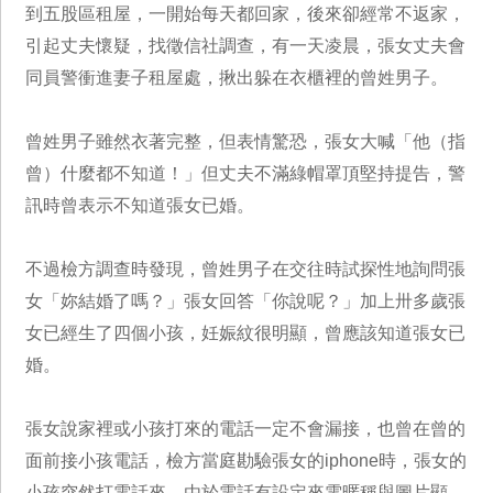
到五股區租屋，一開始每天都回家，後來卻經常不返家，
引起丈夫懷疑，找徵信社調查，有一天凌晨，張女丈夫會
同員警衝進妻子租屋處，揪出躲在衣櫃裡的曾姓男子。
曾姓男子雖然衣著完整，但表情驚恐，張女大喊「他（指
曾）什麼都不知道！」但丈夫不滿綠帽罩頂堅持提告，警
訊時曾表示不知道張女已婚。
不過檢方調查時發現，曾姓男子在交往時試探性地詢問張
女「妳結婚了嗎？」張女回答「你說呢？」加上卅多歲張
女已經生了四個小孩，妊娠紋很明顯，曾應該知道張女已
婚。
張女說家裡或小孩打來的電話一定不會漏接，也曾在曾的
面前接小孩電話，檢方當庭勘驗張女的iphone時，張女的
小孩突然打電話來，由於電話有設定來電暱稱與圖片顯