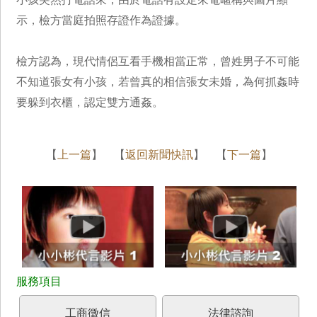
示，檢方當庭拍照存證作為證據。
檢方認為，現代情侶互看手機相當正常，曾姓男子不可能
不知道張女有小孩，若曾真的相信張女未婚，為何抓姦時
要躲到衣櫃，認定雙方通姦。
【
上一篇
】 【
返回新聞快訊
】 【
下一篇
】
工商徵信
法律諮詢