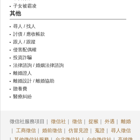
子女被霸凌
其他
尋人 / 找人
討債 / 應收帳款
跟人 / 跟蹤
侵害配偶權
投資詐騙
法律諮詢 / 婚姻法律諮詢
離婚證人
離婚設計 / 離婚協助
贍養費
醫療糾紛
徵信社服務項目｜
徵信社
｜
徵信
｜
捉猴
｜
外遇
｜
離婚
｜
工商徵信
｜
婚前徵信
｜
仿冒見證
｜
蒐證
｜
尋人徵信
｜
其他徵信社服務
｜
台北徵信社
｜
台中徵信社
｜
高雄徵