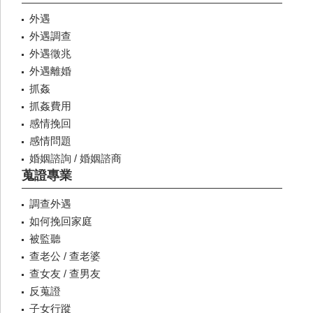
外遇
外遇調查
外遇徵兆
外遇離婚
抓姦
抓姦費用
感情挽回
感情問題
婚姻諮詢 / 婚姻諮商
蒐證專業
調查外遇
如何挽回家庭
被監聽
查老公 / 查老婆
查女友 / 查男友
反蒐證
子女行蹤