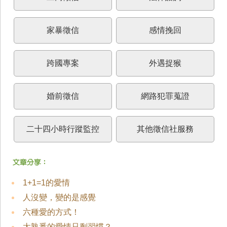
家暴徵信
感情挽回
跨國專案
外遇捉猴
婚前徵信
網路犯罪蒐證
二十四小時行蹤監控
其他徵信社服務
1+1=1的愛情
人沒變，變的是感覺
六種愛的方式！
太熟悉的愛情只剩習慣？