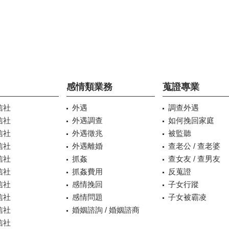
感情類業務
蒐證專業
信社
外遇
調查外遇
信社
外遇調查
如何挽回家庭
信社
外遇徵兆
被監聽
信社
外遇離婚
查老公 / 查老婆
信社
抓姦
查女友 / 查男友
信社
抓姦費用
反蒐證
信社
感情挽回
子女行蹤
信社
感情問題
子女被霸凌
信社
婚姻諮詢 / 婚姻諮商
信社