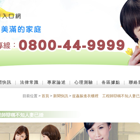
聞快訊
｜
法律常識
｜
專家論述
｜
心理測驗
｜
各區據點
｜
聯絡
目前位置 >
首頁
>
新聞快訊
>
捉姦躲進衣櫃裡 工程師辯稱不知人妻已
程師辯稱不知人妻已婚