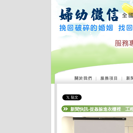
關於我們
｜
服務項目
｜
新
新聞快訊-捉姦躲進衣櫃裡 工