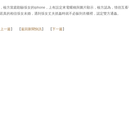
檢方當庭勘驗張女的iphone，上有設定來電暱稱與圖片顯示，檢方認為，情侶互看
若真的相信張女未婚，遇到張女丈夫抓姦時就不必躲到衣櫃裡，認定雙方通姦。
【
上一篇
】 【
返回新聞快訊
】 【
下一篇
】