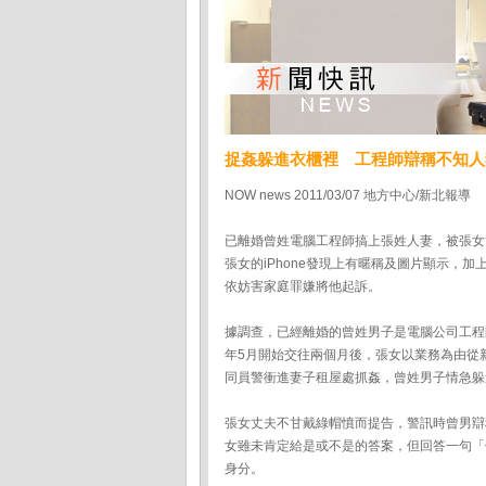
捉姦躲進衣櫃裡 工程師辯稱不知人
NOW news 2011/03/07 地方中心/新北報導
已離婚曾姓電腦工程師搞上張姓人妻，被張女
張女的iPhone發現上有暱稱及圖片顯示，
依妨害家庭罪嫌將他起訴。
據調查，已經離婚的曾姓男子是電腦公司工程
年5月開始交往兩個月後，張女以業務為由從
同員警衝進妻子租屋處抓姦，曾姓男子情急躲
張女丈夫不甘戴綠帽憤而提告，警訊時曾男辯
女雖未肯定給是或不是的答案，但回答一句「
身分。