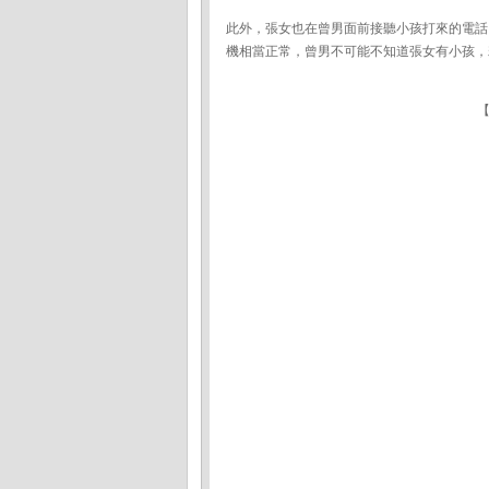
此外，張女也在曾男面前接聽小孩打來的電話，
機相當正常，曾男不可能不知道張女有小孩，