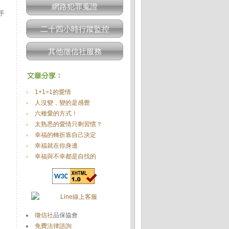
網路犯罪蒐證
手
二十四小時行蹤監控
其他徵信社服務
1+1=1的愛情
人沒變，變的是感覺
六種愛的方式！
太熟悉的愛情只剩習慣？
幸福的轉折靠自己決定
幸福就在你身邊
幸福與不幸都是自找的
徵信社
品保協會
免費法律諮詢