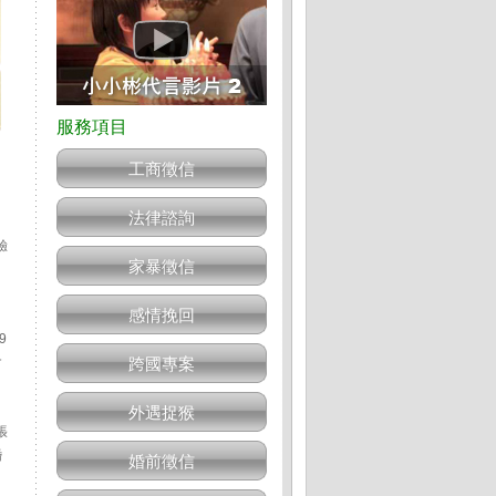
工商徵信
法律諮詢
驗
家暴徵信
，
感情挽回
9
會
跨國專案
外遇捉猴
張
婚
婚前徵信