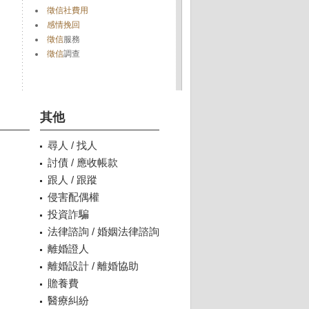
徵信社費用
感情挽回
徵信
服務
徵信
調查
其他
尋人 / 找人
討債 / 應收帳款
跟人 / 跟蹤
侵害配偶權
投資詐騙
法律諮詢 / 婚姻法律諮詢
離婚證人
離婚設計 / 離婚協助
贍養費
醫療糾紛