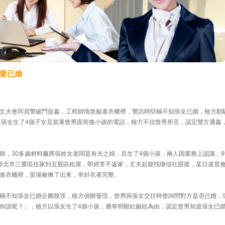
妻已婚
丈夫會同員警破門捉姦，工程師情急躲進衣櫃裡，警訊時辯稱不知張女已婚，檢方勘
加上張女生了4個子女且當著曾男面前接小孩的電話，檢方不信曾男所言，認定雙方通姦
師，30多歲材料廠商張姓女老闆是有夫之婦，且生了4個小孩，兩人因業務上認識，9
新北市三重區住家到五股區租屋，即經常不返家，丈夫起疑找徵信社跟蹤，某日凌晨
進衣櫃裡，當場被揪了出來，幸好衣著完整。
稱不知張女已婚企圖脫罪，檢方偵辦發現，曾男與張女交往時曾詢問對方是否已婚，
你說呢？」，檢方以張女生了4個小孩，應有明顯妊娠紋為由，認定曾男知道張女已