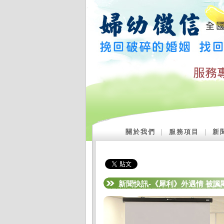
關於我們
｜
服務項目
｜
新
新聞快訊-《犀利》外遇情 被