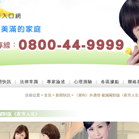
聞快訊
｜
法律常識
｜
專家論述
｜
心理測驗
｜
各區據點
｜
聯絡
目前位置 >
首頁
>
新聞快訊
>
《犀利》外遇情 被諷閹割版《夜市人生
諷閹割版《夜市人生》