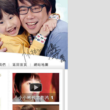
我們
｜
返回首頁
｜
網站地圖
》