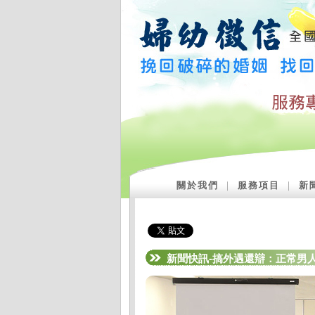
關於我們
｜
服務項目
｜
新
新聞快訊-搞外遇還辯：正常男