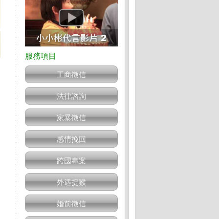
工商徵信
法律諮詢
家暴徵信
感情挽回
跨國專案
外遇捉猴
婚前徵信