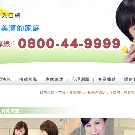
聞快訊
｜
法律常識
｜
專家論述
｜
心理測驗
｜
各區據點
｜
聯絡
目前位置 >
首頁
>
新聞快訊
>
搞外遇還辯：正常男人有此需
人有此需要