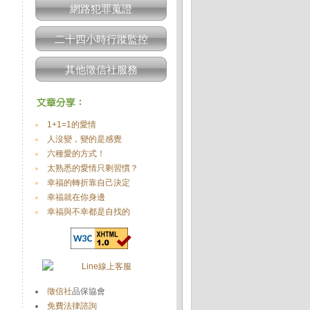
網路犯罪蒐證
二十四小時行蹤監控
其他徵信社服務
1+1=1的愛情
人沒變，變的是感覺
六種愛的方式！
太熟悉的愛情只剩習慣？
幸福的轉折靠自己決定
幸福就在你身邊
幸福與不幸都是自找的
徵信社
品保協會
免費法律諮詢