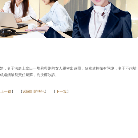
婚，妻子法庭上拿出一堆蘇與別的女人親密出遊照，蘇竟然振振有詞說，妻子不想離
成婚姻破裂責任屬蘇，判決蘇敗訴。
【
上一篇
】 【
返回新聞快訊
】 【
下一篇
】