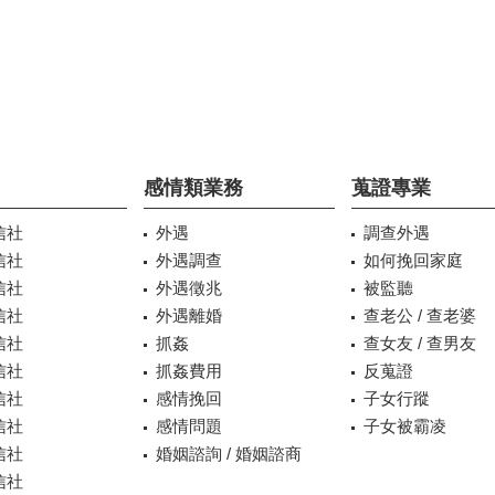
感情類業務
蒐證專業
信社
外遇
調查外遇
信社
外遇調查
如何挽回家庭
信社
外遇徵兆
被監聽
信社
外遇離婚
查老公 / 查老婆
信社
抓姦
查女友 / 查男友
信社
抓姦費用
反蒐證
信社
感情挽回
子女行蹤
信社
感情問題
子女被霸凌
信社
婚姻諮詢 / 婚姻諮商
信社