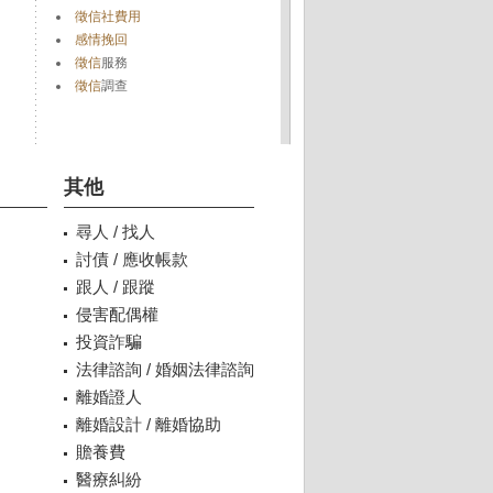
徵信社費用
感情挽回
徵信
服務
徵信
調查
其他
尋人 / 找人
討債 / 應收帳款
跟人 / 跟蹤
侵害配偶權
投資詐騙
法律諮詢 / 婚姻法律諮詢
離婚證人
離婚設計 / 離婚協助
贍養費
醫療糾紛