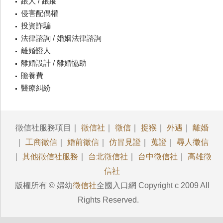
跟人 / 跟蹤
侵害配偶權
投資詐騙
法律諮詢 / 婚姻法律諮詢
離婚證人
離婚設計 / 離婚協助
贍養費
醫療糾紛
徵信社服務項目｜
徵信社
｜
徵信
｜
捉猴
｜
外遇
｜
離婚
｜
工商徵信
｜
婚前徵信
｜
仿冒見證
｜
蒐證
｜
尋人徵信
｜
其他徵信社服務
｜
台北徵信社
｜
台中徵信社
｜
高雄徵
信社
版權所有 © 婦幼
徵信社
全國入口網 Copyright c 2009 All
Rights Reserved.