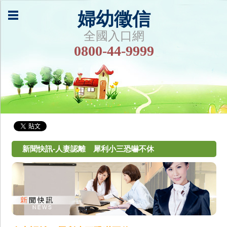
婦幼徵信
全國入口網
0800-44-9999
新聞快訊-人妻認離 犀利小三恐嚇不休