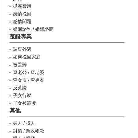
抓姦費用
感情挽回
感情問題
婚姻諮詢 / 婚姻諮商
蒐證專業
調查外遇
如何挽回家庭
被監聽
查老公 / 查老婆
查女友 / 查男友
反蒐證
子女行蹤
子女被霸凌
其他
尋人 / 找人
討債 / 應收帳款