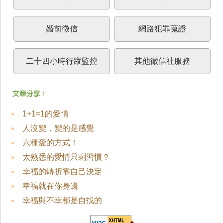
婚前徵信
網路犯罪蒐證
二十四小時行蹤監控
其他徵信社服務
1+1=1的愛情
人沒變，變的是感覺
六種愛的方式！
太熟悉的愛情只剩習慣？
幸福的轉折靠自己決定
幸福就在你身邊
幸福與不幸都是自找的