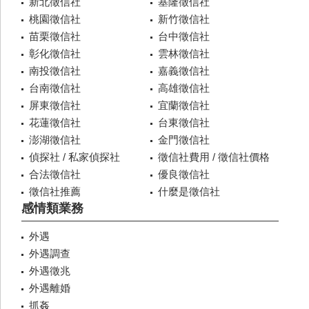
新北徵信社
基隆徵信社
桃園徵信社
新竹徵信社
苗栗徵信社
台中徵信社
彰化徵信社
雲林徵信社
南投徵信社
嘉義徵信社
台南徵信社
高雄徵信社
屏東徵信社
宜蘭徵信社
花蓮徵信社
台東徵信社
澎湖徵信社
金門徵信社
偵探社 / 私家偵探社
徵信社費用 / 徵信社價格
合法徵信社
優良徵信社
徵信社推薦
什麼是徵信社
感情類業務
外遇
外遇調查
外遇徵兆
外遇離婚
抓姦