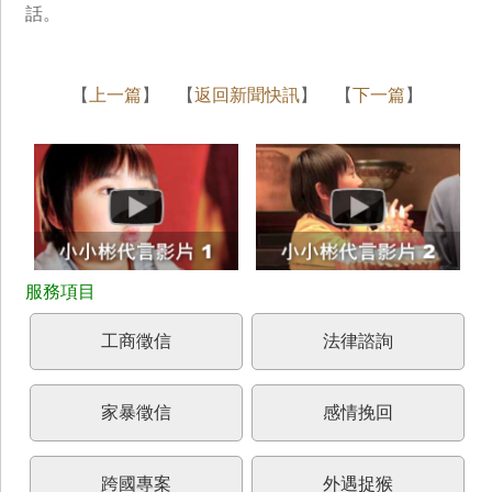
話。
【
上一篇
】 【
返回新聞快訊
】 【
下一篇
】
工商徵信
法律諮詢
家暴徵信
感情挽回
跨國專案
外遇捉猴