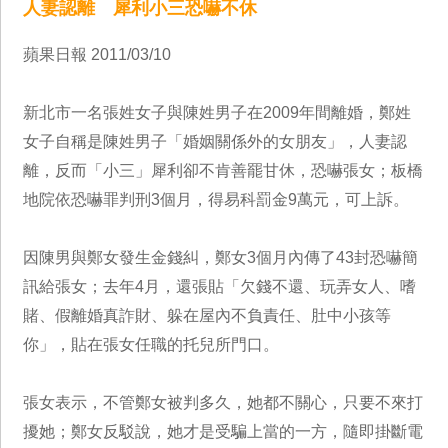
人妻認離 犀利小三恐嚇不休
蘋果日報 2011/03/10
新北市一名張姓女子與陳姓男子在2009年間離婚，鄭姓
女子自稱是陳姓男子「婚姻關係外的女朋友」，人妻認
離，反而「小三」犀利卻不肯善罷甘休，恐嚇張女；板橋
地院依恐嚇罪判刑3個月，得易科罰金9萬元，可上訴。
因陳男與鄭女發生金錢糾，鄭女3個月內傳了43封恐嚇簡
訊給張女；去年4月，還張貼「欠錢不還、玩弄女人、嗜
賭、假離婚真詐財、躲在屋內不負責任、肚中小孩等
你」，貼在張女任職的托兒所門口。
張女表示，不管鄭女被判多久，她都不關心，只要不來打
擾她；鄭女反駁說，她才是受騙上當的一方，隨即掛斷電