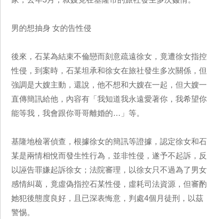
男的想抽身 女的告性侵
後來，石某為結束不倫戀而刻意疏遠徐女，竟遭徐女指控
性侵，到案時，石某坦承和徐女在旅社發生多次關係，但
強調是大嫂主動，還說，他不想和大嫂在一起，但大嫂一
直傳簡訊給他，內容有「我知道我永遠愛著你，我希望你
能等我，我會跟你哥哥離婚的…」等。
基隆地檢署偵查，根據徐女的簡訊等證據，認定徐女和石
某是兩情相悅而發生性行為，並非性侵，遂予不起訴，反
以誣告罪嫌起訴徐女；法院審理，以徐女只不過為了男女
感情糾葛，竟虛偽指控石某性侵，虛耗司法資源，但審酌
她犯後態度良好，且已深表悔意，判處4個月徒刑，以茲
警惕。