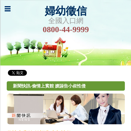
婦幼徵信
全國入口網
0800-44-9999
新聞快訊-偷情上賓館 嫂誣告小叔性侵