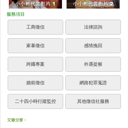
工商徵信
法律諮詢
家暴徵信
感情挽回
跨國專案
外遇捉猴
婚前徵信
網路犯罪蒐證
二十四小時行蹤監控
其他徵信社服務