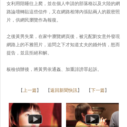
女利用陪睡往上爬，並在個人申請的部落格以及大陸的網
路論壇轉貼這些信件，又在網路相簿內張貼兩人的親密照
片，供網民瀏覽作為報復。
之後黃男失業，在家中瀏覽網頁後，被元配劉女意外發現
網路上的不雅照片，追問之下才知道丈夫的婚外情，怒而
提告，並且拒絕和解。
板檢偵辦後，將黃男依通姦、加重誹謗罪起訴。
【
上一篇
】 【
返回新聞快訊
】 【
下一篇
】