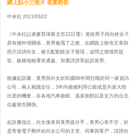
網上貼小三照片 老婆怒告
中央社 2011/03/22
（中央社記者麥育瑋新北市22日電）黃姓男子與向姓女子
原有婚外情關係，黃男被甩了之後，在網路上散布文章與
照片誹謗向女，被元配劉姓女子發現，追問之後憤而提
告。板橋地檢署依通姦、加重誹謗罪起訴黃男。
根據起訴書，黃男與向女於民國96年間任職於同一家資訊
公司，兩人相識交往，3年內接續利用公餘或是共派大陸
出差的機會，在各地汽車旅館、溫泉旅館以及女方的台北
住處發生關係。
起訴書指出，向女後來與黃男提分手，黃男心有不甘，於
是寄發電子郵件給向女公司的主管、同事與客戶，誹謗向