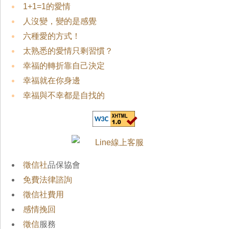
1+1=1的愛情
人沒變，變的是感覺
六種愛的方式！
太熟悉的愛情只剩習慣？
幸福的轉折靠自己決定
幸福就在你身邊
幸福與不幸都是自找的
徵信社
品保協會
免費法律諮詢
徵信社費用
感情挽回
徵信
服務