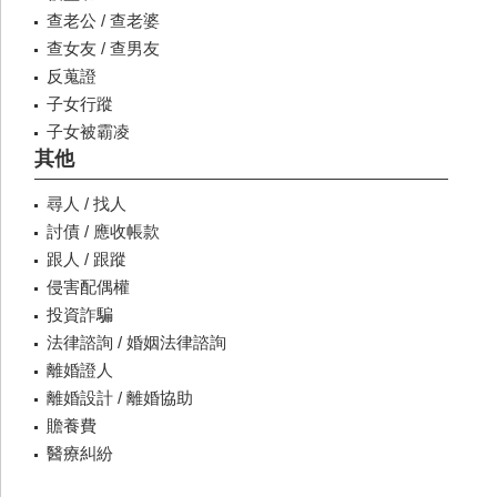
查老公 / 查老婆
查女友 / 查男友
反蒐證
子女行蹤
子女被霸凌
其他
尋人 / 找人
討債 / 應收帳款
跟人 / 跟蹤
侵害配偶權
投資詐騙
法律諮詢 / 婚姻法律諮詢
離婚證人
離婚設計 / 離婚協助
贍養費
醫療糾紛