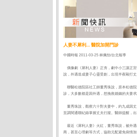
人妻不犀利... 醫院加開門診
中國時報 2011-03-25 林佩怡/台北報導
偶像劇《犀利人妻》正夯，劇中小三讓正宮
說，外遇造成妻子心靈受創，出現半夜毆打丈
聯醫松德院區社工師董秀珠說，原本松德院
診，大多數都是因外遇，想挽救婚姻的夫妻求
董秀珠說，觀察六十對夫妻中，約九成因丈
至調閱通聯紀錄掌握丈夫行蹤。醫師提醒，出
最近《犀利人妻》火紅，董秀珠說，被外遇
商，甚至心理劇等方式，協助元配避免病情加