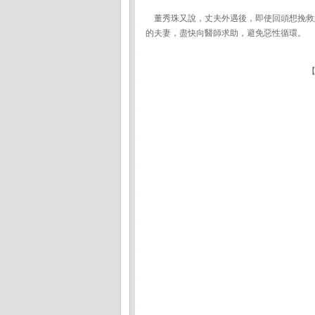
董秀珠又說，丈夫外遇後，即使回頭想挽救
的夫妻，盡快向醫師求助，避免惡性循環。