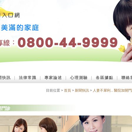
聞快訊
｜
法律常識
｜
專家論述
｜
心理測驗
｜
各區據點
｜
聯絡
目前位置 >
首頁
>
新聞快訊
>
人妻不犀利... 醫院加開
開門診