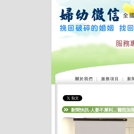
關於我們
｜
服務項目
｜
新
新聞快訊-人妻不犀利... 醫院加