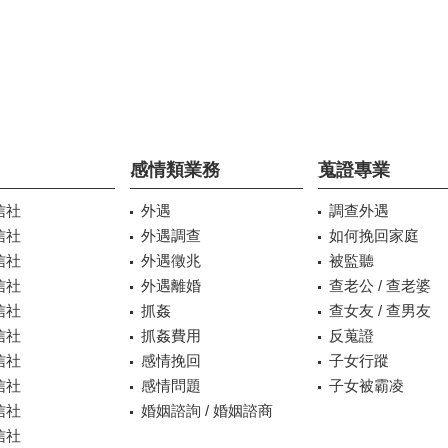
感情類業務
蒐證專業
信社
外遇
調查外遇
信社
外遇調查
如何挽回家庭
信社
外遇徵兆
被監聽
信社
外遇離婚
查老公 / 查老婆
信社
抓姦
查女友 / 查男友
信社
抓姦費用
反蒐證
信社
感情挽回
子女行蹤
信社
感情問題
子女被霸凌
信社
婚姻諮詢 / 婚姻諮商
信社