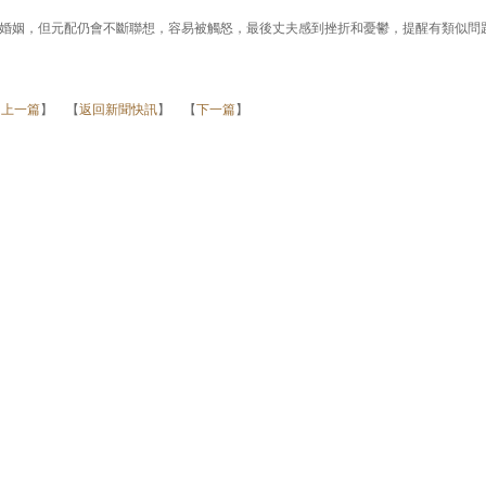
婚姻，但元配仍會不斷聯想，容易被觸怒，最後丈夫感到挫折和憂鬱，提醒有類似問
【
上一篇
】 【
返回新聞快訊
】 【
下一篇
】