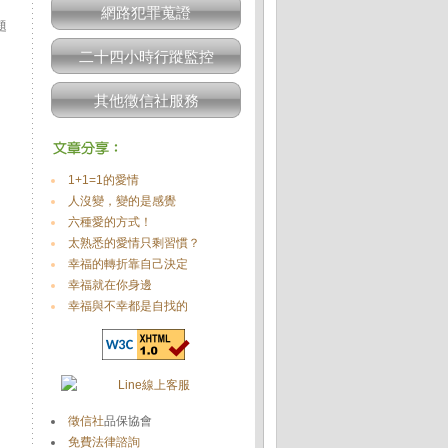
網路犯罪蒐證
題
二十四小時行蹤監控
其他徵信社服務
1+1=1的愛情
人沒變，變的是感覺
六種愛的方式！
太熟悉的愛情只剩習慣？
幸福的轉折靠自己決定
幸福就在你身邊
幸福與不幸都是自找的
徵信社
品保協會
免費法律諮詢