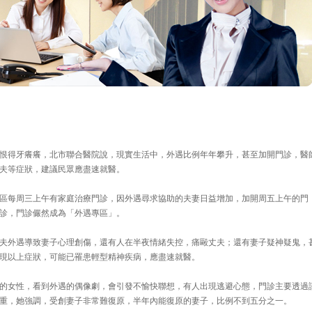
恨得牙癢癢，北市聯合醫院說，現實生活中，外遇比例年年攀升，甚至加開門診，醫
夫等症狀，建議民眾應盡速就醫。
區每周三上午有家庭治療門診，因外遇尋求協助的夫妻日益增加，加開周五上午的門
診，門診儼然成為「外遇專區」。
夫外遇導致妻子心理創傷，還有人在半夜情緒失控，痛毆丈夫；還有妻子疑神疑鬼，
現以上症狀，可能已罹患輕型精神疾病，應盡速就醫。
的女性，看到外遇的偶像劇，會引發不愉快聯想，有人出現逃避心態，門診主要透過
重，她強調，受創妻子非常難復原，半年內能復原的妻子，比例不到五分之一。