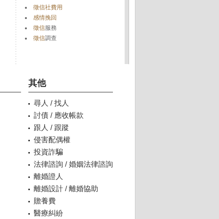
徵信社費用
感情挽回
徵信
服務
徵信
調查
其他
尋人 / 找人
討債 / 應收帳款
跟人 / 跟蹤
侵害配偶權
投資詐騙
法律諮詢 / 婚姻法律諮詢
離婚證人
離婚設計 / 離婚協助
贍養費
醫療糾紛