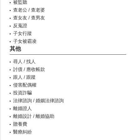
被監聽
查老公 / 查老婆
查女友 / 查男友
反蒐證
子女行蹤
子女被霸凌
其他
尋人 / 找人
討債 / 應收帳款
跟人 / 跟蹤
侵害配偶權
投資詐騙
法律諮詢 / 婚姻法律諮詢
離婚證人
離婚設計 / 離婚協助
贍養費
醫療糾紛