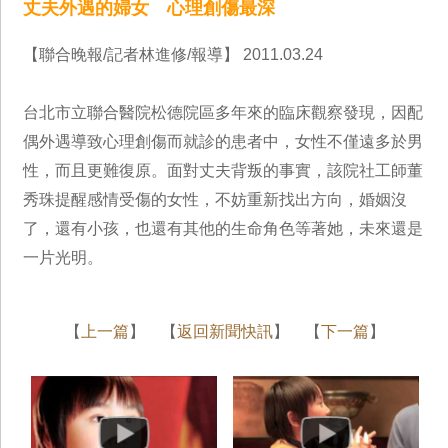
丈夫外遇的婦女 心理創傷最深
【聯合晚報/記者林進修/報導】 2011.03.24
台北市立聯合醫院松德院區多年來的臨床觀察發現，因配
偶外遇導致心理創傷而就診的患者中，女性不僅遠多於男
性，而且更難復原。面對丈夫背叛的事實，該院社工師董
秀珠提醒感情受傷的女性，不妨重新找出方向，婚姻沒
了，還有小孩，也還有其他的生命角色等著她，未來還是
一片光明。
【
上一篇
】 【
返回新聞快訊
】 【
下一篇
】