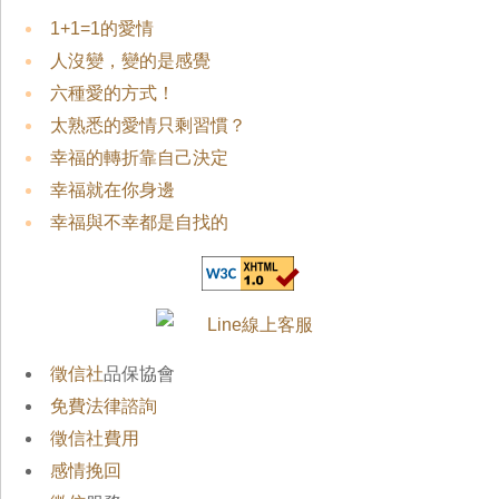
1+1=1的愛情
人沒變，變的是感覺
六種愛的方式！
太熟悉的愛情只剩習慣？
幸福的轉折靠自己決定
幸福就在你身邊
幸福與不幸都是自找的
徵信社
品保協會
免費法律諮詢
徵信社費用
感情挽回