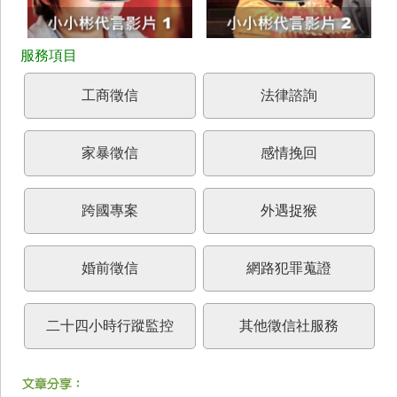
工商徵信
法律諮詢
家暴徵信
感情挽回
跨國專案
外遇捉猴
婚前徵信
網路犯罪蒐證
二十四小時行蹤監控
其他徵信社服務