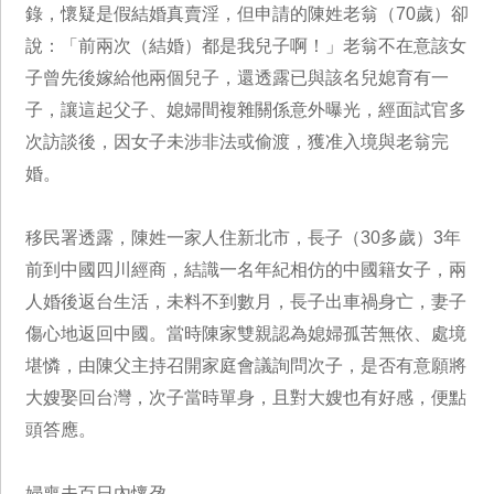
錄，懷疑是假結婚真賣淫，但申請的陳姓老翁（70歲）卻
說：「前兩次（結婚）都是我兒子啊！」老翁不在意該女
子曾先後嫁給他兩個兒子，還透露已與該名兒媳育有一
子，讓這起父子、媳婦間複雜關係意外曝光，經面試官多
次訪談後，因女子未涉非法或偷渡，獲准入境與老翁完
婚。
移民署透露，陳姓一家人住新北市，長子（30多歲）3年
前到中國四川經商，結識一名年紀相仿的中國籍女子，兩
人婚後返台生活，未料不到數月，長子出車禍身亡，妻子
傷心地返回中國。當時陳家雙親認為媳婦孤苦無依、處境
堪憐，由陳父主持召開家庭會議詢問次子，是否有意願將
大嫂娶回台灣，次子當時單身，且對大嫂也有好感，便點
頭答應。
婦喪夫百日內懷孕