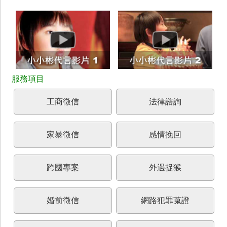
工商徵信
法律諮詢
家暴徵信
感情挽回
跨國專案
外遇捉猴
婚前徵信
網路犯罪蒐證