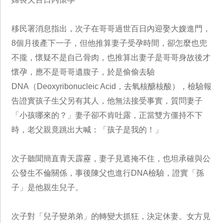
移民署消息指出，次子在哥哥過世百日內迎娶大嫂進門，
8個月後產下一子，但他推算妻子受孕時間，卻怎麼也兜
不攏，懷疑不是自己骨肉，也推算出妻子是哥哥身故後才
懷孕，應不是哥哥遺腹子，於是偷偷去驗
DNA（Deoxyribonucleic Acid，去氧核醣核酸），檢驗報
告證實孩子生父另有其人，他無法接受事實，質問妻子
「小孩哪來的？」妻子卻不肯吐露，正當雙方僵持不下
時，老父親竟跳出大喊：「孩子是我的！」
次子聽聞簡直青天霹靂，妻子見遮掩不住，也坦承確與公
公發生不倫關係，事後陳父也進行DNA檢驗，證實「孫
子」是他親生兒子。
次子對「兒子變弟弟」的轉變大抓狂，決定休妻。女方見