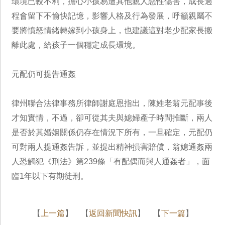
環境已較不利，擔心小孩易遭其他親人惡性傷害，成長過
程會留下不愉快記憶，影響人格及行為發展，呼籲親屬不
要將憤怒情緒轉嫁到小孩身上，也建議這對老少配家長搬
離此處，給孩子一個穩定成長環境。
元配仍可提告通姦
律州聯合法律事務所律師謝庭恩指出，陳姓老翁元配事後
才知實情，不過，卻可從其夫與媳婦產子時間推斷，兩人
是否於其婚姻關係仍存在情況下所有，一旦確定，元配仍
可對兩人提通姦告訴，並提出精神損害賠償，翁媳通姦兩
人恐觸犯《刑法》第239條「有配偶而與人通姦者」，面
臨1年以下有期徒刑。
【
上一篇
】 【
返回新聞快訊
】 【
下一篇
】