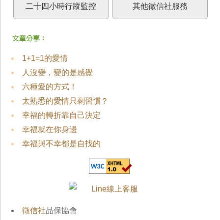
二十四小時行蹤監控
其他徵信社服務
1+1=1的愛情
人沒變，變的是感覺
六種愛的方式！
太熟悉的愛情只剩習慣？
幸福的轉折靠自己決定
幸福就在你身邊
幸福與不幸都是自找的
徵信社
品保協會