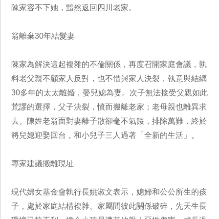
陳家容不下她，黯然返回四川老家。
翁離棄30年結髮妻
陳家為解決這起複雜的不倫關係，再度召開家庭會議，孰
料老父親不顧家人反對，也不惜與家人決裂，執意與結縭
30多年的太太離婚，娶兒媳為妻。次子無法接受父親如此
荒謬的選擇，父子決裂，憤而搬離老家；老母親也離異求
去。陳姓老翁面對妻離子散卻毫不氣餒，排除萬難，終於
將兒媳迎娶回台，和小兒子三人過著「全新的生活」。
專家建議搬離現址
現代婦女基金會執行長姚淑文表示，媳婦和公公所生的孩
子，處於家庭結構複雜、家屬間彼此關係破碎，先天生長