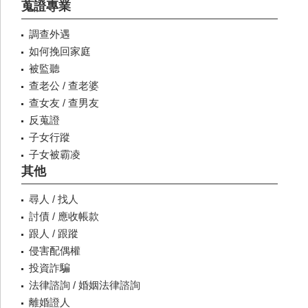
蒐證專業
調查外遇
如何挽回家庭
被監聽
查老公 / 查老婆
查女友 / 查男友
反蒐證
子女行蹤
子女被霸凌
其他
尋人 / 找人
討債 / 應收帳款
跟人 / 跟蹤
侵害配偶權
投資詐騙
法律諮詢 / 婚姻法律諮詢
離婚證人