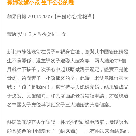
寡婦改嫁小叔 生下公公的種
蘋果日報 2011/04/05【林媛玲/台北報導】
荒唐 父子３人先後娶同一女
新北市陳姓老翁在長子車禍身亡後，竟與其中國籍媳婦發
生不倫關係，還主導次子迎娶大嫂為妻，兩人結婚才8個
月就生下孩子，次子心中起疑暗做親子鑑定，證實不是他
骨肉，質問妻子「小孩哪來的？」此時，老父竟跳出來大
喊：「孩子是我的！」還堅持要與媳婦完婚，結果釀成父
子決裂、元配離異。移民署面談老翁結婚申請，才發現這
名中國女子先後與陳姓父子三人結婚的荒唐個案。
移民署面談官去年訪談一件老少配結婚申請案，發現該名
頗具姿色的中國籍女子（約30歲），已有兩次來台結婚紀