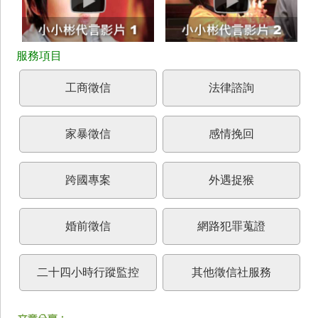
工商徵信
法律諮詢
家暴徵信
感情挽回
跨國專案
外遇捉猴
婚前徵信
網路犯罪蒐證
二十四小時行蹤監控
其他徵信社服務