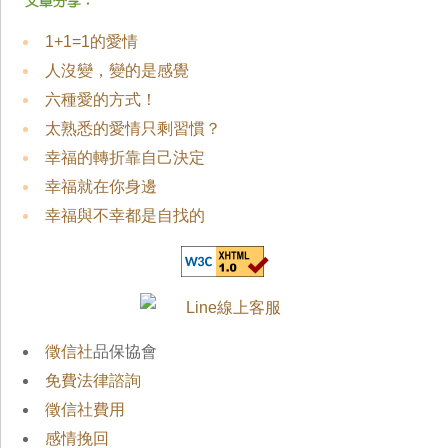
1+1=1的愛情
人沒變，變的是感覺
六種愛的方式！
太熟悉的愛情只剩習慣？
幸福的轉折靠自己決定
幸福就在你身邊
幸福與不幸都是自找的
徵信社
品保協會
免費法律諮詢
徵信社費用
感情挽回