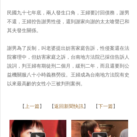
民國九十七年底，兩人發生口角，王婦要討回債務，謝男
不還，王婦控告謝男性侵，還到謝家向謝的太太嗆聲已和
其夫發生關係。
謝男為了反制，叫老婆提出妨害家庭告訴，性侵案還在法
院審理中，但妨害家庭之訴，台南地方法院已採信告訴人
說詞，判王婦有期徒刑二個月，緩刑二年，而且還要到公
益機關服八十小時義務勞役。王婦成為台南地方法院有史
以來最高齡的女性小三被判刑案例。
【
上一篇
】 【
返回新聞快訊
】 【
下一篇
】