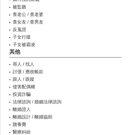
被監聽
查老公 / 查老婆
查女友 / 查男友
反蒐證
子女行蹤
子女被霸凌
其他
尋人 / 找人
討債 / 應收帳款
跟人 / 跟蹤
侵害配偶權
投資詐騙
法律諮詢 / 婚姻法律諮詢
離婚證人
離婚設計 / 離婚協助
贍養費
醫療糾紛