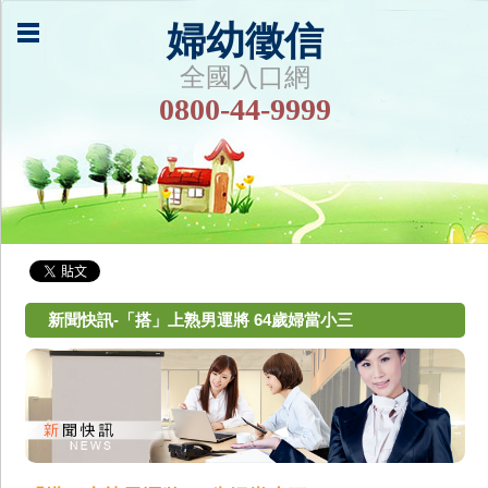
婦幼徵信
全國入口網
0800-44-9999
新聞快訊-「搭」上熟男運將 64歲婦當小三