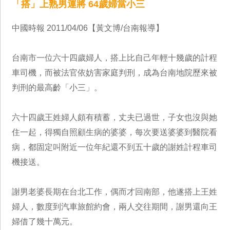
「搭」上熟男運將 64歲婦當小三
中國時報 2011/04/06【黃文博/台南報導】
台南市一位六十四歲婦人，搭上比自己年輕十幾歲的計程
車司機，而被法官依妨害家庭判刑，成為台南地院歷來被
判刑的最高齡「小三」。
六十四歲王姓婦人頗有積蓄，丈夫已過世，子女也沒與她
住一起，得獨自照顧生病的婆婆，每次要送婆婆到醫院看
病，都固定叫附近一位年紀還不到五十歲的謝姓計程車司
機接送。
謝男老婆長期在台北工作，偶而才回南部，他遂搭上王姓
婦人，數度到汽車旅館約會，兩人交往期間，謝男還向王
婦借了幾十萬元。