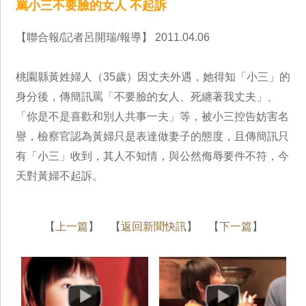
罵小三不要臉的女人 不起訴
【聯合報/記者呂開瑞/報導】 2011.04.06
桃園縣黃姓婦人（35歲）因丈夫外遇，她得知「小三」的
身分後，傳簡訊罵「不要臉的女人、死纏著我丈夫」、
「你是不是喜歡和別人共事一夫」等，被小三控告妨害名
譽，檢察官認為黃婦只是表達做妻子的態度，且傳簡訊只
有「小三」收到，其人不知情，與公然侮辱要件不符，今
天對黃婦不起訴。
【
上一篇
】 【
返回新聞快訊
】 【
下一篇
】