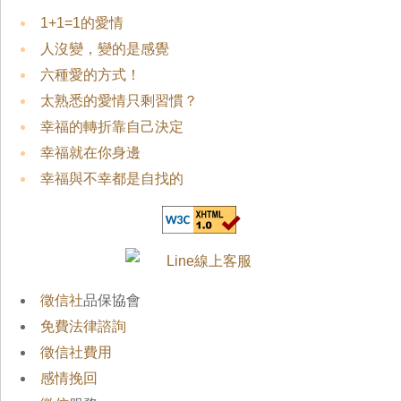
1+1=1的愛情
人沒變，變的是感覺
六種愛的方式！
太熟悉的愛情只剩習慣？
幸福的轉折靠自己決定
幸福就在你身邊
幸福與不幸都是自找的
徵信社
品保協會
免費法律諮詢
徵信社費用
感情挽回