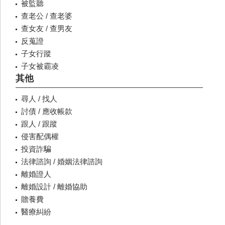
被監聽
查老公 / 查老婆
查女友 / 查男友
反蒐證
子女行蹤
子女被霸凌
其他
尋人 / 找人
討債 / 應收帳款
跟人 / 跟蹤
侵害配偶權
投資詐騙
法律諮詢 / 婚姻法律諮詢
離婚證人
離婚設計 / 離婚協助
贍養費
醫療糾紛