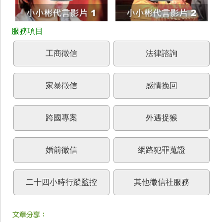
工商徵信
法律諮詢
家暴徵信
感情挽回
跨國專案
外遇捉猴
婚前徵信
網路犯罪蒐證
二十四小時行蹤監控
其他徵信社服務