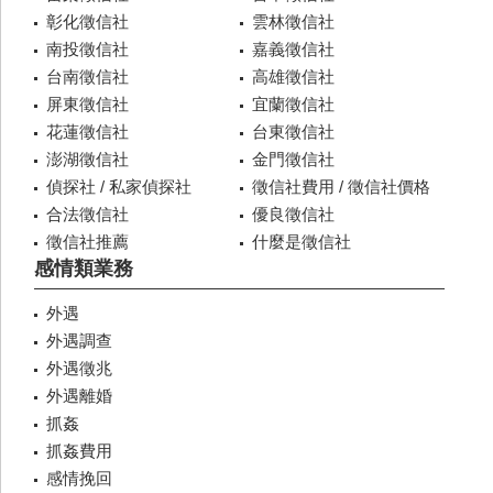
彰化徵信社
雲林徵信社
南投徵信社
嘉義徵信社
台南徵信社
高雄徵信社
屏東徵信社
宜蘭徵信社
花蓮徵信社
台東徵信社
澎湖徵信社
金門徵信社
偵探社 / 私家偵探社
徵信社費用 / 徵信社價格
合法徵信社
優良徵信社
徵信社推薦
什麼是徵信社
感情類業務
外遇
外遇調查
外遇徵兆
外遇離婚
抓姦
抓姦費用
感情挽回