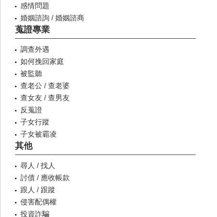
感情問題
婚姻諮詢 / 婚姻諮商
蒐證專業
調查外遇
如何挽回家庭
被監聽
查老公 / 查老婆
查女友 / 查男友
反蒐證
子女行蹤
子女被霸凌
其他
尋人 / 找人
討債 / 應收帳款
跟人 / 跟蹤
侵害配偶權
投資詐騙