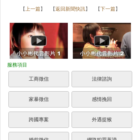
【
上一篇
】 【
返回新聞快訊
】 【
下一篇
】
工商徵信
法律諮詢
家暴徵信
感情挽回
跨國專案
外遇捉猴
婚前徵信
網路犯罪蒐證