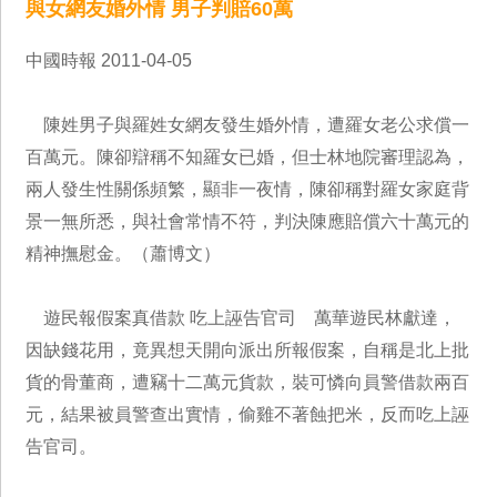
與女網友婚外情 男子判賠60萬
中國時報 2011-04-05
陳姓男子與羅姓女網友發生婚外情，遭羅女老公求償一
百萬元。陳卻辯稱不知羅女已婚，但士林地院審理認為，
兩人發生性關係頻繁，顯非一夜情，陳卻稱對羅女家庭背
景一無所悉，與社會常情不符，判決陳應賠償六十萬元的
精神撫慰金。（蕭博文）
遊民報假案真借款 吃上誣告官司 萬華遊民林獻達，
因缺錢花用，竟異想天開向派出所報假案，自稱是北上批
貨的骨董商，遭竊十二萬元貨款，裝可憐向員警借款兩百
元，結果被員警查出實情，偷雞不著蝕把米，反而吃上誣
告官司。