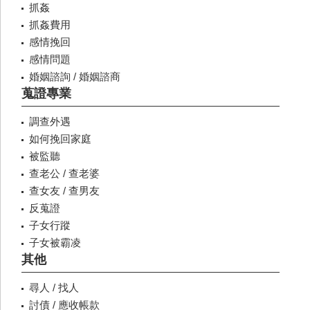
抓姦
抓姦費用
感情挽回
感情問題
婚姻諮詢 / 婚姻諮商
蒐證專業
調查外遇
如何挽回家庭
被監聽
查老公 / 查老婆
查女友 / 查男友
反蒐證
子女行蹤
子女被霸凌
其他
尋人 / 找人
討債 / 應收帳款