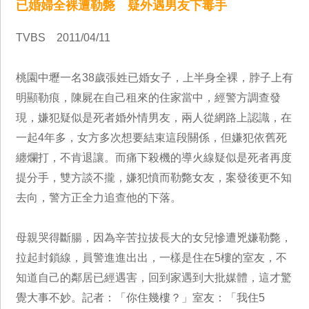
已婚婦全裸遭勒斃 疑外遇男友下毒手
TVBS 2011/04/11
桃園中壢一名38歲張姓已婚女子，上半身全裸，脖子上有
明顯勒痕，陳屍在自己租來的住家當中，經警方調查發
現，嫌犯疑似是死者婚外情男友，兩人從網路上認識，在
一起4年多，女方多次想要結束這段關係，但嫌犯依舊死
纏爛打，不肯退讓。而痛下殺機的導火線疑似是死者再度
提分手，雙方談不攏，嫌犯憤而勒斃女友，案發後更不知
去向，警方正全力追查他的下落。
母親哭得斷腸，因為辛苦拉拔長大的女兒慘遭兇嫌勒斃，
拉起封鎖線，員警進進出出，一樣是住在5樓的室友，不
知道自己的鄰居已經遇害，回到家遇到大批媒體，這才驚
覺大事不妙。記者：「你住幾樓？」室友：「我住5