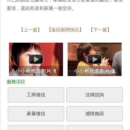
案情，還給死者和家屬一個交待。
【
上一篇
】 【
返回新聞快訊
】 【
下一篇
】
工商徵信
法律諮詢
家暴徵信
感情挽回