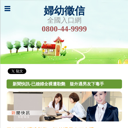
婦幼徵信
全國入口網
0800-44-9999
新聞快訊-已婚婦全裸遭勒斃 疑外遇男友下毒手