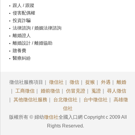
跟人 / 跟蹤
侵害配偶權
投資詐騙
法律諮詢 / 婚姻法律諮詢
離婚證人
離婚設計 / 離婚協助
贍養費
醫療糾紛
徵信社服務項目｜
徵信社
｜
徵信
｜
捉猴
｜
外遇
｜
離婚
｜
工商徵信
｜
婚前徵信
｜
仿冒見證
｜
蒐證
｜
尋人徵信
｜
其他徵信社服務
｜
台北徵信社
｜
台中徵信社
｜
高雄徵
信社
版權所有 © 婦幼
徵信社
全國入口網 Copyright c 2009 All
Rights Reserved.