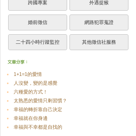
跨國專案
外遇捉猴
婚前徵信
網路犯罪蒐證
二十四小時行蹤監控
其他徵信社服務
1+1=1的愛情
人沒變，變的是感覺
六種愛的方式！
太熟悉的愛情只剩習慣？
幸福的轉折靠自己決定
幸福就在你身邊
幸福與不幸都是自找的