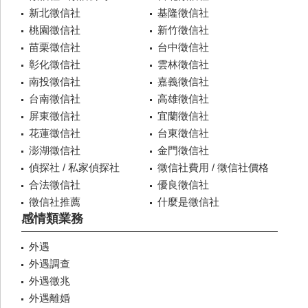
新北徵信社
基隆徵信社
桃園徵信社
新竹徵信社
苗栗徵信社
台中徵信社
彰化徵信社
雲林徵信社
南投徵信社
嘉義徵信社
台南徵信社
高雄徵信社
屏東徵信社
宜蘭徵信社
花蓮徵信社
台東徵信社
澎湖徵信社
金門徵信社
偵探社 / 私家偵探社
徵信社費用 / 徵信社價格
合法徵信社
優良徵信社
徵信社推薦
什麼是徵信社
感情類業務
外遇
外遇調查
外遇徵兆
外遇離婚