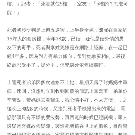
樓。」記者：「死者就住5樓。」室友：「5樓的？怎麼可
能！」
死者初步研判是上週五遇害，上半身全裸，陳屍在自家約
15坪大的套房裡，今年38歲，已婚，疑似是婚外情的男
友下的毒手，死者與李姓兇嫌是在網路上認識，在一起已
經4年多，因為對方有暴力傾向，常對她拳腳相向，最後
終於忍受不了，提分手，但兇嫌死依舊纏爛打。
上週死者弟弟因多次連絡不上她，星期天傳了封媽媽生重
病，速回，沒想到立刻收到回覆的簡訊上頭寫著「弟弟你
辛苦點，帶媽媽去看醫生，我心情不好，不太方便」，之
後晚上8點多的時候，又接到死者手機撥出來的電話，電
話那頭只有不斷的哭泣聲，再回電的時候已經關機，家人
懷疑是兇嫌故佈疑陣，製造死者還在世上的假象，目前警
方已經鎖定兇嫌身分，家屬盼望警方趕緊逮到嫌犯，釐清