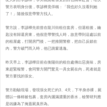
警方表明身分後，李諺樺竟佯稱：「我也好久沒看到她
了！」隨後假意帶警方找人。
警方說，李諺樺先前曾在龍川街租住套房，但退租後，鑰
匙沒有歸還房東，他假意帶警找人時，故意帶到這處以前
的租屋處，打開房門後，一把推開警察，把自己反鎖在
內，警方破門而入時，他已跳窗逃逸。
昨天早上，李諺樺目前在衡陽街的租住處傳出惡臭味，房
東趕緊報警，會同警方開門驚見一具女屍在內，死者就是
警方要找的張女。
警方勘驗現場，發現張女死亡約3、4天，下半身赤裸，屍
體以一條棉被包裹，套房內灑滿濃重的香水，檢警研判應
是凶嫌為了掩蓋屍臭所為。