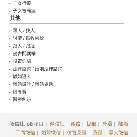
子女行蹤
子女被霸凌
其他
尋人 / 找人
討債 / 應收帳款
跟人 / 跟蹤
侵害配偶權
投資詐騙
法律諮詢 / 婚姻法律諮詢
離婚證人
離婚設計 / 離婚協助
贍養費
醫療糾紛
徵信社服務項目｜
徵信社
｜
徵信
｜
捉猴
｜
外遇
｜
離婚
｜
工商徵信
｜
婚前徵信
｜
仿冒見證
｜
蒐證
｜
尋人徵信