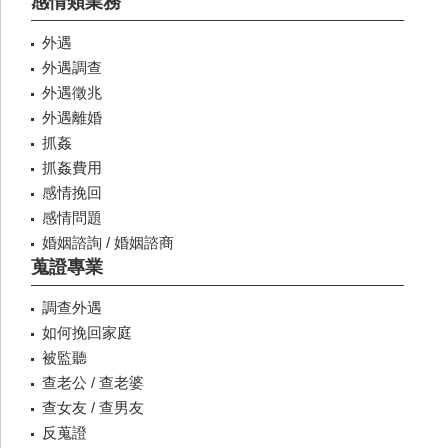
感情類業務
外遇
外遇調查
外遇徵兆
外遇離婚
抓姦
抓姦費用
感情挽回
感情問題
婚姻諮詢 / 婚姻諮商
蒐證專業
調查外遇
如何挽回家庭
被監聽
查老公 / 查老婆
查女友 / 查男友
反蒐證