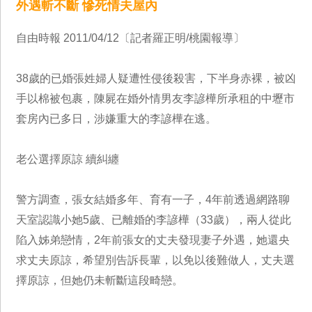
外遇斬不斷 慘死情夫屋內
自由時報 2011/04/12〔記者羅正明/桃園報導〕
38歲的已婚張姓婦人疑遭性侵後殺害，下半身赤裸，被凶
手以棉被包裹，陳屍在婚外情男友李諺樺所承租的中壢市
套房內已多日，涉嫌重大的李諺樺在逃。
老公選擇原諒 續糾纏
警方調查，張女結婚多年、育有一子，4年前透過網路聊
天室認識小她5歲、已離婚的李諺樺（33歲），兩人從此
陷入姊弟戀情，2年前張女的丈夫發現妻子外遇，她還央
求丈夫原諒，希望別告訴長輩，以免以後難做人，丈夫選
擇原諒，但她仍未斬斷這段畸戀。