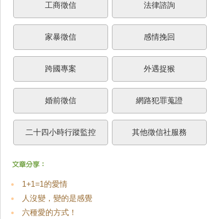
工商徵信
法律諮詢
家暴徵信
感情挽回
跨國專案
外遇捉猴
婚前徵信
網路犯罪蒐證
二十四小時行蹤監控
其他徵信社服務
1+1=1的愛情
人沒變，變的是感覺
六種愛的方式！