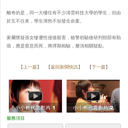
離奇的是，同一大樓住有不少清雲科技大學的學生，但由
於互不往來，學生渾然不知發生命案。
家屬懷疑張女慘遭性侵後殺害，檢警初驗後研判頸部有勒
痕，應是窒息而死，將擇期相驗，釐清相關疑點。
【
上一篇
】 【
返回新聞快訊
】 【
下一篇
】