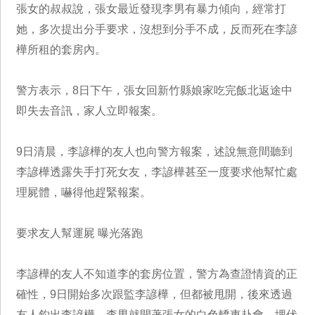
張女的叔叔說，張女最近發現李男有暴力傾向，經常打
她，多次提出分手要求，沒想到分手不成，反而死在李諺
樺所租的套房內。
警方表示，8日下午，張女回新竹縣娘家吃完飯北返途中
即失去音訊，家人立即報案。
9日清晨，李諺樺的友人也向警方報案，述說無意間聽到
李諺樺透露失手打死女友，李諺樺甚至一度要求他幫忙處
理屍體，嚇得他趕緊報案。
要求友人幫運屍 曝光落跑
李諺樺的友人不知道李的套房位置，警方為查證情資的正
確性，9日開始多次跟監李諺樺，但都被甩開，後來透過
友人釣出李諺樺，李男就開著張女的白色轎車赴會，埋伏