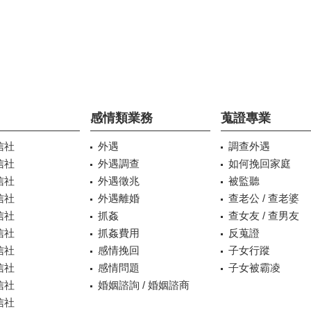
感情類業務
蒐證專業
信社
外遇
調查外遇
信社
外遇調查
如何挽回家庭
信社
外遇徵兆
被監聽
信社
外遇離婚
查老公 / 查老婆
信社
抓姦
查女友 / 查男友
信社
抓姦費用
反蒐證
信社
感情挽回
子女行蹤
信社
感情問題
子女被霸凌
信社
婚姻諮詢 / 婚姻諮商
信社