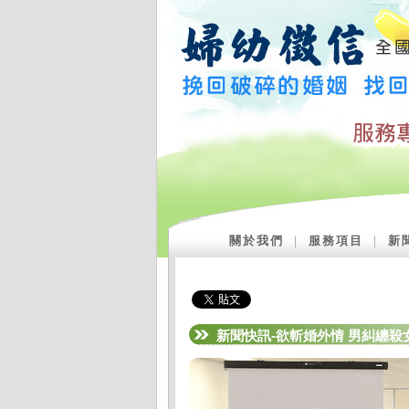
關於我們
｜
服務項目
｜
新
新聞快訊-欲斬婚外情 男糾纏殺