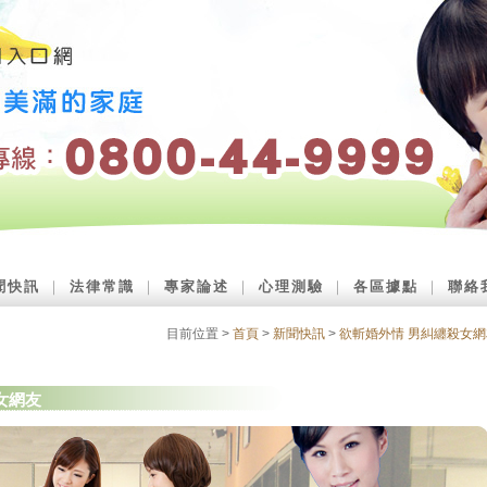
聞快訊
｜
法律常識
｜
專家論述
｜
心理測驗
｜
各區據點
｜
聯絡
目前位置 >
首頁
>
新聞快訊
>
欲斬婚外情 男糾纏殺女網
女網友