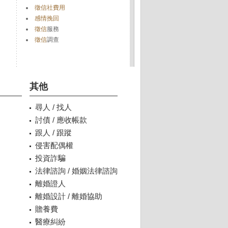
徵信社費用
感情挽回
徵信
服務
徵信
調查
其他
尋人 / 找人
討債 / 應收帳款
跟人 / 跟蹤
侵害配偶權
投資詐騙
法律諮詢 / 婚姻法律諮詢
離婚證人
離婚設計 / 離婚協助
贍養費
醫療糾紛