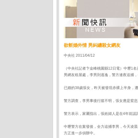
欲斬婚外情 男糾纏殺女網友
中央社 2011/04/12
（中央社記者卞金峰桃園縣12日電）中壢1
男網友租屋處，李男則逃逸，警方連夜追捕，
已婚的38歲張女，昨天被發現赤裸上半身，
警方調查，李男事後行蹤不明，張女應是窒息
警方表示，家屬指出，張姓婦人是在4年前認
中壢警方在案發後，全力追捕李男，今天凌晨
方正進一步偵辦中。