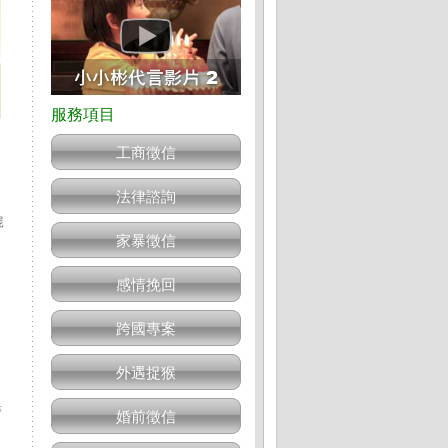
工商徵信
法律諮詢
屍
家暴徵信
感情挽回
跨國專案
外遇捉猴
警
婚前徵信