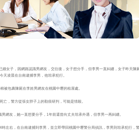
名已婚女子，因網路認識男網友，交往後，女子想分手，但李男一直糾纏，女子昨天陳
今天凌晨在台南逮捕李男，他坦承犯行。
遭棉被包裹陳屍在李姓男網友在桃園中壢的租屋處。
死亡，警方從張女脖子上的勒痕研判，可能是情殺。
識男網友，她一直想要分手，1年前還曾向丈夫坦承外遇，但李男一再糾纏。
4時左右，在台南逮捕到李男，並立即帶回桃園中壢警分局偵訊，李男則坦承犯行，