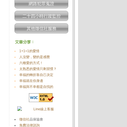
網路犯罪蒐證
二十四小時行蹤監控
其他徵信社服務
1+1=1的愛情
人沒變，變的是感覺
六種愛的方式！
太熟悉的愛情只剩習慣？
幸福的轉折靠自己決定
幸福就在你身邊
幸福與不幸都是自找的
徵信社
品保協會
免費法律諮詢