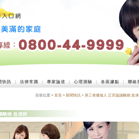
聞快訊
｜
法律常識
｜
專家論述
｜
心理測驗
｜
各區據點
｜
聯絡
目前位置 >
首頁
>
新聞快訊
>
第三者擾做人 正宮協議離婚 急
議離婚 急凍卵