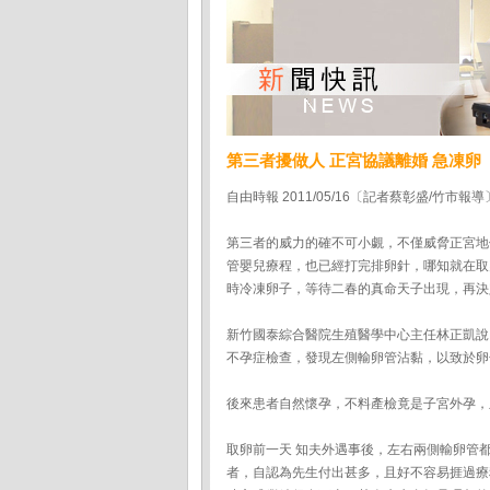
第三者擾做人 正宮協議離婚 急凍卵
自由時報 2011/05/16〔記者蔡彰盛/竹市報導
第三者的威力的確不可小覷，不僅威脅正宮地
管嬰兒療程，也已經打完排卵針，哪知就在取
時冷凍卵子，等待二春的真命天子出現，再決
新竹國泰綜合醫院生殖醫學中心主任林正凱說
不孕症檢查，發現左側輸卵管沾黏，以致於卵
後來患者自然懷孕，不料產檢竟是子宮外孕，
取卵前一天 知夫外遇事後，左右兩側輸卵管
者，自認為先生付出甚多，且好不容易捱過療