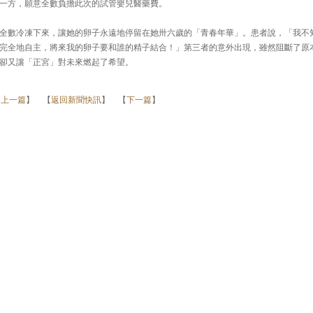
一方，願意全數負擔此次的試管嬰兒醫藥費。
全數冷凍下來，讓她的卵子永遠地停留在她卅六歲的「青春年華」。患者說，「我不
完全地自主，將來我的卵子要和誰的精子結合！」第三者的意外出現，雖然阻斷了原
卻又讓「正宮」對未來燃起了希望。
【
上一篇
】 【
返回新聞快訊
】 【
下一篇
】