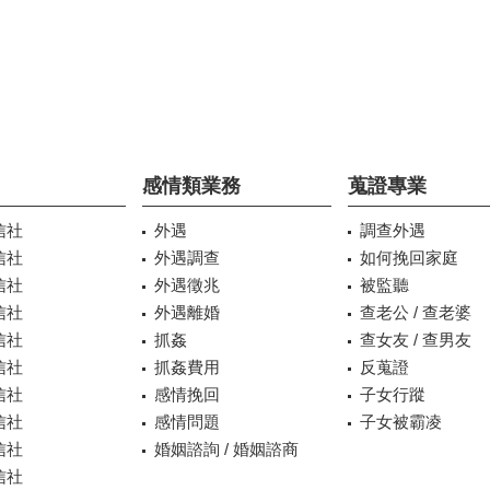
感情類業務
蒐證專業
信社
外遇
調查外遇
信社
外遇調查
如何挽回家庭
信社
外遇徵兆
被監聽
信社
外遇離婚
查老公 / 查老婆
信社
抓姦
查女友 / 查男友
信社
抓姦費用
反蒐證
信社
感情挽回
子女行蹤
信社
感情問題
子女被霸凌
信社
婚姻諮詢 / 婚姻諮商
信社