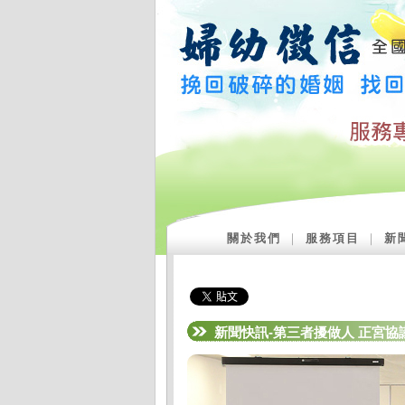
關於我們
｜
服務項目
｜
新
新聞快訊-第三者擾做人 正宮協