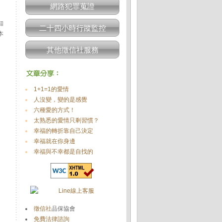
網路犯罪蒐證
知
二十四小時行蹤監控
本
其他徵信社服務
1+1=1的愛情
人沒變，變的是感覺
六種愛的方式！
太熟悉的愛情只剩習慣？
幸福的轉折靠自己決定
幸福就在你身邊
幸福與不幸都是自找的
徵信社
品保協會
免費法律諮詢