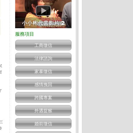
工商徵信
法律諮詢
試
家暴徵信
暫
感情挽回
了
跨國專案
外遇捉猴
三
婚前徵信
冷