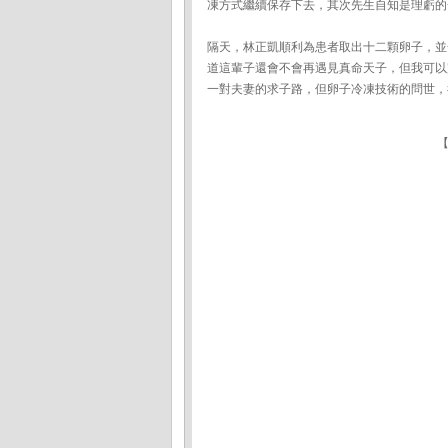
凍方式繼續保存下去，其次先生自知是理虧的
隔天，林正凱順利為患者取出十二顆卵子，並
道這輩子還會不會再遇見真命天子，但我可以
一對夫妻的求子路，但卵子冷凍技術的問世，