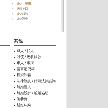
徵信社費用
感情挽回
徵信
服務
徵信
調查
其他
尋人 / 找人
討債 / 應收帳款
跟人 / 跟蹤
侵害配偶權
投資詐騙
法律諮詢 / 婚姻法律諮詢
離婚證人
離婚設計 / 離婚協助
贍養費
醫療糾紛