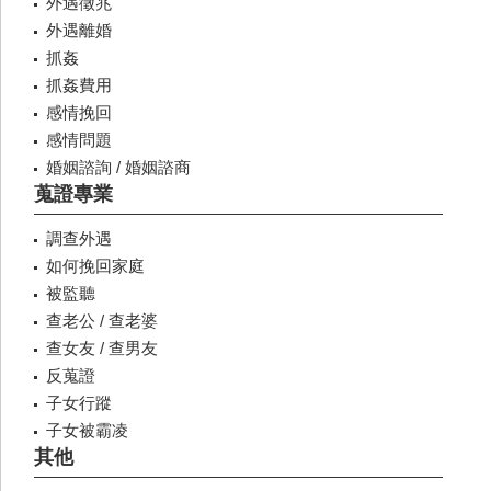
外遇徵兆
外遇離婚
抓姦
抓姦費用
感情挽回
感情問題
婚姻諮詢 / 婚姻諮商
蒐證專業
調查外遇
如何挽回家庭
被監聽
查老公 / 查老婆
查女友 / 查男友
反蒐證
子女行蹤
子女被霸凌
其他