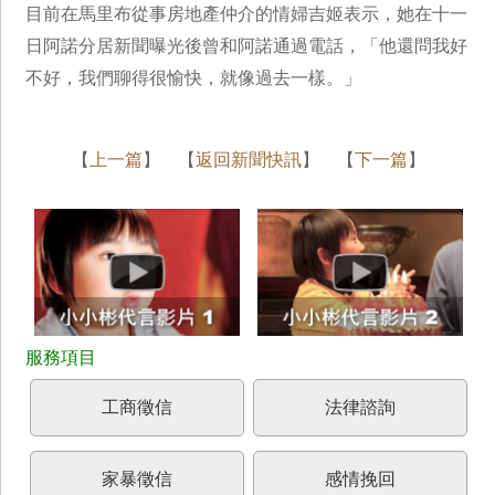
目前在馬里布從事房地產仲介的情婦吉姬表示，她在十一
日阿諾分居新聞曝光後曾和阿諾通過電話，「他還問我好
不好，我們聊得很愉快，就像過去一樣。」
【
上一篇
】 【
返回新聞快訊
】 【
下一篇
】
工商徵信
法律諮詢
家暴徵信
感情挽回