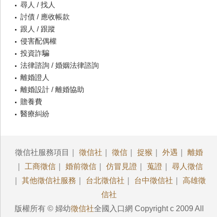
尋人 / 找人
討債 / 應收帳款
跟人 / 跟蹤
侵害配偶權
投資詐騙
法律諮詢 / 婚姻法律諮詢
離婚證人
離婚設計 / 離婚協助
贍養費
醫療糾紛
徵信社服務項目｜
徵信社
｜
徵信
｜
捉猴
｜
外遇
｜
離婚
｜
工商徵信
｜
婚前徵信
｜
仿冒見證
｜
蒐證
｜
尋人徵信
｜
其他徵信社服務
｜
台北徵信社
｜
台中徵信社
｜
高雄徵
信社
版權所有 © 婦幼
徵信社
全國入口網 Copyright c 2009 All