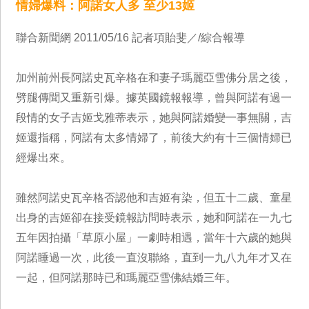
情婦爆料：阿諾女人多 至少13姬
聯合新聞網 2011/05/16 記者項貽斐／/綜合報導
加州前州長阿諾史瓦辛格在和妻子瑪麗亞雪佛分居之後，
劈腿傳聞又重新引爆。據英國鏡報報導，曾與阿諾有過一
段情的女子吉姬戈雅蒂表示，她與阿諾婚變一事無關，吉
姬還指稱，阿諾有太多情婦了，前後大約有十三個情婦已
經爆出來。
雖然阿諾史瓦辛格否認他和吉姬有染，但五十二歲、童星
出身的吉姬卻在接受鏡報訪問時表示，她和阿諾在一九七
五年因拍攝「草原小屋」一劇時相遇，當年十六歲的她與
阿諾睡過一次，此後一直沒聯絡，直到一九八九年才又在
一起，但阿諾那時已和瑪麗亞雪佛結婚三年。