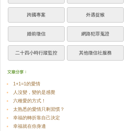
跨國專案
外遇捉猴
婚前徵信
網路犯罪蒐證
二十四小時行蹤監控
其他徵信社服務
1+1=1的愛情
人沒變，變的是感覺
六種愛的方式！
太熟悉的愛情只剩習慣？
幸福的轉折靠自己決定
幸福就在你身邊