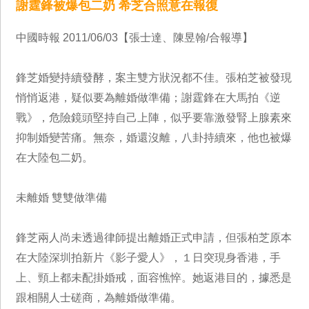
謝霆鋒被爆包二奶 希芝合照意在報復
中國時報 2011/06/03【張士達、陳昱翰/合報導】
鋒芝婚變持續發酵，案主雙方狀況都不佳。張柏芝被發現
悄悄返港，疑似要為離婚做準備；謝霆鋒在大馬拍《逆
戰》，危險鏡頭堅持自己上陣，似乎要靠激發腎上腺素來
抑制婚變苦痛。無奈，婚還沒離，八卦持續來，他也被爆
在大陸包二奶。
未離婚 雙雙做準備
鋒芝兩人尚未透過律師提出離婚正式申請，但張柏芝原本
在大陸深圳拍新片《影子愛人》，１日突現身香港，手
上、頸上都未配掛婚戒，面容憔悴。她返港目的，據悉是
跟相關人士磋商，為離婚做準備。