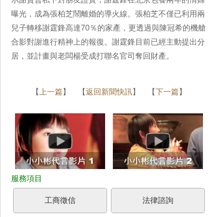
曝光，成為張柏芝鬧離婚的導火線。張柏芝不僅已利用兩
兒子轉移謝霆鋒高達70％的家產，更透過與陳冠希的機艙
合影對謝進行精神上的報復。謝霆鋒目前已經主動提出分
居，並計畫與老闆楊受成打聯名官司奪回財產。
【
上一篇
】 【
返回新聞快訊
】 【
下一篇
】
工商徵信
法律諮詢