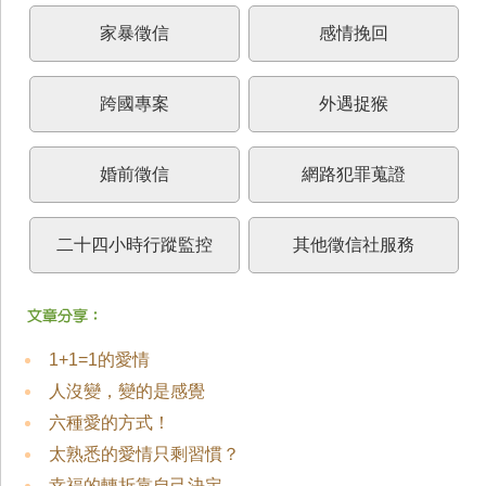
家暴徵信
感情挽回
跨國專案
外遇捉猴
婚前徵信
網路犯罪蒐證
二十四小時行蹤監控
其他徵信社服務
1+1=1的愛情
人沒變，變的是感覺
六種愛的方式！
太熟悉的愛情只剩習慣？
幸福的轉折靠自己決定