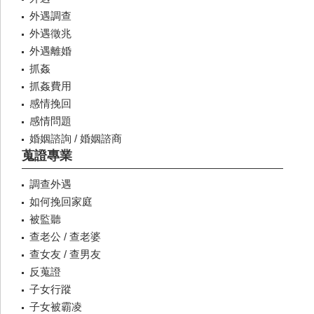
外遇調查
外遇徵兆
外遇離婚
抓姦
抓姦費用
感情挽回
感情問題
婚姻諮詢 / 婚姻諮商
蒐證專業
調查外遇
如何挽回家庭
被監聽
查老公 / 查老婆
查女友 / 查男友
反蒐證
子女行蹤
子女被霸凌