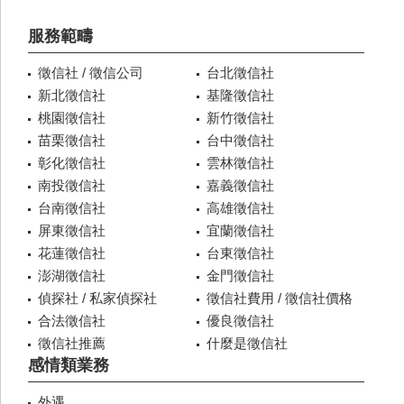
服務範疇
徵信社 / 徵信公司
台北徵信社
新北徵信社
基隆徵信社
桃園徵信社
新竹徵信社
苗栗徵信社
台中徵信社
彰化徵信社
雲林徵信社
南投徵信社
嘉義徵信社
台南徵信社
高雄徵信社
屏東徵信社
宜蘭徵信社
花蓮徵信社
台東徵信社
澎湖徵信社
金門徵信社
偵探社 / 私家偵探社
徵信社費用 / 徵信社價格
合法徵信社
優良徵信社
徵信社推薦
什麼是徵信社
感情類業務
外遇