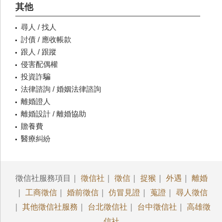
其他
尋人 / 找人
討債 / 應收帳款
跟人 / 跟蹤
侵害配偶權
投資詐騙
法律諮詢 / 婚姻法律諮詢
離婚證人
離婚設計 / 離婚協助
贍養費
醫療糾紛
徵信社服務項目｜
徵信社
｜
徵信
｜
捉猴
｜
外遇
｜
離婚
｜
工商徵信
｜
婚前徵信
｜
仿冒見證
｜
蒐證
｜
尋人徵信
｜
其他徵信社服務
｜
台北徵信社
｜
台中徵信社
｜
高雄徵
信社