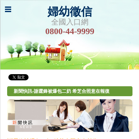
婦幼徵信
全國入口網
0800-44-9999
新聞快訊-謝霆鋒被爆包二奶 希芝合照意在報復