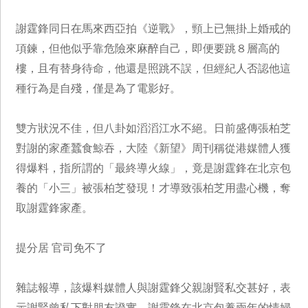
謝霆鋒同日在馬來西亞拍《逆戰》，頸上已無掛上婚戒的
項鍊，但他似乎靠危險來麻醉自己，即便要跳８層高的
樓，且有替身待命，他還是照跳不誤，但經紀人否認他這
種行為是自殘，僅是為了電影好。
雙方狀況不佳，但八卦如滔滔江水不絕。日前盛傳張柏芝
對謝的家產蠶食鯨吞，大陸《新望》周刊稱從港媒體人獲
得爆料，指所謂的「最終導火線」，竟是謝霆鋒在北京包
養的「小三」被張柏芝發現！才導致張柏芝用盡心機，奪
取謝霆鋒家產。
提分居 官司免不了
雜誌報導，該爆料媒體人與謝霆鋒父親謝賢私交甚好，表
示謝賢曾私下對朋友證實，謝霆鋒在北京包養兩年的情婦