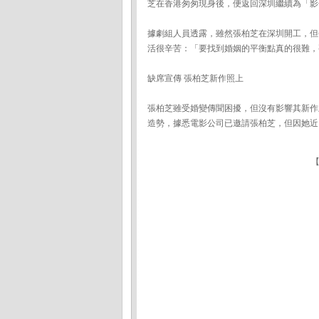
芝在香港匆匆現身後，便返回深圳繼續為「影
據劇組人員透露，雖然張柏芝在深圳開工，但
活很辛苦：「要找到婚姻的平衡點真的很難，
缺席宣傳 張柏芝新作照上
張柏芝雖受婚變傳聞困擾，但沒有影響其新作
造勢，據悉電影公司已邀請張柏芝，但因她近