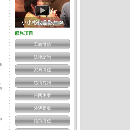
工商徵信
法律諮詢
鋒
家暴徵信
感情挽回
成
霆
跨國專案
外遇捉猴
神
婚前徵信
柏