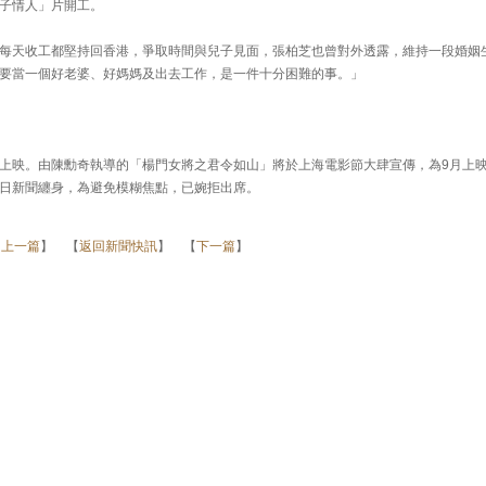
子情人」片開工。
每天收工都堅持回香港，爭取時間與兒子見面，張柏芝也曾對外透露，維持一段婚姻
要當一個好老婆、好媽媽及出去工作，是一件十分困難的事。」
上映。由陳勳奇執導的「楊門女將之君令如山」將於上海電影節大肆宣傳，為9月上
日新聞纏身，為避免模糊焦點，已婉拒出席。
【
上一篇
】 【
返回新聞快訊
】 【
下一篇
】