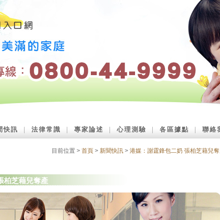
聞快訊
｜
法律常識
｜
專家論述
｜
心理測驗
｜
各區據點
｜
聯絡
目前位置 >
首頁
>
新聞快訊
>
港媒：謝霆鋒包二奶 張柏芝藉兒奪
張柏芝藉兒奪產