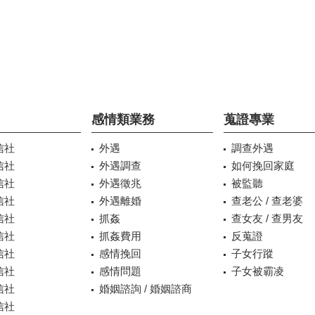
感情類業務
蒐證專業
信社
外遇
調查外遇
信社
外遇調查
如何挽回家庭
信社
外遇徵兆
被監聽
信社
外遇離婚
查老公 / 查老婆
信社
抓姦
查女友 / 查男友
信社
抓姦費用
反蒐證
信社
感情挽回
子女行蹤
信社
感情問題
子女被霸凌
信社
婚姻諮詢 / 婚姻諮商
信社