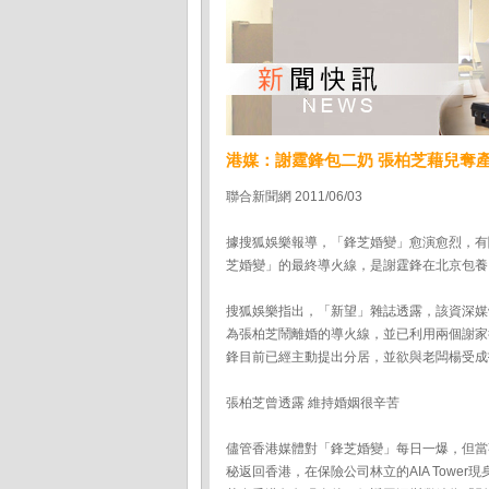
港媒：謝霆鋒包二奶 張柏芝藉兒奪
聯合新聞網 2011/06/03
據搜狐娛樂報導，「鋒芝婚變」愈演愈烈，有
芝婚變」的最終導火線，是謝霆鋒在北京包養
搜狐娛樂指出，「新望」雜誌透露，該資深媒
為張柏芝鬧離婚的導火線，並已利用兩個謝家
鋒目前已經主動提出分居，並欲與老闆楊受成
張柏芝曾透露 維持婚姻很辛苦
儘管香港媒體對「鋒芝婚變」每日一爆，但當
秘返回香港，在保險公司林立的AIA Tow