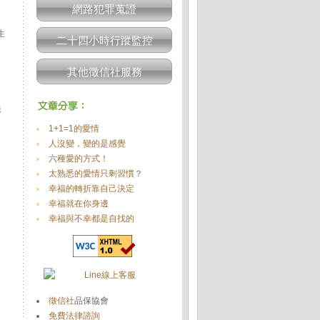
網路犯罪蒐證
生
二十四小時行蹤監控
其他徵信社服務
映
1+1=1的愛情
人沒變，變的是感覺
六種愛的方式！
太熟悉的愛情只剩習慣？
幸福的轉折靠自己決定
幸福就在你身邊
幸福與不幸都是自找的
徵信社
品保協會
免費法律諮詢