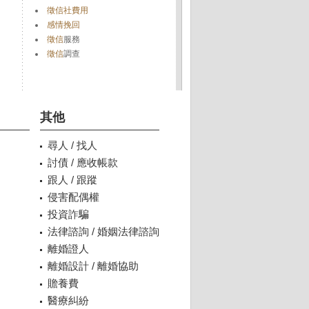
徵信社費用
感情挽回
徵信
服務
徵信
調查
其他
尋人 / 找人
討債 / 應收帳款
跟人 / 跟蹤
侵害配偶權
投資詐騙
法律諮詢 / 婚姻法律諮詢
離婚證人
離婚設計 / 離婚協助
贍養費
醫療糾紛