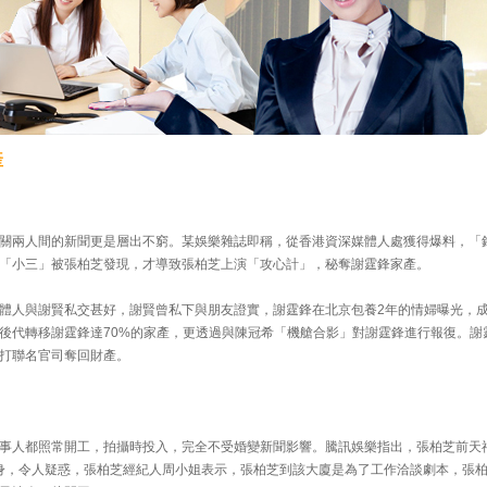
產
關兩人間的新聞更是層出不窮。某娛樂雜誌即稱，從香港資深媒體人處獲得爆料，「
「小三」被張柏芝發現，才導致張柏芝上演「攻心計」，秘奪謝霆鋒家產。
體人與謝賢私交甚好，謝賢曾私下與朋友證實，謝霆鋒在北京包養2年的情婦曝光，
後代轉移謝霆鋒達70%的家產，更透過與陳冠希「機艙合影」對謝霆鋒進行報復。謝
打聯名官司奪回財產。
事人都照常開工，拍攝時投入，完全不受婚變新聞影響。騰訊娛樂指出，張柏芝前天
er現身，令人疑惑，張柏芝經紀人周小姐表示，張柏芝到該大廈是為了工作洽談劇本，張