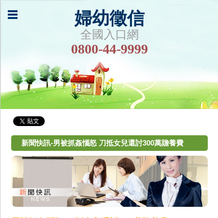
婦幼徵信
全國入口網
0800-44-9999
新聞快訊-男被抓姦惱怒 刀抵女兒還討300萬贍養費