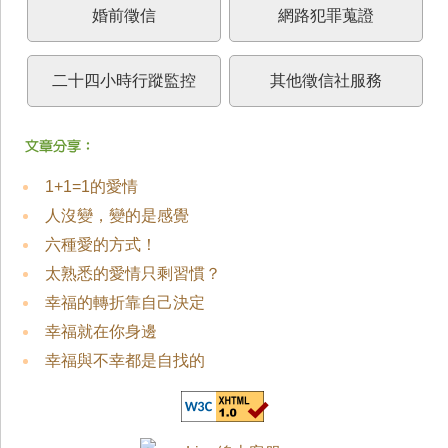
婚前徵信
網路犯罪蒐證
二十四小時行蹤監控
其他徵信社服務
1+1=1的愛情
人沒變，變的是感覺
六種愛的方式！
太熟悉的愛情只剩習慣？
幸福的轉折靠自己決定
幸福就在你身邊
幸福與不幸都是自找的