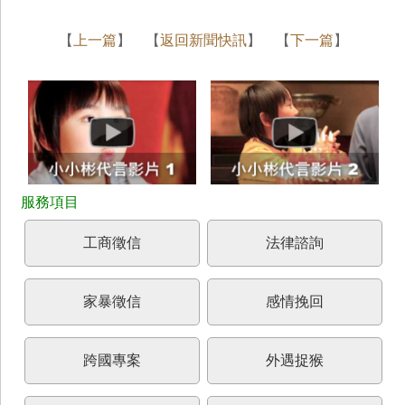
【
上一篇
】 【
返回新聞快訊
】 【
下一篇
】
工商徵信
法律諮詢
家暴徵信
感情挽回
跨國專案
外遇捉猴