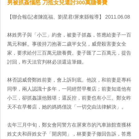
男被抓姦惱怒 刀抵女兒還討300萬贍養費
【聯合報/記者陳崑福、劉星君/屏東縣報導】 2011.06.08
林姓男子與「小三」約會，被妻子抓姦，答應給妻子一百
萬元和解。事後持刀抱著二歲半女兒，威脅殺害妻女全
家，要求給付三百萬元贍養費。妻子匯了二百萬元，提告
討回，昨天法官判林必須還這筆錢。
林否認威脅鄭姓前妻，會上訴到底。他說，和前妻是專科
同學，兩人認識十多年，一同經營早餐店；前妻知道他有
小三，卻抓姦讓他難堪；還反控，前妻也有小三。鄭女昨
天不在早餐店，她的媽媽僅說「一切交由法律解決」。
去年三月中旬，鄭女會同警方在屏東市的汽車旅館查獲林
姓丈夫和薛姓女子「開房間」，林要妻子撤回告訴，答應