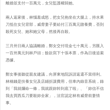
離婚並支付一百萬元，女兒監護權歸她。
兩人返家後，林惱羞成怒，把女兒抱坐在大腿上，持水果
刀抵住女兒背部，威脅妻子要給付三百萬元贍養費，否則
殺死女兒、她和她父母，然後再自殺。
三月卅日兩人協議離婚，鄭女交付現金七十萬元，另匯入
一百卅萬元到林戶頭；餘款寫下十張本票，作為日後追索
憑據。
鄭女事後聽從親友建議，向屏東地院訴請返還不當得利。
林稱錢是扶養女兒及店鋪折讓費用，但車內錄音系統，錄
到「我就爛命一條，我就跟妳幹到底了啦」、「妳信不信
我去買西瓜刀要殺妳全家」，法官認定林有威脅前妻情
事。