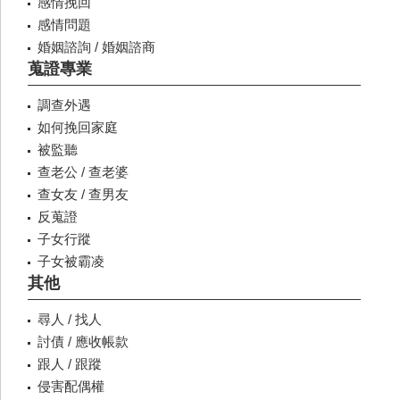
感情挽回
感情問題
婚姻諮詢 / 婚姻諮商
蒐證專業
調查外遇
如何挽回家庭
被監聽
查老公 / 查老婆
查女友 / 查男友
反蒐證
子女行蹤
子女被霸凌
其他
尋人 / 找人
討債 / 應收帳款
跟人 / 跟蹤
侵害配偶權