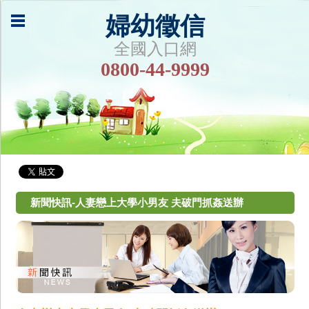
婦幼徵信
全國入口網
0800-44-9999
新聞快訊-人妻戀上大學小男友 夫破門抓姦送辦