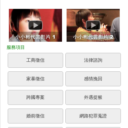
工商徵信
法律諮詢
家暴徵信
感情挽回
跨國專案
外遇捉猴
婚前徵信
網路犯罪蒐證