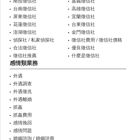
南投徵信社
嘉義徵信社
台南徵信社
高雄徵信社
屏東徵信社
宜蘭徵信社
花蓮徵信社
台東徵信社
澎湖徵信社
金門徵信社
偵探社 / 私家偵探社
徵信社費用 / 徵信社價格
合法徵信社
優良徵信社
徵信社推薦
什麼是徵信社
感情類業務
外遇
外遇調查
外遇徵兆
外遇離婚
抓姦
抓姦費用
感情挽回
感情問題
婚姻諮詢 / 婚姻諮商