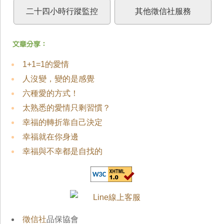
二十四小時行蹤監控
其他徵信社服務
1+1=1的愛情
人沒變，變的是感覺
六種愛的方式！
太熟悉的愛情只剩習慣？
幸福的轉折靠自己決定
幸福就在你身邊
幸福與不幸都是自找的
徵信社
品保協會