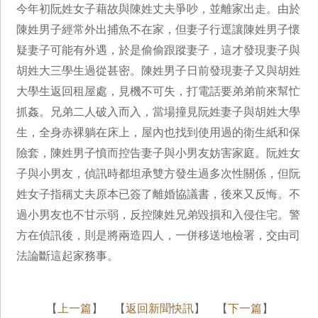
今年初阮姓女子藉故與陳姓丈夫爭吵，並離家出走。由於
陳姓男子經常外出捕魚不在家，但妻子行逕讓陳姓男子懷
疑妻子可能有外遇，於是偷偷跟蹤妻子，這才發現妻子與
胡姓大三學生過從甚密。陳姓男子日前發現妻子又與胡姓
大學生返回租屋處，見機不可失，打電話要弟弟前來幫忙
抓姦。兄弟二人破入而入，當場撞見阮姓妻子與胡姓大學
生，全身赤裸躺在床上，屋內也找到使用過的衛生紙和保
險套，陳姓男子憤而控告妻子與小男友妨害家庭。阮姓女
子與小男友，偵訊時都坦承雙方發生過多次性關係，但阮
姓女子指稱丈夫原本已簽了離婚協議書，後來又反悔。不
過小男友也不甘示弱，反控陳姓兄弟毀損和入侵住宅。警
方在偵訊後，則是將兩造四人，一併移送地檢署，交由司
法論斷這起家務事。
【
上一篇
】 【
返回新聞快訊
】 【
下一篇
】