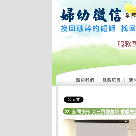
關於我們
｜
服務項目
｜
新
新聞快訊-大三男愛越娘 被醋夫