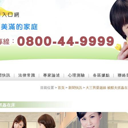
聞快訊
｜
法律常識
｜
專家論述
｜
心理測驗
｜
各區據點
｜
聯絡
目前位置 >
首頁
>
新聞快訊
>
大三男愛越娘 被醋夫抓姦在
抓姦在床