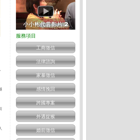
工商徵信
法律諮詢
，
家暴徵信
感情挽回
越
跨國專案
前
外遇捉猴
人
婚前徵信