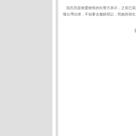
阮氏則是敢愛敢恨的向警方表示，之前已寫
懂台灣法律，不知要去撤銷登記，而她與胡生