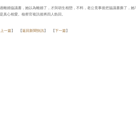
過離婚協議書，她以為離婚了，才與胡生相戀，不料，老公竟事後把協議書撕了，她
是真心相愛。檢察官複訊後將四人飭回。
【
上一篇
】 【
返回新聞快訊
】 【
下一篇
】