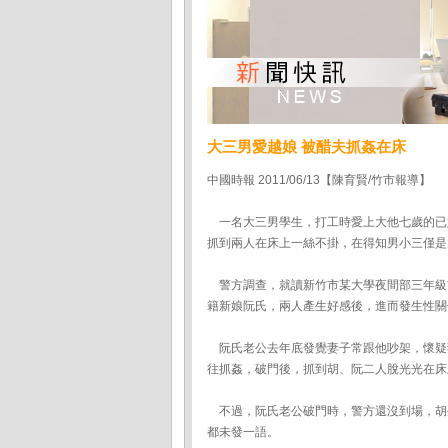
大三男愛越娘 被醋夫抓姦在床
中國時報 2011/06/13【陳育賢/竹市報導】
一名大三男學生，打工時愛上大他七歲的已
抓到兩人在床上一絲不掛，在得知男小三僅是
警方調查，就讀新竹市某大學夜間部三年級
籍新娘阮氏，兩人產生好感後，進而發生性關
阮氏老公去年底發覺妻子常跟他吵架，懷疑
往抓姦，破門後，抓到胡、阮二人脫光光在床
不過，阮氏老公破門時，警方還沒到場，胡
都未發一語。