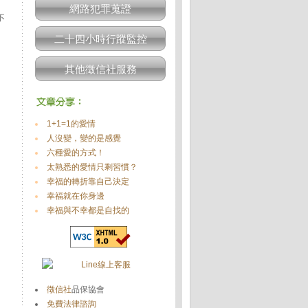
網路犯罪蒐證
不
二十四小時行蹤監控
其他徵信社服務
1+1=1的愛情
人沒變，變的是感覺
六種愛的方式！
太熟悉的愛情只剩習慣？
幸福的轉折靠自己決定
幸福就在你身邊
幸福與不幸都是自找的
徵信社
品保協會
免費法律諮詢