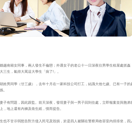
婚越南籍女同事，兩人發生不倫戀；外遇女子的老公十一日深夜往男學生租屋處抓姦
大三生，氣得大罵這大學生「病了!」。
胡姓男同學（廿三歲），去年十月在一家科技公司打工，結識大他七歲、已有一子的
係。
妻子有問題，因此跟監。前天深夜，發現妻子與一男子回到住處，立即報案並與胞弟
上，地上還有內褲及衛生紙，憤而提告。
生也不甘示弱怒告對方侵入民宅及毀損，於是四人被關在警察局收容室內排排坐，四