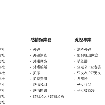
感情類業務
蒐證專業
信社
外遇
調查外遇
信社
外遇調查
如何挽回家庭
信社
外遇徵兆
被監聽
信社
外遇離婚
查老公 / 查老婆
信社
抓姦
查女友 / 查男友
信社
抓姦費用
反蒐證
信社
感情挽回
子女行蹤
信社
感情問題
子女被霸凌
信社
婚姻諮詢 / 婚姻諮商
信社