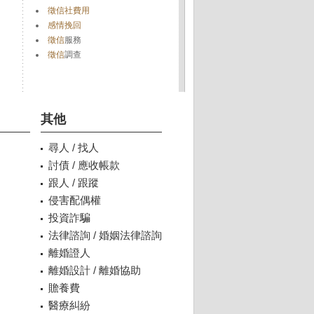
徵信社費用
感情挽回
徵信
服務
徵信
調查
其他
尋人 / 找人
討債 / 應收帳款
跟人 / 跟蹤
侵害配偶權
投資詐騙
法律諮詢 / 婚姻法律諮詢
離婚證人
離婚設計 / 離婚協助
贍養費
醫療糾紛