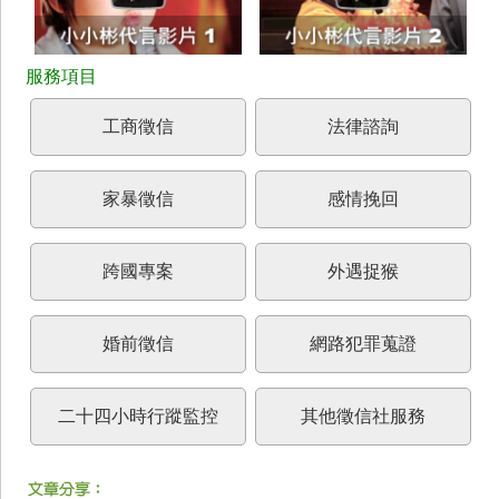
工商徵信
法律諮詢
家暴徵信
感情挽回
跨國專案
外遇捉猴
婚前徵信
網路犯罪蒐證
二十四小時行蹤監控
其他徵信社服務