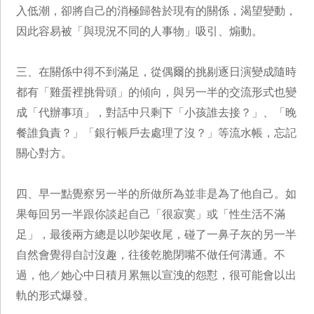
入低潮，卻將自己的消極歸咎於現有的關係，渴望變動，
因此容易被「與現況不同的人事物」吸引、煽動。
三、在關係中得不到滿足，從偶爾的挑剔逐日演變成隨時
都有「雞蛋裡挑骨頭」的傾向，與另一半的交流形式也變
成「代辦事項」，對話中只剩下「小孩誰去接？」、「晚
餐誰負責？」「銀行帳戶去處理了沒？」等流水帳，忘記
關心對方。
四、早一點覺察另一半的所做所為並非是為了他自己。如
果每回另一半跟你談起自己「很寂寞」或「性生活不滿
足」，最後兩方總是以吵架收尾，碰了一鼻子灰的另一半
自然會覺得自討沒趣，往後乾脆閉嘴不做任何溝通。不
過，他／她心中日積月累無以宣洩的怨懟，很可能會以出
軌的形式爆發。