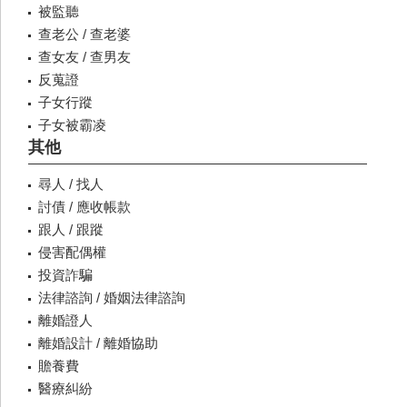
被監聽
查老公 / 查老婆
查女友 / 查男友
反蒐證
子女行蹤
子女被霸凌
其他
尋人 / 找人
討債 / 應收帳款
跟人 / 跟蹤
侵害配偶權
投資詐騙
法律諮詢 / 婚姻法律諮詢
離婚證人
離婚設計 / 離婚協助
贍養費
醫療糾紛