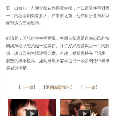
五、出軌的一方通常都在外遇發生後，才知道這件事對另
一半的心理創傷有多大。在事發之前，他們似乎會自我麻
痺對這方面的覺察。
結論是：若想維持幸福婚姻，每個人都還是得為自己的快
樂與身心狀態負起一定責任。除了好好經營與另一半的關
係，讓自己的生活過得充實、有趣，婚姻保持在「活水」
狀態的機率較高，如此自然不需再從另一段新關係中尋求
靈感與滿足。
【
上一篇
】 【
返回新聞快訊
】 【
下一篇
】