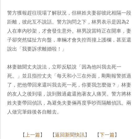
警方獲報趕往現場了解狀況，但林姓夫妻卻彼此相隔一段
距離，彼此互不說話。警方詢問之下，林男表示是因為2
人在車內吵架，才會發生意外。林男說當時正在開車，妻
子卻突然猛扯方向盤，車輛才會失控而撞上護欄，甚至還
說出「我要訴求離婚啦！」
林妻聽聞丈夫說法，立即反駁說「因為他叫我去死一
死。」並且指控丈夫「每天和小三在外面，剛剛報警抓過
了，把他帶回來還叫我去死一死，你要我怎麼做？」林妻
的友人之後到場，說到難過處還抱著友人痛哭。警方將林
姓夫妻帶回偵訊，為避免夫妻倆再度爭吵而隔離偵訊。兩
人做完筆錄後各自離去。
【
上一篇
】 【
返回新聞快訊
】 【
下一篇
】