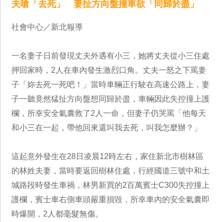
夫嗆「去死」 妻扯方向盤撞車欲「同歸於盡」
社會中心／新北報導
一名妻子日前發現丈夫外遇有小三，她將丈夫從小三住處
押回家時，2人在車內發生激烈口角。丈夫一怒之下罵妻
子「妳去死一死吧！」當時車輛正行駛在高速公路上，妻
子一聽竟然猛扯方向盤想同歸於盡，車輛因此失控撞上護
欄，所幸安全氣囊救了2人一命，但妻子仍哭罵「他每天
和小三在一起，帶他回來還叫我去死，叫我怎麼辦？」
這起意外發生在28日凌晨12時左右，家住新北市樹林區
的林姓夫妻，當時要返回樹林住處，行經國道三號中和土
城路段時發生車禍，林男新買的2百萬賓士C300失控撞上
護欄，賓士車右側車頭嚴重損毀，所幸車內的安全氣囊即
時爆開，2人都毫髮無傷。