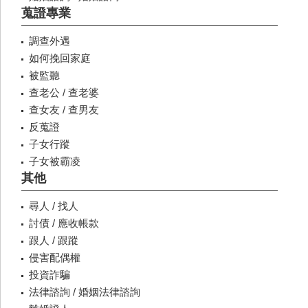
蒐證專業
調查外遇
如何挽回家庭
被監聽
查老公 / 查老婆
查女友 / 查男友
反蒐證
子女行蹤
子女被霸凌
其他
尋人 / 找人
討債 / 應收帳款
跟人 / 跟蹤
侵害配偶權
投資詐騙
法律諮詢 / 婚姻法律諮詢