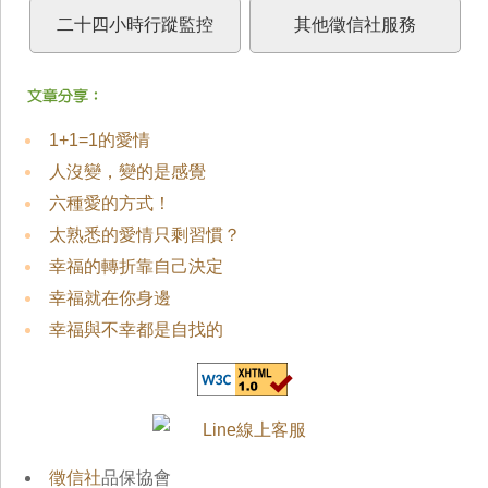
二十四小時行蹤監控
其他徵信社服務
1+1=1的愛情
人沒變，變的是感覺
六種愛的方式！
太熟悉的愛情只剩習慣？
幸福的轉折靠自己決定
幸福就在你身邊
幸福與不幸都是自找的
徵信社
品保協會