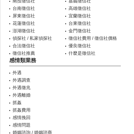
南投徵信社
嘉義徵信社
台南徵信社
高雄徵信社
屏東徵信社
宜蘭徵信社
花蓮徵信社
台東徵信社
澎湖徵信社
金門徵信社
偵探社 / 私家偵探社
徵信社費用 / 徵信社價格
合法徵信社
優良徵信社
徵信社推薦
什麼是徵信社
感情類業務
外遇
外遇調查
外遇徵兆
外遇離婚
抓姦
抓姦費用
感情挽回
感情問題
婚姻諮詢 / 婚姻諮商