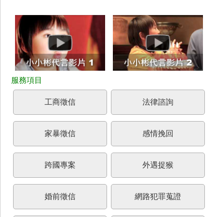
工商徵信
法律諮詢
家暴徵信
感情挽回
跨國專案
外遇捉猴
婚前徵信
網路犯罪蒐證