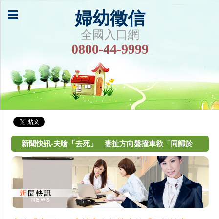
婦幼徵信
全國入口網
0800-44-9999
新聞快訊-夫嗆「去死」 妻扯方向盤撞車欲「同歸於
盡」