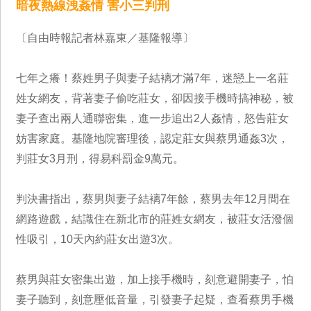
暗夜熱線洩姦情 害小三判刑
〔自由時報記者林嘉東／基隆報導〕
七年之癢！蔡姓男子與妻子結褵才滿7年，迷戀上一名莊
姓女網友，背著妻子偷吃莊女，卻因接手機時搞神秘，被
妻子查出兩人通聯密集，進一步追出2人姦情，怒告莊女
妨害家庭。基隆地院審理後，認定莊女與蔡男通姦3次，
判莊女3月刑，得易科罰金9萬元。
判決書指出，蔡男與妻子結褵7年餘，蔡男去年12月間在
網路遊戲，結識住在新北市的莊姓女網友，被莊女活潑個
性吸引，10天內約莊女出遊3次。
蔡男與莊女密集出遊，加上接手機時，刻意避開妻子，怕
妻子聽到，刻意壓低音量，引發妻子起疑，查看蔡男手機