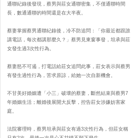
通聯紀錄後發現，蔡男與莊女通聯密集，不僅通聯時間
長，數通通聯的時間還是在大半夜。
蔡妻掌握蔡男通聯紀錄後，冷不防追問：「你最近都跟誰
講電話，每次都講那麼久？」蔡男見東窗事發，坦承與莊
女發生過3次性行為。
蔡妻怒不可遏，打電話給莊女追問此事，莊女表示與蔡男
有發生過性行為，苦求原諒，給她一次自新機會。
不甘美好婚姻遭「小三」破壞的蔡妻，斷然結束與蔡男7
年婚姻生活；離婚後展開大反擊，控告莊女涉嫌妨害家
庭。
法院審理時，蔡男坦承與莊女有過3次性行為，但莊女稱
只有2次，最後一次是心不甘情不願下發生。