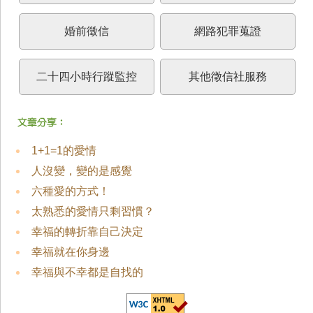
婚前徵信
網路犯罪蒐證
二十四小時行蹤監控
其他徵信社服務
1+1=1的愛情
人沒變，變的是感覺
六種愛的方式！
太熟悉的愛情只剩習慣？
幸福的轉折靠自己決定
幸福就在你身邊
幸福與不幸都是自找的