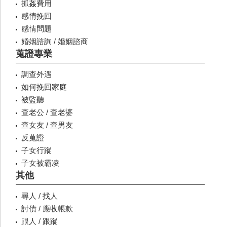
抓姦費用
感情挽回
感情問題
婚姻諮詢 / 婚姻諮商
蒐證專業
調查外遇
如何挽回家庭
被監聽
查老公 / 查老婆
查女友 / 查男友
反蒐證
子女行蹤
子女被霸凌
其他
尋人 / 找人
討債 / 應收帳款
跟人 / 跟蹤