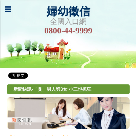
婦幼徵信
全國入口網
0800-44-9999
新聞快訊-「臭」男人劈3女 小三也抓狂