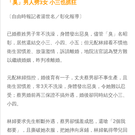
「臭」男人劈3女 小三也抓狂
〔自由時報記者湯世名／彰化報導〕
已婚蔡姓男子常不洗澡，身體發出惡臭，儘管「臭」名昭
彰，居然還結交小三、小四、小五；但元配林婦看不慣他
衛生習慣差、放蕩濫情，訴請離婚，地院法官認為雙方難
以繼續婚姻，昨判准離婚。
元配林婦指控，婚後育有一子，丈夫蔡男卻不事生產，且
衛生習慣差，常3天不洗澡，身體發出惡臭，令她難以忍
受；蔡男婚前再三保證不搞外遇，婚後卻同時結交小三、
小四。
林婦要求先生斬斷外遇，蔡男卻惱羞成怒，還嗆「2個我
都要」，且撕破她衣服，把她摔向床鋪，林婦氣得帶兒回