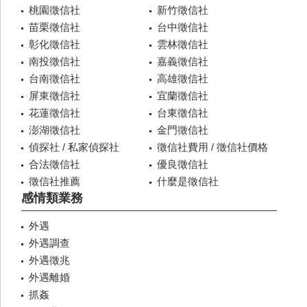
桃園徵信社
新竹徵信社
苗栗徵信社
台中徵信社
彰化徵信社
雲林徵信社
南投徵信社
嘉義徵信社
台南徵信社
高雄徵信社
屏東徵信社
宜蘭徵信社
花蓮徵信社
台東徵信社
澎湖徵信社
金門徵信社
偵探社 / 私家偵探社
徵信社費用 / 徵信社價格
合法徵信社
優良徵信社
徵信社推薦
什麼是徵信社
感情類業務
外遇
外遇調查
外遇徵兆
外遇離婚
抓姦