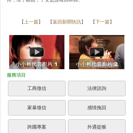
【
上一篇
】 【
返回新聞快訊
】 【
下一篇
】
工商徵信
法律諮詢
家暴徵信
感情挽回
跨國專案
外遇捉猴