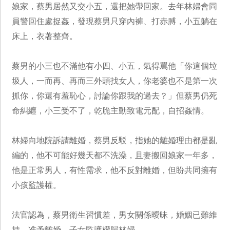
娘家，蔡男居然又交小五，還把她帶回家。去年林婦會同
員警回住處捉姦，發現蔡男只穿內褲、打赤膊，小五躺在
床上，衣著整齊。
蔡男的小三也不滿他有小四、小五，氣得罵他「你這個垃
圾人，一而再、再而三外頭找女人，你老婆也不是第一次
抓你，你還有羞恥心，討論你跟我的過去？」但蔡男仍死
命糾纏，小三受不了，乾脆主動致電元配，自招姦情。
林婦向地院訴請離婚，蔡男反駁，指她的離婚理由都是亂
編的，他不可能好幾天都不洗澡，且妻搬回娘家一年多，
他是正常男人，有性需求，他不反對離婚，但盼共同擁有
小孩監護權。
法官認為，蔡男衛生習慣差，男女關係曖昧，婚姻已難維
持，准予離婚，子女監護權歸林婦。