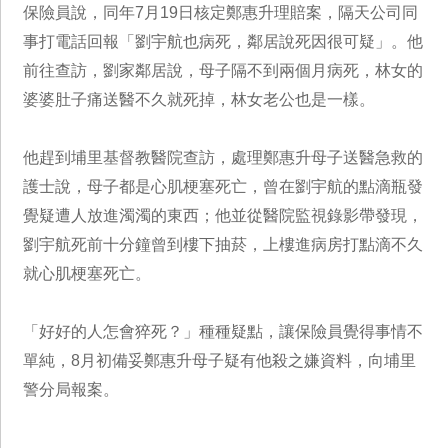
保險員說，同年7月19日核定鄭惠升理賠案，隔天公司同
事打電話回報「劉宇航也病死，鄰居說死因很可疑」。他
前往查訪，劉家鄰居說，母子隔不到兩個月病死，林女的
婆婆肚子痛送醫不久就死掉，林女老公也是一樣。
他趕到埔里基督教醫院查訪，處理鄭惠升母子送醫急救的
護士說，母子都是心肌梗塞死亡，曾在劉宇航的點滴瓶發
覺疑遭人放進濁濁的東西；他並從醫院監視錄影帶發現，
劉宇航死前十分鐘曾到樓下抽菸，上樓進病房打點滴不久
就心肌梗塞死亡。
「好好的人怎會猝死？」種種疑點，讓保險員覺得事情不
單純，8月初備妥鄭惠升母子疑有他殺之嫌資料，向埔里
警分局報案。