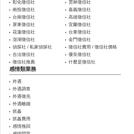
彰化徵信社
雲林徵信社
南投徵信社
嘉義徵信社
台南徵信社
高雄徵信社
屏東徵信社
宜蘭徵信社
花蓮徵信社
台東徵信社
澎湖徵信社
金門徵信社
偵探社 / 私家偵探社
徵信社費用 / 徵信社價格
合法徵信社
優良徵信社
徵信社推薦
什麼是徵信社
感情類業務
外遇
外遇調查
外遇徵兆
外遇離婚
抓姦
抓姦費用
感情挽回
感情問題