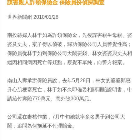
謀害親人詐領保險金 保險員扮偵探調查
世界新聞網 2010/01/28
南投縣婦人林于如為詐領保險金，先後謀害親生母親、婆
婆及丈夫，案子得以偵破，歸功保險公司人員警覺性高；
保險員從林于如到保險公司大鬧要錢、林女婆婆與丈夫相
繼因相同病因死亡等疑點，察覺不單純，向警方報案。
南山人壽承辦保險員說，去年5月28日，林女的婆婆鄭惠
升心肌梗塞死亡，林于如不久即備妥相關理賠證明書，申
請給付壽險770萬元、意外險300萬元。
公司還在審核作業，7月中旬她就率多名男子到公司大
鬧，追問為何拖延不付理賠金。