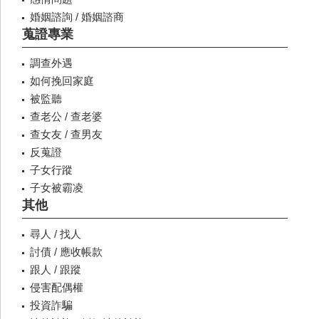
婚姻諮詢 / 婚姻諮商
蒐證專業
調查外遇
如何挽回家庭
被監聽
查老公 / 查老婆
查女友 / 查男友
反蒐證
子女行蹤
子女被霸凌
其他
尋人 / 找人
討債 / 應收帳款
跟人 / 跟蹤
侵害配偶權
投資詐騙