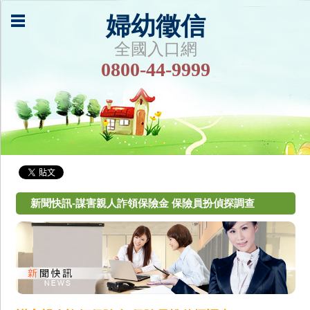
婦幼徵信
全國入口網
0800-44-9999
新聞快訊-謀害親人詐領保險金 保險員扮偵探調查