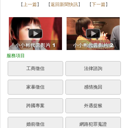
【
上一篇
】 【
返回新聞快訊
】 【
下一篇
】
工商徵信
法律諮詢
家暴徵信
感情挽回
跨國專案
外遇捉猴
婚前徵信
網路犯罪蒐證