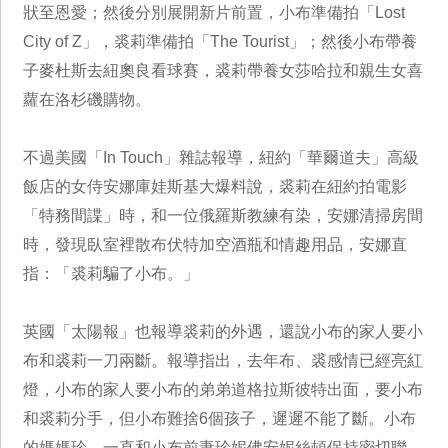
狀至恩愛；然後分別展開新片前置，小布準備拍「Lost
City of Z」，裘莉準備拍「The Tourist」；然後小布帶養
子麥杜斯去紐奧良看球賽，裘莉帶養女莎哈拉和親生女喜
蘿在洛杉磯購物。
不過美國「In Touch」雜誌報導，紐約「華爾道夫」高級
飯店的女侍安娜庫娃斯基大爆料說，裘莉在紐約拍電影
「特務間諜」時，和一位俄羅斯教練有染，安娜清掃房間
時，發現臥室裡散布伏特加空酒瓶和情趣用品，安娜直
指：「裘莉騙了小布。」
英國「太陽報」也報導裘莉的外遇，還說小布的家人要小
布和裘莉一刀兩斷。報導指出，去年布、裘感情已經亮紅
燈，小布的家人要小布的弟弟道格拉斯彼特出面，要小布
和裘莉分手，但小布難捨6個孩子，遲遲不能了斷。小布
的媽媽珍，一直和小布前妻珍妮佛安妮絲頓保持密切聯