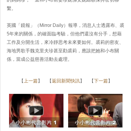
繫。
英國「鏡報」（Mirror Daily）報導，消息人士透露布、裘
5年來的關係，的確面臨考驗，但他們還沒有分手，想藉
工作及分開生活，來冷靜思考未來要如何。裘莉的密友、
海地男歌手魏克里夫珍甚至勸裘莉，應該把她和小布關
係，當成公益慈善活動去處理。
【
上一篇
】 【
返回新聞快訊
】 【
下一篇
】