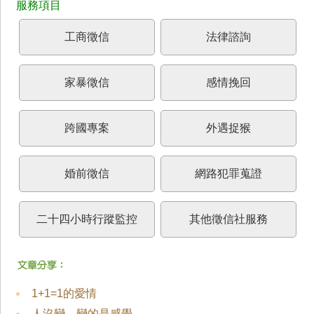
工商徵信
法律諮詢
家暴徵信
感情挽回
跨國專案
外遇捉猴
婚前徵信
網路犯罪蒐證
二十四小時行蹤監控
其他徵信社服務
1+1=1的愛情
人沒變，變的是感覺