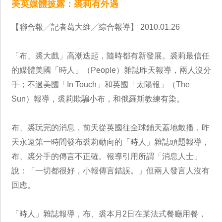
美英媒體披露：裘莉有外遇
【聯合報╱記者葛大維╱綜合報導】 2010.01.26
「布、裘大戲」高潮迭起，隨時都有新發展。裘莉最信任
的媒體美國「時人」（People）雜誌昨天報導，兩人沒分
手；不過美國「In Touch」和英國「太陽報」（The
Sun）報導，裘莉欺騙小布，和俄羅斯教練有染。
布、裘玩完的消息，前天從英國往全球鋪天蓋地散播，昨
天永遠第一時間發布裘莉動向的「時人」雜誌頭題報導，
布、裘分手的傳言不正確。報導引用所謂「消息人士」
說：「一切都很好，小報傳言錯誤。」但兩人發言人沒有
回應。
「時人」雜誌報導，布、裘本月2日在某法式餐廳用餐，