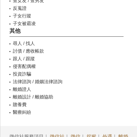
查女友 / 查男友
反蒐證
子女行蹤
子女被霸凌
其他
尋人 / 找人
討債 / 應收帳款
跟人 / 跟蹤
侵害配偶權
投資詐騙
法律諮詢 / 婚姻法律諮詢
離婚證人
離婚設計 / 離婚協助
贍養費
醫療糾紛
徵信社服務項目｜
徵信社
｜
徵信
｜
捉猴
｜
外遇
｜
離婚