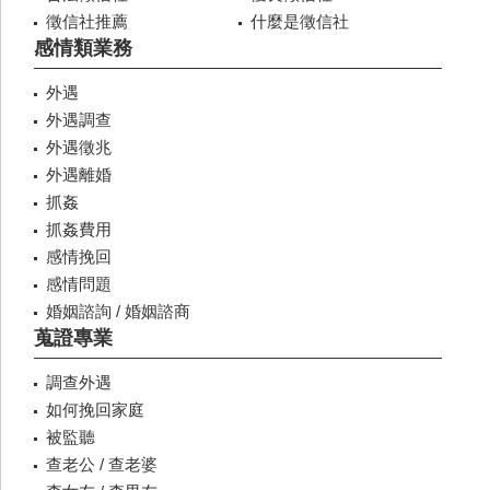
徵信社推薦
什麼是徵信社
感情類業務
外遇
外遇調查
外遇徵兆
外遇離婚
抓姦
抓姦費用
感情挽回
感情問題
婚姻諮詢 / 婚姻諮商
蒐證專業
調查外遇
如何挽回家庭
被監聽
查老公 / 查老婆