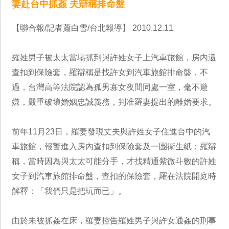
妻赴台中抓姦 夫辯稱排命盤
【聯合報/記者蕭白雪/台北報導】 2010.12.11
羅姓男子被太太當場抓到與許姓女子上汽車旅館，房內還
查扣到保險套，羅辯稱是找許女到汽車旅館排命盤，不
過，台灣高等法院認為孤男寡女夜間同處一室，毫不避
嫌，嚴重破壞婚姻忠誠義務，判准羅妻提出的離婚要求。
前年11月23日，羅妻發現丈夫與許姓女子住進台中的汽
車旅館，報警進入房內查扣到保險套及一團衛生紙；羅辯
稱，當時因為與太太可能分手，才找精通紫微斗數的許姓
女子到汽車旅館排命盤，查扣的保險套，羅在法院開庭時
解釋：「我們只是把玩而已」。
由於未被抓姦在床，羅妻控告羅姓男子與許女通姦的刑事