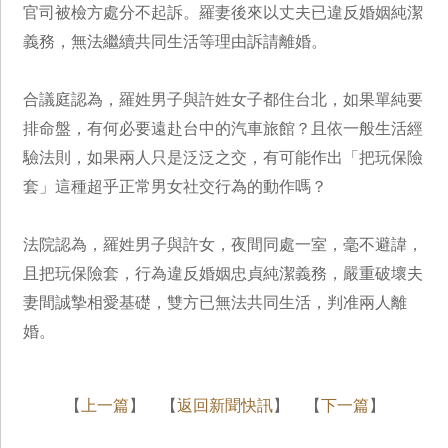
官司被檢方處分不起訴。羅妻後來以丈夫已違反婚姻純潔
義務，無法繼續共同生活等理由訴請離婚。
合議庭認為，羅姓男子與許姓女子都住台北，如果單純要
排命盤，有何必要遠赴台中的汽車旅館？且依一般生活經
驗法則，如果兩人只是泛泛之交，有可能作出「把玩保險
套」這種超乎正常男女社交行為的動作嗎？
法院認為，羅姓男子與許女，夜間同處一室，毫不避諱，
且把玩保險套，行為違反婚姻忠貞純潔義務，嚴重破壞夫
妻間誠摯相愛基礎，雙方已無法共同生活，判准兩人離
婚。
【
上一篇
】 【
返回新聞快訊
】 【
下一篇
】