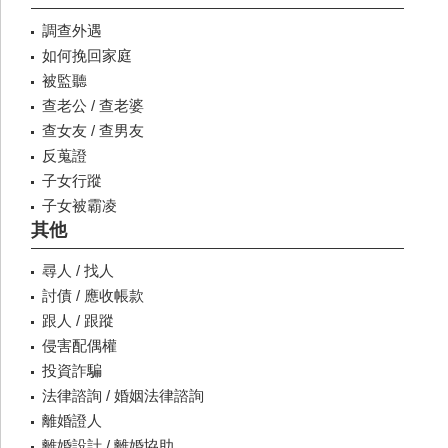
調查外遇
如何挽回家庭
被監聽
查老公 / 查老婆
查女友 / 查男友
反蒐證
子女行蹤
子女被霸凌
其他
尋人 / 找人
討債 / 應收帳款
跟人 / 跟蹤
侵害配偶權
投資詐騙
法律諮詢 / 婚姻法律諮詢
離婚證人
離婚設計 / 離婚協助