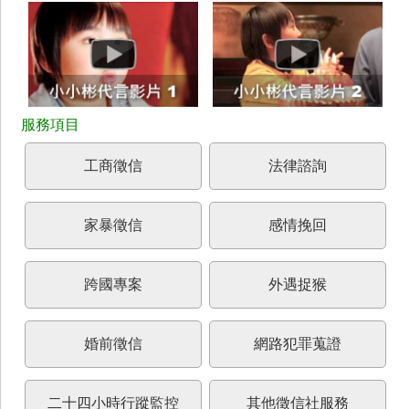
工商徵信
法律諮詢
家暴徵信
感情挽回
跨國專案
外遇捉猴
婚前徵信
網路犯罪蒐證
二十四小時行蹤監控
其他徵信社服務