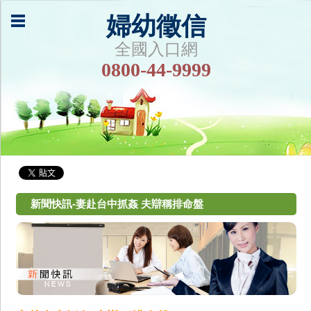
婦幼徵信
全國入口網
0800-44-9999
新聞快訊-妻赴台中抓姦 夫辯稱排命盤