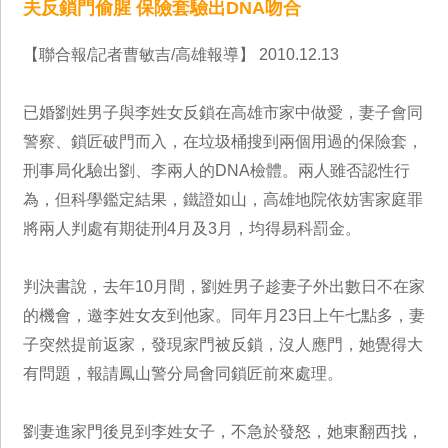
夫反鎖門偷腥 保險套驗出DNA吻合
【聯合報/記者曹敏吉/高雄報導】 2010.12.13
已婚劉姓男子與李姓女反鎖在高雄市家中做愛，妻子會同
警察、鎖匠破門而入，在垃圾桶搜到兩個用過的保險套，
刑事局化驗出劉、李兩人的DNA檢體。兩人雖否認性行
為，但科學鑑定結果，鐵證如山，高雄地院依妨害家庭罪
將兩人判處有期徒刑4月及3月，均得易科罰金。
判決書說，去年10月間，劉姓男子趁妻子外出數日不在家
的機會，邀李姓女友到他家。同年月23日上午七點多，妻
子突然提前返家，發現家門被反鎖，沒人應門，她覺得大
有問題，報請鳳山警分局會同鎖匠前來處理。
劉妻進家門後見到李姓女子，不急於發怒，她東翻西找，