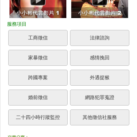
工商徵信
法律諮詢
家暴徵信
感情挽回
跨國專案
外遇捉猴
婚前徵信
網路犯罪蒐證
二十四小時行蹤監控
其他徵信社服務