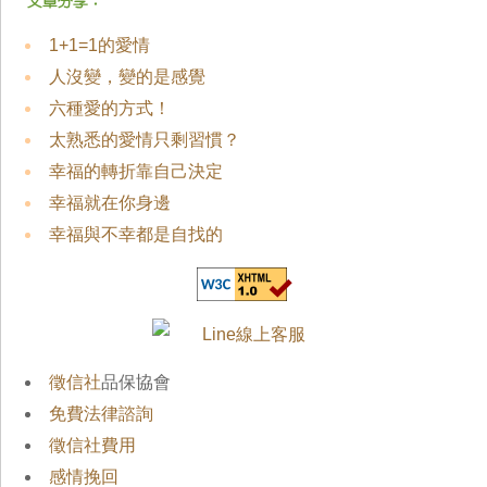
1+1=1的愛情
人沒變，變的是感覺
六種愛的方式！
太熟悉的愛情只剩習慣？
幸福的轉折靠自己決定
幸福就在你身邊
幸福與不幸都是自找的
徵信社
品保協會
免費法律諮詢
徵信社費用
感情挽回