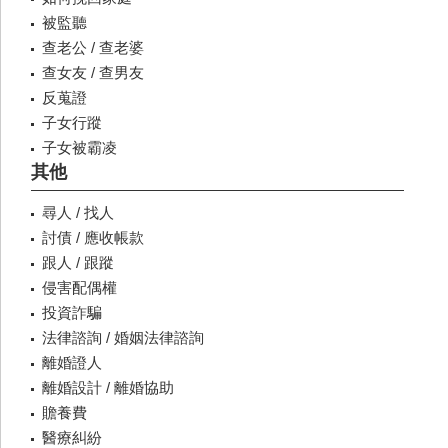
被監聽
查老公 / 查老婆
查女友 / 查男友
反蒐證
子女行蹤
子女被霸凌
其他
尋人 / 找人
討債 / 應收帳款
跟人 / 跟蹤
侵害配偶權
投資詐騙
法律諮詢 / 婚姻法律諮詢
離婚證人
離婚設計 / 離婚協助
贍養費
醫療糾紛