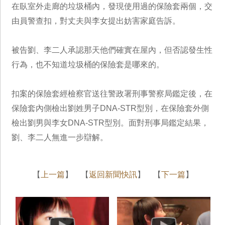
在臥室外走廊的垃圾桶內，發現使用過的保險套兩個，交
由員警查扣，對丈夫與李女提出妨害家庭告訴。
被告劉、李二人承認那天他們確實在屋內，但否認發生性
行為，也不知道垃圾桶的保險套是哪來的。
扣案的保險套經檢察官送往警政署刑事警察局鑑定後，在
保險套內側檢出劉姓男子DNA-STR型別，在保險套外側
檢出劉男與李女DNA-STR型別。面對刑事局鑑定結果，
劉、李二人無進一步辯解。
【
上一篇
】 【
返回新聞快訊
】 【
下一篇
】