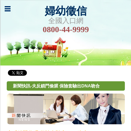
婦幼徵信
全國入口網
0800-44-9999
新聞快訊-夫反鎖門偷腥 保險套驗出DNA吻合