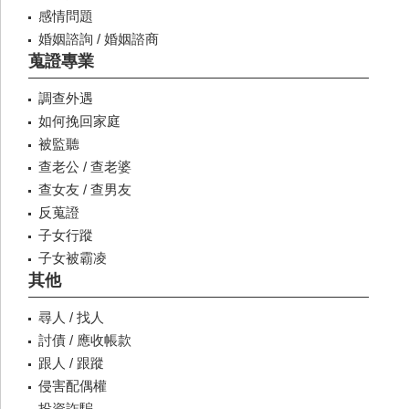
感情問題
婚姻諮詢 / 婚姻諮商
蒐證專業
調查外遇
如何挽回家庭
被監聽
查老公 / 查老婆
查女友 / 查男友
反蒐證
子女行蹤
子女被霸凌
其他
尋人 / 找人
討債 / 應收帳款
跟人 / 跟蹤
侵害配偶權
投資詐騙