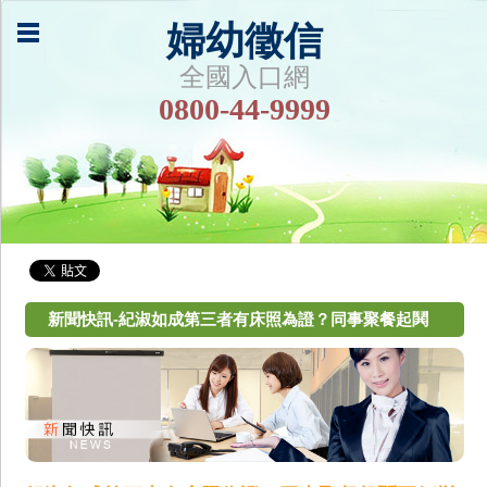
婦幼徵信
全國入口網
0800-44-9999
新聞快訊-紀淑如成第三者有床照為證？同事聚餐起鬨
哥們變情人？