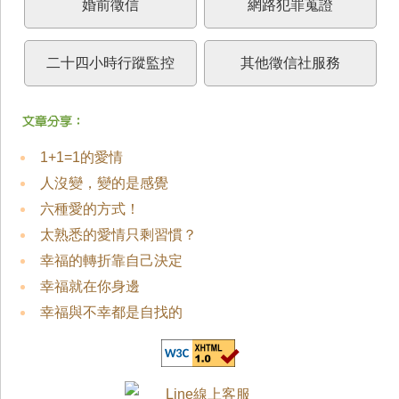
婚前徵信
網路犯罪蒐證
二十四小時行蹤監控
其他徵信社服務
1+1=1的愛情
人沒變，變的是感覺
六種愛的方式！
太熟悉的愛情只剩習慣？
幸福的轉折靠自己決定
幸福就在你身邊
幸福與不幸都是自找的