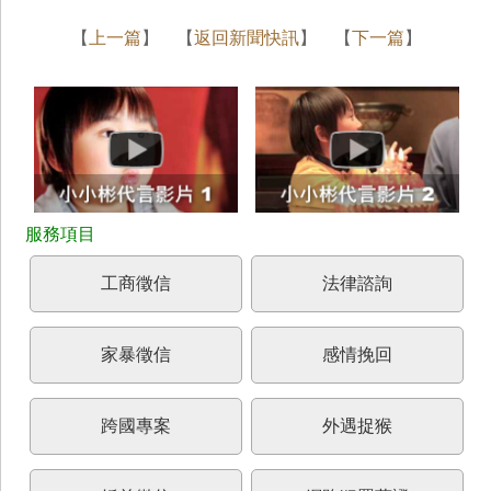
【
上一篇
】 【
返回新聞快訊
】 【
下一篇
】
工商徵信
法律諮詢
家暴徵信
感情挽回
跨國專案
外遇捉猴