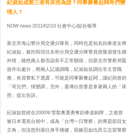
紀淑如成第三者有床照為證？同事聚餐起鬨哥們變
情人？
NOW news 2011/02/10 社會中心/綜合報導
新北市海山警分局交通分隊長，同時也是知名跆拳道女將
紀淑如，被控與現任永和分局交通分隊警員曾隆源發生婚
外情，雖然兩人都否認有不正常關係，但新北市警察局緊
急作出處分，將兩人記過調職，紀淑如並調任非主管職
務，有員警私下透露，可能是同事聚餐起鬨，讓紀與曾的
「哥兒們」情變調，另外，還傳出曾妻是拿著兩人的「床
照」提出告訴。
紀淑如曾經在2000年雪梨奧運勇奪跆拳道銅牌，之後曾
被日本電視台相中，成為「台灣一日警察」的專題節目女
主角，但沒想到過往身手矯健，因嫉惡如仇而立志當警察