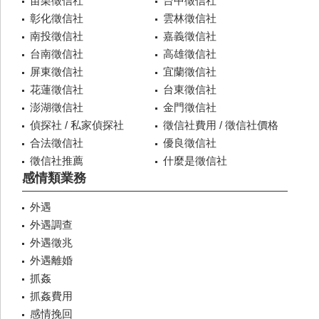
苗栗徵信社
台中徵信社
彰化徵信社
雲林徵信社
南投徵信社
嘉義徵信社
台南徵信社
高雄徵信社
屏東徵信社
宜蘭徵信社
花蓮徵信社
台東徵信社
澎湖徵信社
金門徵信社
偵探社 / 私家偵探社
徵信社費用 / 徵信社價格
合法徵信社
優良徵信社
徵信社推薦
什麼是徵信社
感情類業務
外遇
外遇調查
外遇徵兆
外遇離婚
抓姦
抓姦費用
感情挽回