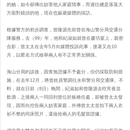
的她，如今卻傳出妨害他人家庭情事，而過往總是落落大
方面對鏡頭的他，現在也躲避媒體的採訪。
根據警方的初步調查，曾隆源先前曾在海山警分局交通分
隊服務，去（99）年，他和紀淑如就曾在慶功宴上，親密
合影，曾太太在去年5月向媒體投訴此事，接著又在10
月，以匿名方式檢舉兩人有不正常男女關係。
海山分局約談後，因查無證據不予處分，但仍採取防制措
施，在去年12月，將曾姓員警調往永和警分局交通隊。不
料，就在日前（8日）晚間，紀淑如和曾隆源去吃宵夜並
飲酒，之後兩人一同回到曾位於板橋住處，卻被曾太太發
現，因而向控告兩人妨害家庭，外傳曾太太並拍下兩人衣
衫不整的同床照片，還撿拾兩人的毛髮當證據。