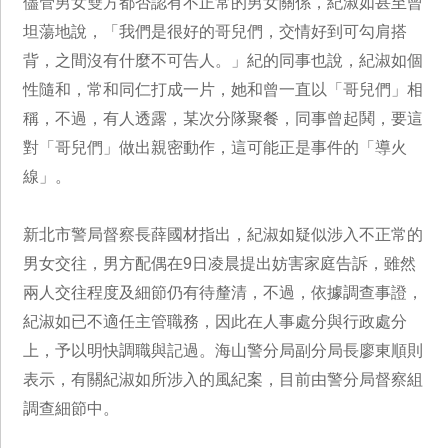
儘管男女雙方都否認有不正常的男女關係，紀淑如甚至曾
坦蕩地說，「我們是很好的哥兒們，交情好到可勾肩搭
背，之間沒有什麼不可告人。」紀的同事也說，紀淑如個
性隨和，常和同仁打成一片，她和曾一直以「哥兒們」相
稱，不過，有人透露，某次分隊聚餐，同事曾起鬨，要這
對「哥兒們」做出親密動作，這可能正是事件的「導火
線」。
新北市警局督察長薛國材指出，紀淑如疑似涉入不正常的
男女交往，男方配偶在9日凌晨提出妨害家庭告訴，雖然
兩人交往程度及細節仍有待釐清，不過，依據調查事證，
紀淑如已不適任主管職務，因此在人事處分與行政處分
上，予以明快調職與記過。海山警分局副分局長廖東順則
表示，有關紀淑如所涉入的風紀案，目前由警分局督察組
調查細節中。