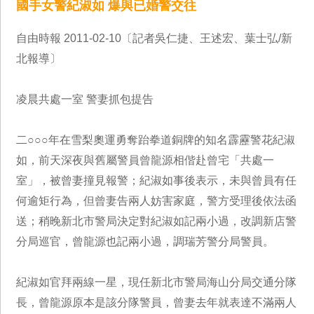
國手女警紀淑如 爆與已婚警交往
自由時報 2011-02-10〔記者吳仁捷、王述宏、葉士弘/新
北報導〕
凌晨共處一室 警妻抓包提告
二○○○年在雪梨奧運勇奪跆拳道銅牌的知名霹靂警花紀淑
如，前天深夜與舊屬警員曾龍源相偕赴曾宅「共處一
室」，被曾妻撞見報警；紀淑如事後表示，未與曾員有任
何逾矩行為，但曾妻告兩人妨害家庭，警方受理後依法函
送；稍晚新北市警局決定對紀淑如記兩小過，改調新店警
分局巡官，曾龍源也記兩小過，調瑞芳警分局警員。
紀淑如官拜兩線一星，現任新北市警局海山分局交通分隊
長，曾龍源原本是該分隊警員，曾妻去年就表達不滿兩人