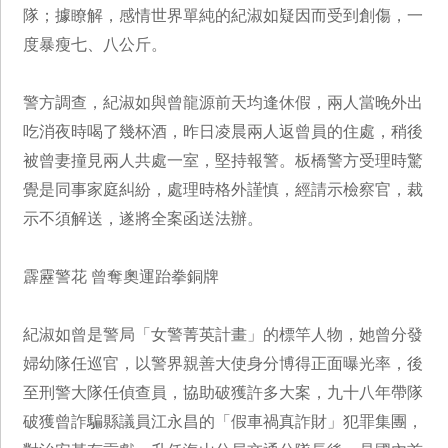
隊；據瞭解，感情世界單純的紀淑如疑因而受到創傷，一
度暴瘦七、八公斤。
警方調查，紀淑如與曾龍源前天均逢休假，兩人當晚外出
吃消夜時喝了幾杯酒，昨日凌晨兩人返曾員的住處，稍後
被曾妻撞見兩人共處一室，堅持報警。板橋警方受理時驚
覺是同事家庭糾紛，處理時格外謹慎，經請示檢察官，裁
示不須解送，遂將全案函送法辦。
霹靂警花 曾奪奧運跆拳銅牌
紀淑如曾是警局「女警菁英計畫」的標竿人物，她曾分發
婦幼隊任巡官，以警界親善大使身分博得正面曝光率，後
至刑警大隊任偵查員，協助破獲許多大案，九十八年帶隊
破獲曾詐騙縣議員江永昌的「假車禍真詐財」犯罪集團，