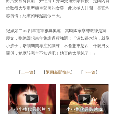
對治安甚有貢獻，升任海山分局交通分隊長後，是國內首
位取得大型重型機車駕照的女警，此次捲入緋聞，長官均
感惋惜；紀淑如昨起請假三天。
紀淑如二○○四年進軍雅典奧運，當時國家隊總教練是劉
慶文，劉總回想當年集訓過程強調：「淑如很木訥，就像
小孩子，培訓期間專注於訓練，不會想東想西，什麼男女
關係，她應該完全不知道吧！她真的太單純了！」
【
上一篇
】 【
返回新聞快訊
】 【
下一篇
】