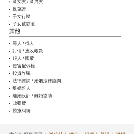
查女友 / 查男友
反蒐證
子女行蹤
子女被霸凌
其他
尋人 / 找人
討債 / 應收帳款
跟人 / 跟蹤
侵害配偶權
投資詐騙
法律諮詢 / 婚姻法律諮詢
離婚證人
離婚設計 / 離婚協助
贍養費
醫療糾紛