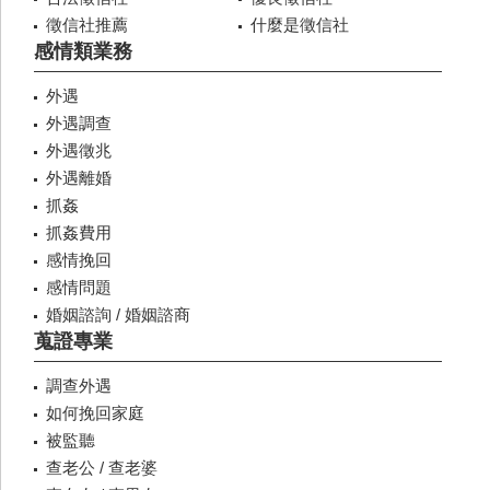
徵信社推薦
什麼是徵信社
感情類業務
外遇
外遇調查
外遇徵兆
外遇離婚
抓姦
抓姦費用
感情挽回
感情問題
婚姻諮詢 / 婚姻諮商
蒐證專業
調查外遇
如何挽回家庭
被監聽
查老公 / 查老婆