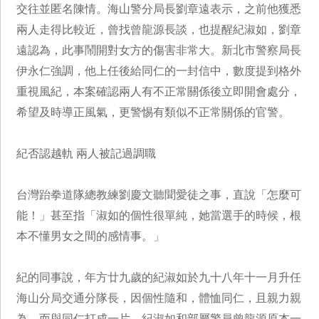
交往並匿名陳情。海山警分局長劉章遠表示，之前他獲悉
兩人走得比較近，曾找曾龍源長談，也提醒紀淑如，劉章
遠認為，此事鬧開對女方的傷害非常大。新北市警察局長
伊永仁強調，他上任後給同仁的一封信中，數度提到格外
重視風紀，本案確認兩人有不正常關係後立即開會處分，
希望及時導正風氣，更警惕有類似不正常關係的官警。
紀否認越軌 兩人被記過調職
台灣跆拳道隊總教練劉慶文聽聞愛徒之事，直說「怎麼可
能！」甚至指「淑如的個性很單純，她當選手的時候，根
本不懂男女之間的感情事。」
紀的同事說，年方廿九歲的紀淑如於九十八年十一月升任
海山分局交通分隊長，因個性隨和，體恤同仁，且親力親
為，而與同仁打成一片。紀淑如和部屬警員曾龍源原本一