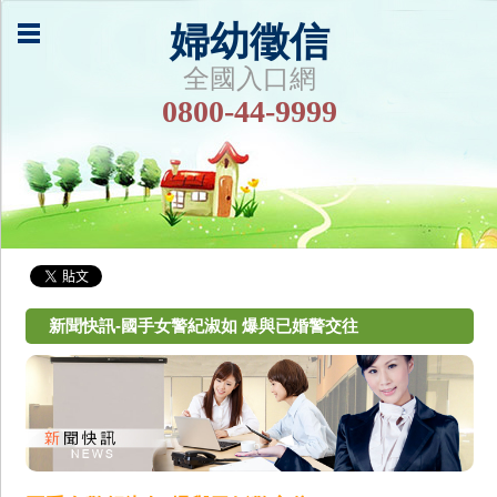
婦幼徵信
全國入口網
0800-44-9999
新聞快訊-國手女警紀淑如 爆與已婚警交往