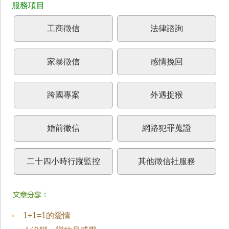
工商徵信
法律諮詢
家暴徵信
感情挽回
跨國專案
外遇捉猴
婚前徵信
網路犯罪蒐證
二十四小時行蹤監控
其他徵信社服務
1+1=1的愛情