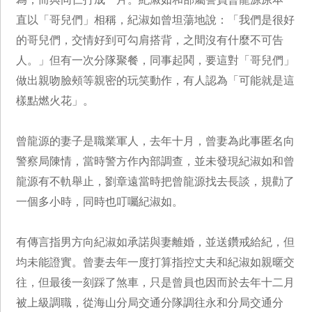
直以「哥兒們」相稱，紀淑如曾坦蕩地說：「我們是很好
的哥兒們，交情好到可勾肩搭背，之間沒有什麼不可告
人。」但有一次分隊聚餐，同事起鬨，要這對「哥兒們」
做出親吻臉頰等親密的玩笑動作，有人認為「可能就是這
樣點燃火花」。
曾龍源的妻子是職業軍人，去年十月，曾妻為此事匿名向
警察局陳情，當時警方作內部調查，並未發現紀淑如和曾
龍源有不軌舉止，劉章遠當時把曾龍源找去長談，規勸了
一個多小時，同時也叮囑紀淑如。
有傳言指男方向紀淑如承諾與妻離婚，並送鑽戒給紀，但
均未能證實。曾妻去年一度打算指控丈夫和紀淑如親暱交
往，但最後一刻踩了煞車，只是曾員也因而於去年十二月
被上級調職，從海山分局交通分隊調往永和分局交通分