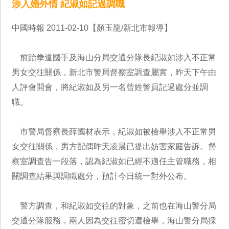
涉入婚外情 紀淑如記過調職
中國時報 2011-02-10【顏玉龍/新北市報導】
前跆拳道國手及海山分局交通分隊長紀淑如涉入不正常
男女交往關係，新北市警局督察室調查屬實，昨天下午由
人評會開會，將紀淑如及另一名曾姓警員記過處分並調
職。
市警局督察長薛國材表示，紀淑如被檢舉涉入不正常男
女交往關係，男方配偶昨天凌晨已提出妨害家庭告訴。督
察室調查告一段落，認為紀淑如已經不適任主管職務，相
關調查結果與調職處分，預計今日統一對外公布。
警方調查，和紀淑如交往的對象，之前也在海山警分局
交通分隊服務，兩人因為交往密切遭檢舉，海山警分局採