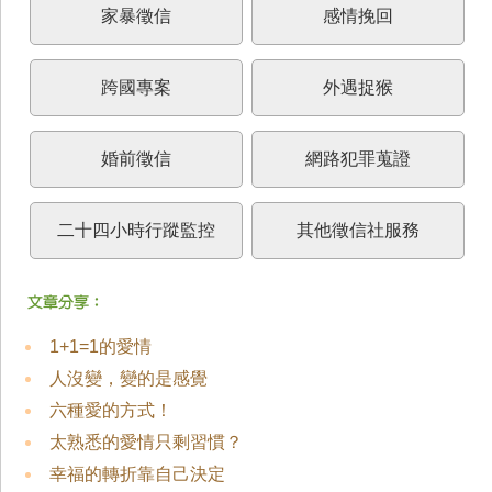
家暴徵信
感情挽回
跨國專案
外遇捉猴
婚前徵信
網路犯罪蒐證
二十四小時行蹤監控
其他徵信社服務
1+1=1的愛情
人沒變，變的是感覺
六種愛的方式！
太熟悉的愛情只剩習慣？
幸福的轉折靠自己決定