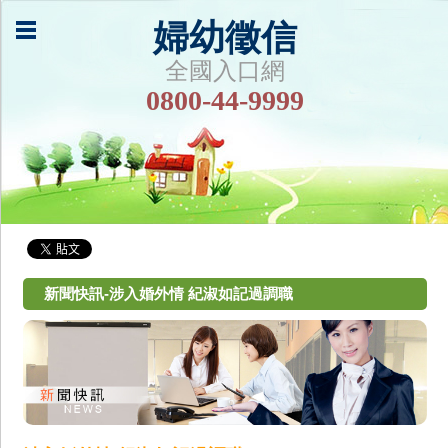
婦幼徵信
全國入口網
0800-44-9999
新聞快訊-涉入婚外情 紀淑如記過調職