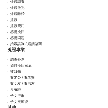
外遇調查
外遇徵兆
外遇離婚
抓姦
抓姦費用
感情挽回
感情問題
婚姻諮詢 / 婚姻諮商
蒐證專業
調查外遇
如何挽回家庭
被監聽
查老公 / 查老婆
查女友 / 查男友
反蒐證
子女行蹤
子女被霸凌
其他