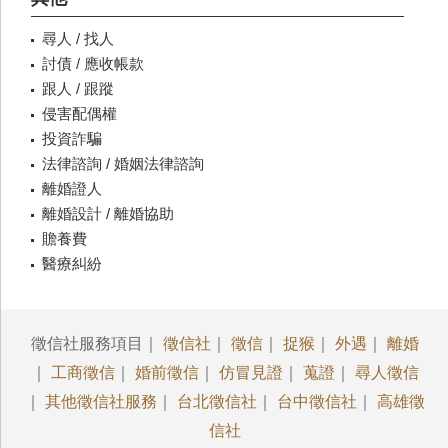
尋人 / 找人
討債 / 應收帳款
跟人 / 跟蹤
侵害配偶權
投資詐騙
法律諮詢 / 婚姻法律諮詢
離婚證人
離婚設計 / 離婚協助
贍養費
醫療糾紛
徵信社服務項目｜
徵信社
｜
徵信
｜
捉猴
｜
外遇
｜
離婚
｜
工商徵信
｜
婚前徵信
｜
仿冒見證
｜
蒐證
｜
尋人徵信
｜
其他徵信社服務
｜
台北徵信社
｜
台中徵信社
｜
高雄徵
信社