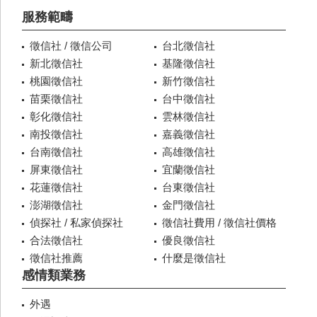
服務範疇
徵信社 / 徵信公司
台北徵信社
新北徵信社
基隆徵信社
桃園徵信社
新竹徵信社
苗栗徵信社
台中徵信社
彰化徵信社
雲林徵信社
南投徵信社
嘉義徵信社
台南徵信社
高雄徵信社
屏東徵信社
宜蘭徵信社
花蓮徵信社
台東徵信社
澎湖徵信社
金門徵信社
偵探社 / 私家偵探社
徵信社費用 / 徵信社價格
合法徵信社
優良徵信社
徵信社推薦
什麼是徵信社
感情類業務
外遇