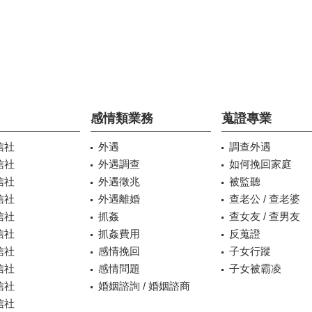
感情類業務
蒐證專業
信社
外遇
調查外遇
信社
外遇調查
如何挽回家庭
信社
外遇徵兆
被監聽
信社
外遇離婚
查老公 / 查老婆
信社
抓姦
查女友 / 查男友
信社
抓姦費用
反蒐證
信社
感情挽回
子女行蹤
信社
感情問題
子女被霸凌
信社
婚姻諮詢 / 婚姻諮商
信社