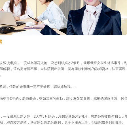
聘
友浪漫求婚，一度成為話題人物，沒想到結婚才2個月，就爆發跟女學生外遇事件，
師解聘，這名男老師不服，向法院提出告訴，認為學校剝奪他的教師資格，法官審理
。
來不及參與，但妳的未來我一定不要缺席，請妳嫁給我。」
向交往3年的女老師求婚，突如其來的舉動，讓女友又驚又喜，感動的眼眶泛淚，只
。
，一度成為話題人物，2人在5月結婚，沒想到新婚才2個月，男老師就被指控和女大
胎，經過校方調查，決定將吳姓老師解聘，男子不服再上訴，但法院依然判他敗訴。