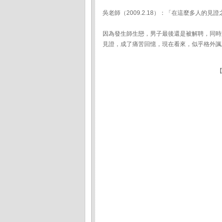
吳老師（2009.2.18）：「在這麼多人的
因為發生師生戀，男子最後還是被解聘，同時
見證，成了痛苦回憶，現在看來，似乎格外諷