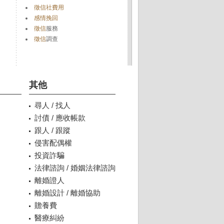
徵信社費用
感情挽回
徵信
服務
徵信
調查
其他
尋人 / 找人
討債 / 應收帳款
跟人 / 跟蹤
侵害配偶權
投資詐騙
法律諮詢 / 婚姻法律諮詢
離婚證人
離婚設計 / 離婚協助
贍養費
醫療糾紛