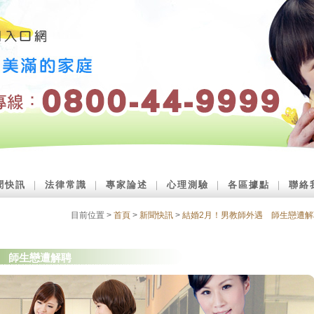
聞快訊
｜
法律常識
｜
專家論述
｜
心理測驗
｜
各區據點
｜
聯絡
目前位置 >
首頁
>
新聞快訊
>
結婚2月！男教師外遇 師生戀遭解
遇 師生戀遭解聘