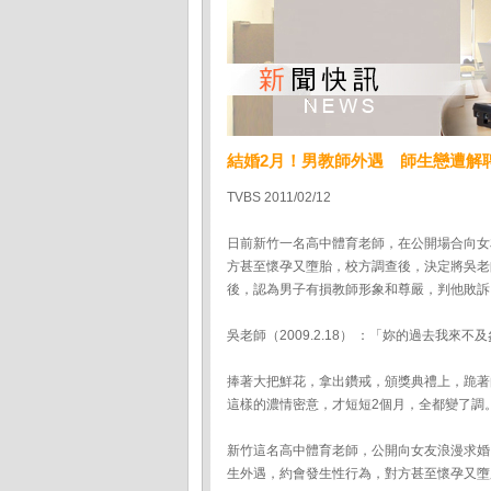
結婚2月！男教師外遇 師生戀遭解
TVBS 2011/02/12
日前新竹一名高中體育老師，在公開場合向女
方甚至懷孕又墮胎，校方調查後，決定將吳老
後，認為男子有損教師形象和尊嚴，判他敗訴
吳老師（2009.2.18） ：「妳的過去我
捧著大把鮮花，拿出鑽戒，頒獎典禮上，跪著
這樣的濃情密意，才短短2個月，全都變了調
新竹這名高中體育老師，公開向女友浪漫求婚
生外遇，約會發生性行為，對方甚至懷孕又墮