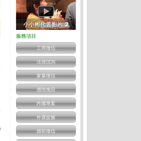
工商徵信
法律諮詢
對
家暴徵信
感情挽回
跨國專案
是
外遇捉猴
學
婚前徵信