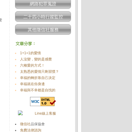
網路犯罪蒐證
二十四小時行蹤監控
蜜
其他徵信社服務
1+1=1的愛情
人沒變，變的是感覺
六種愛的方式！
太熟悉的愛情只剩習慣？
幸福的轉折靠自己決定
幸福就在你身邊
幸福與不幸都是自找的
徵信社
品保協會
免費法律諮詢