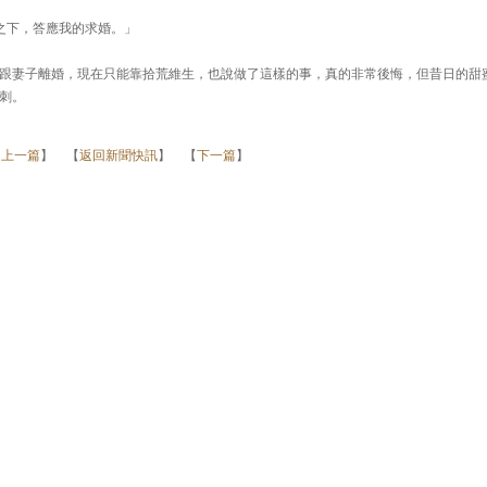
見證之下，答應我的求婚。」
跟妻子離婚，現在只能靠拾荒維生，也說做了這樣的事，真的非常後悔，但昔日的甜
刺。
【
上一篇
】 【
返回新聞快訊
】 【
下一篇
】