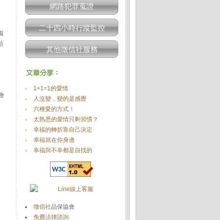
網路犯罪蒐證
二十四小時行蹤監控
園
給
其他徵信社服務
1+1=1的愛情
會
人沒變，變的是感覺
六種愛的方式！
太熟悉的愛情只剩習慣？
幸福的轉折靠自己決定
幸福就在你身邊
幸福與不幸都是自找的
徵信社
品保協會
免費法律諮詢