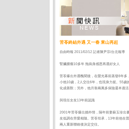
苦苓終結外遇 又一春 東山再起
自由時報 2011/02/12 記者陳尹宗/台北報導
腎臟腫瘤10多年 拖病身感恩再遇好女人
苦苓爆出外遇醜聞後，在螢光幕前蒸發8年多
小他10歲，2人交往6年，也現身力挺。5
化成善獸；另外，他月靠兩萬多保險還本過活
與現任女友13年前認識
2001年苦苓爆出婚外情，隔年前妻蘇玉珍
友低調在旁愛相隨。苦苓坦承，13年前他在
兩人重新聯絡後決定交往。