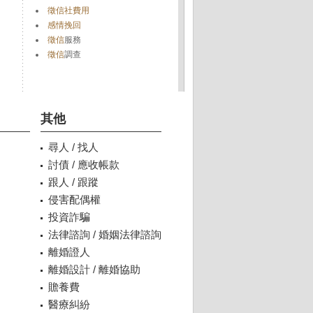
徵信社費用
感情挽回
徵信
服務
徵信
調查
其他
尋人 / 找人
討債 / 應收帳款
跟人 / 跟蹤
侵害配偶權
投資詐騙
法律諮詢 / 婚姻法律諮詢
離婚證人
離婚設計 / 離婚協助
贍養費
醫療糾紛