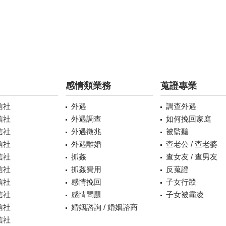
感情類業務
蒐證專業
信社
外遇
調查外遇
信社
外遇調查
如何挽回家庭
信社
外遇徵兆
被監聽
信社
外遇離婚
查老公 / 查老婆
信社
抓姦
查女友 / 查男友
信社
抓姦費用
反蒐證
信社
感情挽回
子女行蹤
信社
感情問題
子女被霸凌
信社
婚姻諮詢 / 婚姻諮商
信社