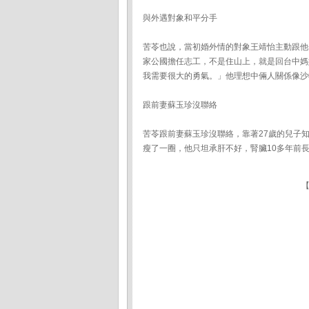
與外遇對象和平分手
苦苓也說，當初婚外情的對象王靖怡主動跟他
家公國擔任志工，不是住山上，就是回台中媽
我需要很大的勇氣。」他理想中倆人關係像沙
跟前妻蘇玉珍沒聯絡
苦苓跟前妻蘇玉珍沒聯絡，靠著27歲的兒子
瘦了一圈，他只坦承肝不好，腎臟10多年前