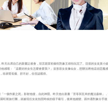
，昨天出席自己的新書記者會，坦言跟當初偷吃對象王靖怡玩完了。目前的女友黃小
5歲的他感嘆：「這麼好的女生怎麼會要我？」並形容女友像仙女，想辦法將他這頭惡魔
，坦承腎長瘤、肝不好，但否認罹癌。
出書「一個作家之死」影射他後，自此神隱。昨天他出新書「苦苓與瓦幸的魔法森林」，
普羅旺斯旅行團，就被現任女友拍照時候的樣子吸引，後來他婚變、跟外遇對象分手後