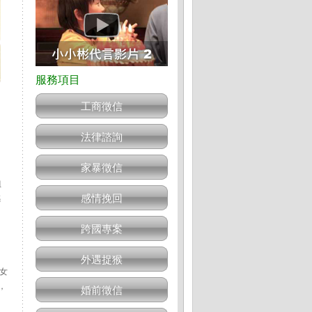
工商徵信
法律諮詢
家暴徵信
姐
感情挽回
感
跨國專案
外遇捉猴
女
，
婚前徵信