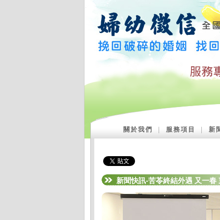
關於我們
｜
服務項目
｜
新
新聞快訊-苦苓終結外遇 又一春