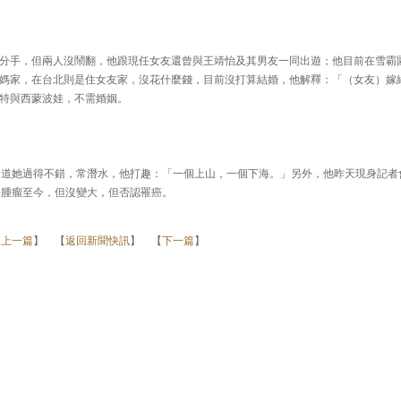
分手，但兩人沒鬧翻，他跟現任女友還曾與王靖怡及其男友一同出遊；他目前在雪霸
媽家，在台北則是住女友家，沒花什麼錢，目前沒打算結婚，他解釋：「（女友）嫁
特與西蒙波娃，不需婚姻。
知道她過得不錯，常潛水，他打趣：「一個上山，一個下海。」另外，他昨天現身記者
長腫瘤至今，但沒變大，但否認罹癌。
【
上一篇
】 【
返回新聞快訊
】 【
下一篇
】