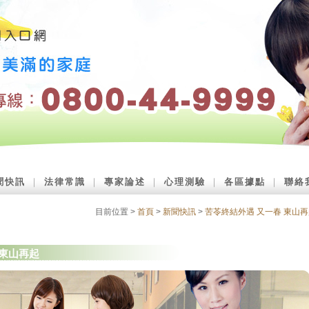
聞快訊
｜
法律常識
｜
專家論述
｜
心理測驗
｜
各區據點
｜
聯絡
目前位置 >
首頁
>
新聞快訊
>
苦苓終結外遇 又一春 東山
 東山再起