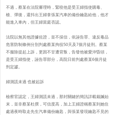
不過，蔡某在法院審理時，緊咬他是受王婦指使購毒、
槍、彈後，還抖出王婦拿張某汽車的備份鑰匙給他，他才
能進入車內，但王婦當庭否認。
法院以無其他證據佐證，並不採信，依誣告罪、違反毒品
危害防制條例分別判處蔡某拘役50天及7個月徒刑。蔡某
不服除提起上訴，更因不甘遭背叛，告發他被愛沖昏頭，
是受王婦指使，誣告罪部分，高院日前判處蔡某6個月徒
刑定讞。
婦測謊未過 也被起訴
檢察官認定，王婦測謊未過，那封關鍵的簡訊詳載栽贓始
末，並非蔡某杜撰，可信度高，加上王婦證稱蔡某到她住
處過夜時取走先生汽車備份鑰匙，與張某發現鑰匙不見的