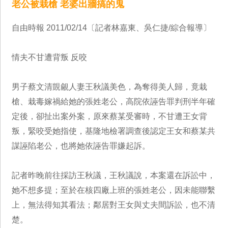
老公被栽槍 老婆出牆搞的鬼
自由時報 2011/02/14〔記者林嘉東、吳仁捷/綜合報導〕
情夫不甘遭背叛 反咬
男子蔡文清覬覦人妻王秋議美色，為奪得美人歸，竟栽
槍、栽毒嫁禍給她的張姓老公，高院依誣告罪判刑半年確
定後，卻扯出案外案，原來蔡某受審時，不甘遭王女背
叛，緊咬受她指使，基隆地檢署調查後認定王女和蔡某共
謀誣陷老公，也將她依誣告罪嫌起訴。
記者昨晚前往採訪王秋議，王秋議說，本案還在訴訟中，
她不想多提；至於在核四廠上班的張姓老公，因未能聯繫
上，無法得知其看法；鄰居對王女與丈夫間訴訟，也不清
楚。