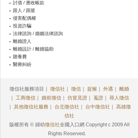
討債 / 應收帳款
跟人 / 跟蹤
侵害配偶權
投資詐騙
法律諮詢 / 婚姻法律諮詢
離婚證人
離婚設計 / 離婚協助
贍養費
醫療糾紛
徵信社服務項目｜
徵信社
｜
徵信
｜
捉猴
｜
外遇
｜
離婚
｜
工商徵信
｜
婚前徵信
｜
仿冒見證
｜
蒐證
｜
尋人徵信
｜
其他徵信社服務
｜
台北徵信社
｜
台中徵信社
｜
高雄徵
信社
版權所有 © 婦幼
徵信社
全國入口網 Copyright c 2009 All
Rights Reserved.