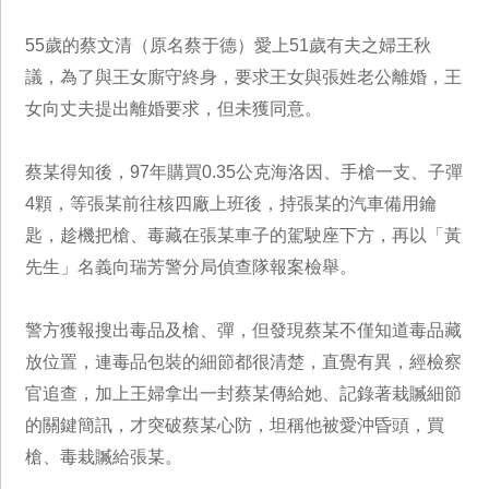
55歲的蔡文清（原名蔡于德）愛上51歲有夫之婦王秋
議，為了與王女廝守終身，要求王女與張姓老公離婚，王
女向丈夫提出離婚要求，但未獲同意。
蔡某得知後，97年購買0.35公克海洛因、手槍一支、子彈
4顆，等張某前往核四廠上班後，持張某的汽車備用鑰
匙，趁機把槍、毒藏在張某車子的駕駛座下方，再以「黃
先生」名義向瑞芳警分局偵查隊報案檢舉。
警方獲報搜出毒品及槍、彈，但發現蔡某不僅知道毒品藏
放位置，連毒品包裝的細節都很清楚，直覺有異，經檢察
官追查，加上王婦拿出一封蔡某傳給她、記錄著栽贓細節
的關鍵簡訊，才突破蔡某心防，坦稱他被愛沖昏頭，買
槍、毒栽贓給張某。