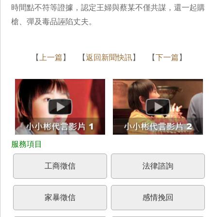
時間點不符等證據，認定王婦與蔡某不僅共謀，還一起購
槍、彈及毒品誣陷丈夫。
【
上一篇
】 【
返回新聞快訊
】 【
下一篇
】
工商徵信
法律諮詢
家暴徵信
感情挽回