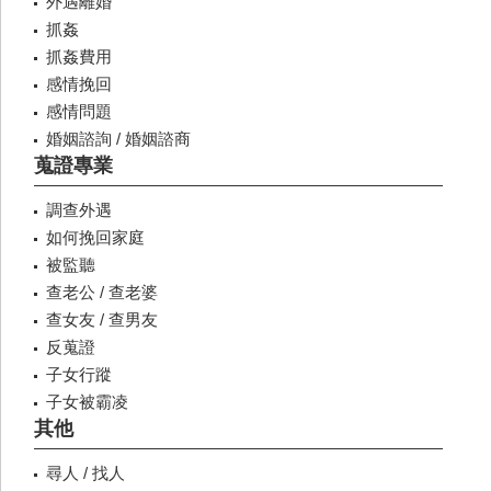
外遇離婚
抓姦
抓姦費用
感情挽回
感情問題
婚姻諮詢 / 婚姻諮商
蒐證專業
調查外遇
如何挽回家庭
被監聽
查老公 / 查老婆
查女友 / 查男友
反蒐證
子女行蹤
子女被霸凌
其他
尋人 / 找人