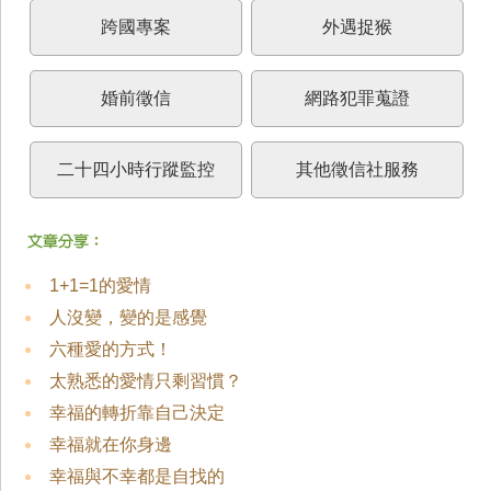
跨國專案
外遇捉猴
婚前徵信
網路犯罪蒐證
二十四小時行蹤監控
其他徵信社服務
1+1=1的愛情
人沒變，變的是感覺
六種愛的方式！
太熟悉的愛情只剩習慣？
幸福的轉折靠自己決定
幸福就在你身邊
幸福與不幸都是自找的