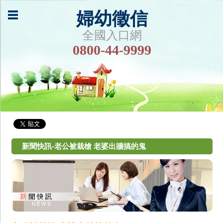
婦幼徵信
全國入口網
0800-44-9999
新聞快訊-老公被栽槍 老婆出牆搞的鬼